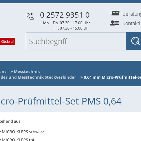
0 2572 9351 0
beratu
Kontakt
Mo. - Do. 07.30 - 17.00 Uhr
Fr. 07.30 - 15.00 Uhr
 Rückruf
ent
»
Messtechnik
nder und Messtechnik Steckverbinder
»
0,64 mm Micro-Prüfmittel-S
cro-Prüfmittel-Set PMS 0,64
stehend aus:
ze MICRO-KLEPS schwarz
e MICRO-KLEPS rot