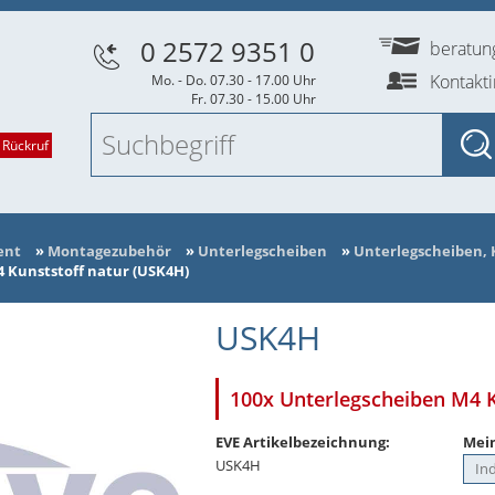
0 2572 9351 0
beratu
Kontakt
Mo. - Do. 07.30 - 17.00 Uhr
Fr. 07.30 - 15.00 Uhr
 Rückruf
ent
»
Montagezubehör
»
Unterlegscheiben
»
Unterlegscheiben, 
 Kunststoff natur (USK4H)
USK4H
100x Unterlegscheiben M4 K
EVE Artikelbezeichnung:
Mein
USK4H