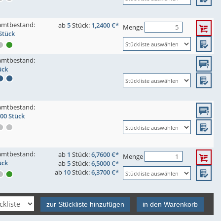
amtbestand:
ab
5
Stück:
1,2400 €*
Menge
Stück
amtbestand:
ück
amtbestand:
100 Stück
amtbestand:
ab
1
Stück:
6,7600 €*
Menge
ück
ab
5
Stück:
6,5000 €*
ab
10
Stück:
6,3700 €*
zur Stückliste hinzufügen
in den Warenkorb