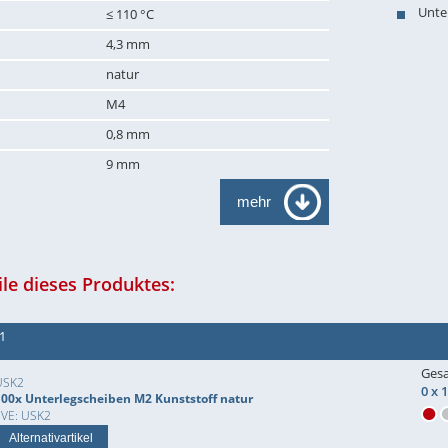
Unte
≤ 110 °C
4,3 mm
natur
M4
0,8 mm
9 mm
mehr
le dieses Produktes:
11
Ges
USK2
0 x 
100x Unterlegscheiben M2 Kunststoff natur
EVE: USK2
Alternativartikel