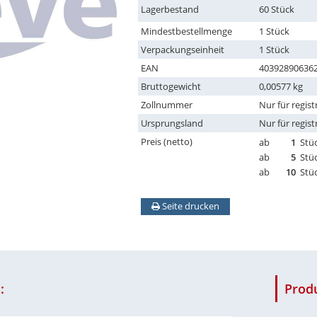
Lagerbestand
60 Stück
Mindestbestellmenge
1 Stück
Verpackungseinheit
1 Stück
EAN
40392890636
Bruttogewicht
0,00577 kg
Zollnummer
Nur für regist
Ursprungsland
Nur für regist
Preis (netto)
ab
1
Stü
ab
5
Stü
ab
10
Stü
Seite drucken
:
Prod