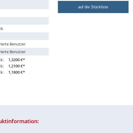
auf die Stückliste
24
rierte Benutzer
rierte Benutzer
ck:
1,3200 €*
ck:
1,2100 €*
ck:
1,1800 €*
uktinformation: