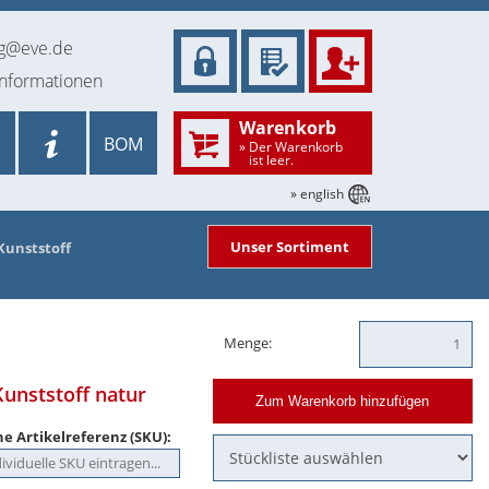
ng@eve.de
informationen
Warenkorb
BOM
» Der Warenkorb
ist leer.
» english
Unser Sortiment
Kunststoff
Menge:
unststoff natur
Zum Warenkorb hinzufügen
e Artikelreferenz (SKU):