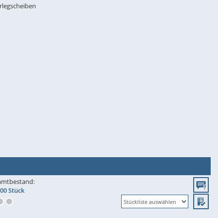
rlegscheiben
amtbestand:
100 Stück