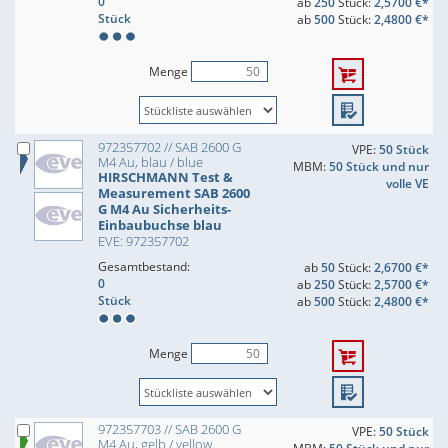
0
ab
250
Stück:
2,5700 €*
Stück
ab
500
Stück:
2,4800 €*
Menge
972357702 // SAB 2600 G
VPE:
50 Stück
M4 Au, blau / blue
MBM:
50 Stück und nur
HIRSCHMANN Test &
volle VE
Measurement SAB 2600
G M4 Au Sicherheits-
Einbaubuchse blau
EVE: 972357702
Gesamtbestand:
ab
50
Stück:
2,6700 €*
0
ab
250
Stück:
2,5700 €*
Stück
ab
500
Stück:
2,4800 €*
Menge
972357703 // SAB 2600 G
VPE:
50 Stück
M4 Au, gelb / yellow