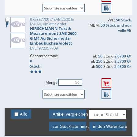
972357709 // SAB 2600 G
VPE:
50 Stück
M4 Au, violett / violet
MBM:
50 Stück und nur
HIRSCHMANN Test &
volle VE
Measurement SAB 2600
G M4 Au Sicherheits-
Einbaubuchse violett
EVE: 972357709
Gesamtbestand:
ab
50
Stück:
2,6700 €*
0
ab
250
Stück:
2,5700 €*
Stück
ab
500
Stück:
2,4800 €*
Menge
Alle
Artikel vergleichen
zur Stückliste hinzufügen
in den Warenkorb