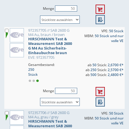
Menge
972357705 // SAB 2600 G
VPE:
50 Stück
M4 Au, braun / brown
MBM:
50 Stück und nur
HIRSCHMANN Test &
volle VE
Measurement SAB 2600
G M4 Au Sicherheits-
Einbaubuchse braun
EVE: 972357705
Gesamtbestand:
ab
50
Stück:
2,6700 €*
250
ab
250
Stück:
2,5700 €*
Stück
ab
500
Stück:
2,4800 €*
Menge
972357706 // SAB 2600 G
VPE:
50 Stück
M4 Au, grau / grey
MBM:
50 Stück und nur
HIRSCHMANN Test &
volle VE
Measurement SAB 2600