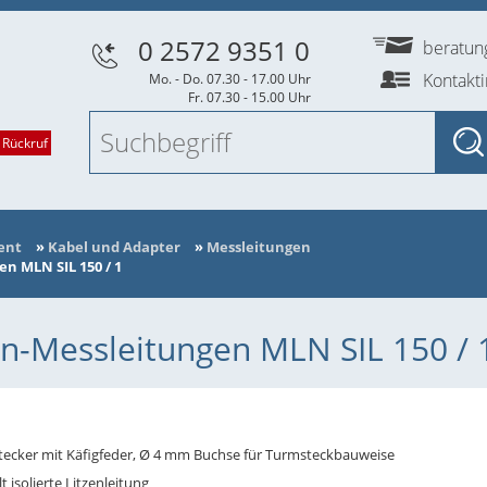
0 2572 9351 0
beratu
Kontakt
Mo. - Do. 07.30 - 17.00 Uhr
Fr. 07.30 - 15.00 Uhr
 Rückruf
ent
»
Kabel und Adapter
»
Messleitungen
n MLN SIL 150 / 1
n-Messleitungen MLN SIL 150 / 
tecker mit Käfigfeder, Ø 4 mm Buchse für Turmsteckbauweise
t isolierte Litzenleitung