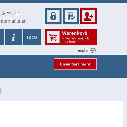
ng@eve.de
informationen
Warenkorb
BOM
» Der Warenkorb
ist leer.
» english
Unser Sortiment
1