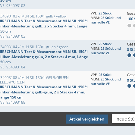
150 cm
EVE: 934093102
Ges
VPE:
25 Stück
34093103 // MLN SIL 150/1 gelb / yellow
MBM:
25 Stück und
100 
HIRSCHMANN Test & Measurement MLN SIL 150/1
nur volle VE
Silikon-Messleitung gelb, 2 x Stecker 4 mm, Länge
150 cm
EVE: 934093103
Ges
VPE:
25 Stück
34093104 // MLN SIL 150/1 gruen / green
MBM:
25 Stück und
0 St
HIRSCHMANN Test & Measurement MLN SIL 150/1
nur volle VE
Silikon-Messleitung grün, 2 x Stecker 4 mm, Länge
150 cm
EVE: 934093104
Ges
VPE:
25 Stück
934093188 // MLN SIL 150/1 GELB/GRUEN,
MBM:
25 Stück und
0 St
YELLOW/GREEN
nur volle VE
HIRSCHMANN Test & Measurement MLN SIL 150/1
Silikon-Messleitung gelb-grün, 2 x Stecker 4 mm,
Länge 150 cm
EVE: 934093188
Artikel vergleichen