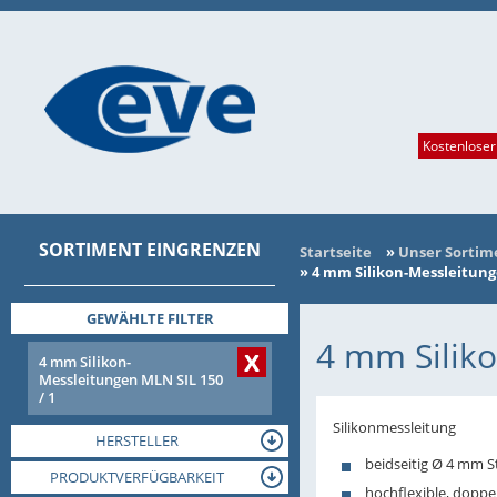
Kostenloser
SORTIMENT EINGRENZEN
Startseite
»
Unser Sortim
»
4 mm Silikon-Messleitunge
GEWÄHLTE FILTER
4 mm Siliko
X
4 mm Silikon-
Messleitungen MLN SIL 150
/ 1
Silikonmessleitung
HERSTELLER
beidseitig Ø 4 mm S
PRODUKTVERFÜGBARKEIT
hochflexible, doppel