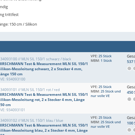
ändig
g trittfest
nge: 150 cm / Silikon
Ges
VPE:
25 Stück
34093100 // MLN SIL 150/1 schwarz / black
MBM:
1 Stück
537 
HIRSCHMANN Test & Measurement MLN SIL 150/1
Silikon-Messleitung schwarz, 2 x Stecker 4 mm,
Länge 150 cm
EVE: 934093100
Ges
VPE:
25 Stück
34093101 // MLN SIL 150/1 rot / red
MBM:
25 Stück und
450 
HIRSCHMANN Test & Measurement MLN SIL 150/1
nur volle VE
ilikon-Messleitung rot, 2 x Stecker 4 mm, Länge
150 cm
EVE: 934093101
Ges
VPE:
25 Stück
34093102 // MLN SIL 150/1 blau / blue
MBM:
25 Stück und
100 
HIRSCHMANN Test & Measurement MLN SIL 150/1
nur volle VE
Silikon-Messleitung blau, 2 x Stecker 4 mm, Länge