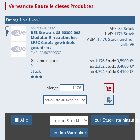
Verwandte Bauteile dieses Produktes:
Eintrag 1 bis 1 von 1
SS-60300-002
VPE:
84 Stück
BEL Stewart SS-60300-002
UVE:
1176 Stück
Modular-Einbaubuchse
MBM:
1.176 Stück und nur
8P8C Cat.6a gewinkelt
volle VE
geschirmt
EVE: SS60300002
Gesamtbestand:
ab
1.176
Stück:
3,5900 €*
0
ab
2.352
Stück:
3,4600 €*
Stück
ab
4.704
Stück:
3,4100 €*
Menge
Alle
zur Stückliste hinzufü
in den Warenkorb