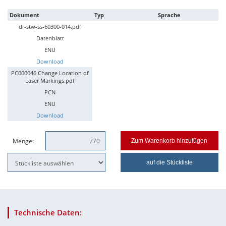
Dokument
Typ
Sprache
dr-stw-ss-60300-014.pdf
Datenblatt
ENU
Download
PC000046 Change Location of
Laser Markings.pdf
PCN
ENU
Download
Menge:
Zum Warenkorb hinzufügen
auf die Stückliste
Technische Daten: