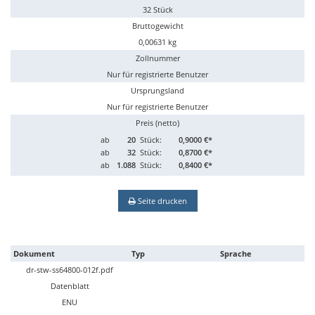
32 Stück
Bruttogewicht
0,00631 kg
Zollnummer
Nur für registrierte Benutzer
Ursprungsland
Nur für registrierte Benutzer
Preis (netto)
ab
20
Stück:
0,9000 €*
ab
32
Stück:
0,8700 €*
ab
1.088
Stück:
0,8400 €*
Seite drucken
Dokument
Typ
Sprache
dr-stw-ss64800-012f.pdf
Datenblatt
ENU