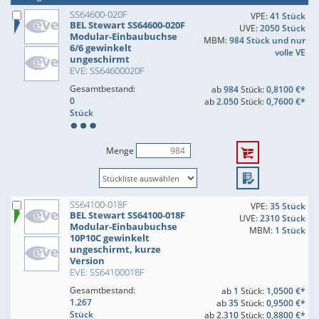
SS64600-020F
VPE:
41 Stück
BEL Stewart SS64600-020F
UVE:
2050 Stück
Modular-Einbaubuchse
MBM:
984 Stück und nur
6/6 gewinkelt
volle VE
ungeschirmt
EVE: SS64600020F
Gesamtbestand:
ab
984
Stück:
0,8100 €*
0
ab
2.050
Stück:
0,7600 €*
Stück
Menge
SS64100-018F
VPE:
35 Stück
BEL Stewart SS64100-018F
UVE:
2310 Stück
Modular-Einbaubuchse
MBM:
1 Stück
10P10C gewinkelt
ungeschirmt, kurze
Version
EVE: SS64100018F
Gesamtbestand:
ab
1
Stück:
1,0500 €*
1.267
ab
35
Stück:
0,9500 €*
Stück
ab
2.310
Stück:
0,8800 €*