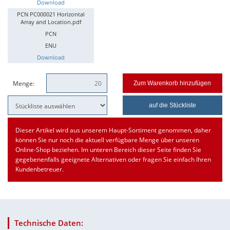
Download
PCN PC000021 Horizontal
Array and Location.pdf
PCN
ENU
Download
Menge:
Zum Warenkorb hinzufügen
auf die Stückliste
Dieser Artikel wird aus unserem Haupt-Sortiment genommen, daher
können Sie nur noch die aktuell verfügbare Menge über unseren
Online-Shop beziehen. Im unteren Bereich dieser Seite finden Sie
gegebenenfalls geeignete Alternativen oder fragen Sie einfach Ihren
Kundenbetreuer.
Technische Daten: