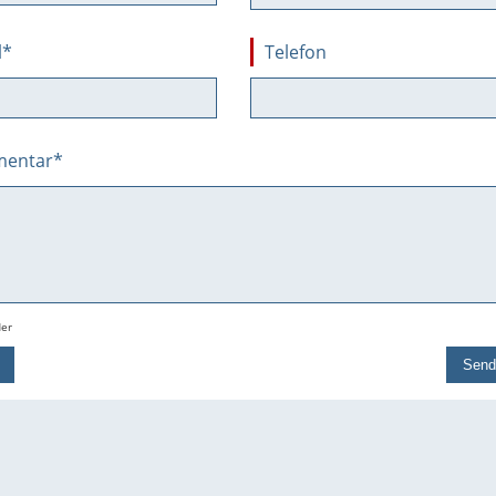
l
*
Telefon
entar
*
der
Send