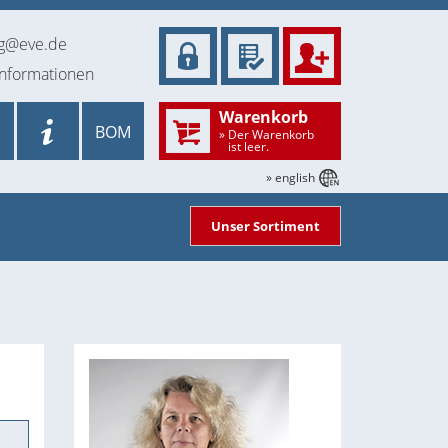
ng@eve.de
informationen
Warenkorb
BOM
» Der Warenkorb
ist leer.
» english
Unser Sortiment