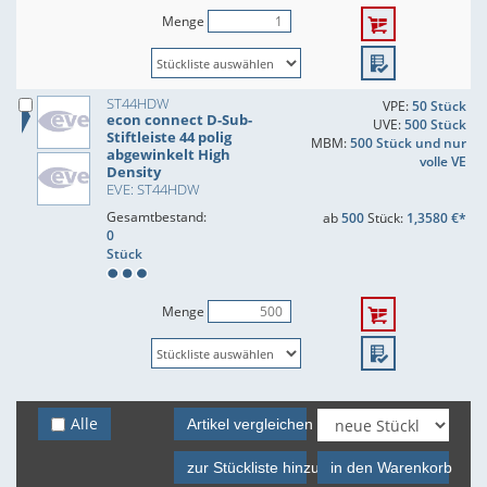
Menge
ST44HDW
VPE:
50 Stück
econ connect D-Sub-
UVE:
500 Stück
Stiftleiste 44 polig
MBM:
500 Stück und nur
abgewinkelt High
volle VE
Density
EVE: ST44HDW
Gesamtbestand:
ab
500
Stück:
1,3580 €*
0
Stück
Menge
Alle
Artikel vergleichen
zur Stückliste hinzufügen
in den Warenkorb