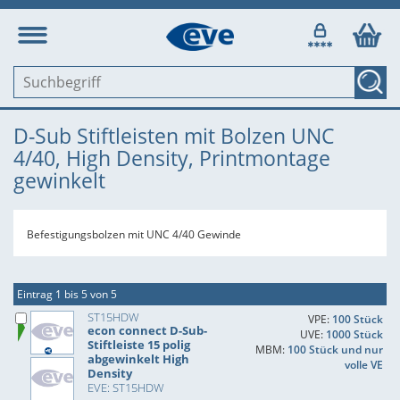
D-Sub Stiftleisten mit Bolzen UNC
4/40, High Density, Printmontage
gewinkelt
Befestigungsbolzen mit UNC 4/40 Gewinde
Eintrag 1 bis 5 von 5
ST15HDW
VPE:
100 Stück
econ connect D-Sub-
UVE:
1000 Stück
Stiftleiste 15 polig
MBM:
100 Stück und nur
abgewinkelt High
volle VE
Density
EVE: ST15HDW