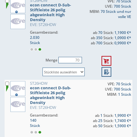
ST26HDW
VPE:
70 Stück
econ connect D-Sub-
UVE:
700 Stück
Stiftleiste 26 polig
MBM:
70 Stück und nur
abgewinkelt High
volle VE
Density
EVE: ST26HDW
Gesamtbestand:
ab
70
Stück:
1,1900 €*
2.030
ab
350
Stück:
1,0900 €*
Stück
ab
700
Stück:
0,9900 €*
Menge
ST26HDW
VPE:
70 Stück
econ connect D-Sub-
UVE:
700 Stück
Stiftleiste 26 polig
MBM:
1 Stück
abgewinkelt High
Density
EVE: ST26HDW
Gesamtbestand:
ab
1
Stück:
1,9900 €*
140
ab
25
Stück:
1,7400 €*
Stück
ab
50
Stück:
1,5900 €*