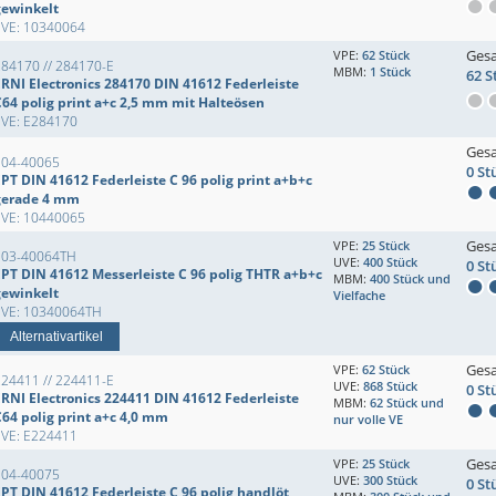
gewinkelt
EVE: 10340064
Ges
VPE:
62 Stück
284170 // 284170-E
MBM:
1 Stück
62 S
ERNI Electronics 284170 DIN 41612 Federleiste
C64 polig print a+c 2,5 mm mit Halteösen
EVE: E284170
Ges
104-40065
0 St
PT DIN 41612 Federleiste C 96 polig print a+b+c
gerade 4 mm
EVE: 10440065
Ges
VPE:
25 Stück
103-40064TH
UVE:
400 Stück
0 St
EPT DIN 41612 Messerleiste C 96 polig THTR a+b+c
MBM:
400 Stück und
gewinkelt
Vielfache
EVE: 10340064TH
Alternativartikel
Ges
VPE:
62 Stück
224411 // 224411-E
UVE:
868 Stück
0 St
ERNI Electronics 224411 DIN 41612 Federleiste
MBM:
62 Stück und
C64 polig print a+c 4,0 mm
nur volle VE
EVE: E224411
Ges
VPE:
25 Stück
104-40075
UVE:
300 Stück
0 St
EPT DIN 41612 Federleiste C 96 polig handlöt