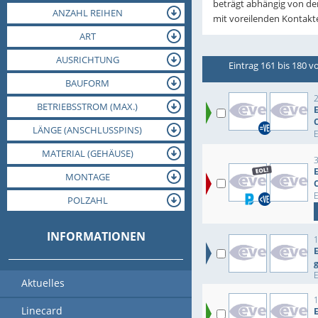
beträgt abhängig von der
ANZAHL REIHEN
mit voreilenden Kontakte
ART
AUSRICHTUNG
Eintrag 161 bis 180 v
BAUFORM
BETRIEBSSTROM (MAX.)
BETRIEBSTEMPERATUR (MAX.)
BETRIEBSTEMPERATUR (MIN.)
LÄNGE (ANSCHLUSSPINS)
BETRIEBSSTROM (NOM.)
LÖTTEMPERATUR (MAX.)
MATERIAL (ANSCHLUSS)
MATERIAL (GEHÄUSE)
MONTAGE
POLZAHL
VERPACKUNGSART
RASTERMASS
INFORMATIONEN
E
Aktuelles
Linecard