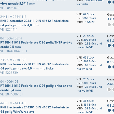
MBM:
300 Stück und
a+b+c gerade 5,5/11 mm
Vielfache
EVE: 10440075
Ges
VPE:
62 Stück
224411 // 224411-E
UVE:
868 Stück
33 S
ERNI Electronics 224411 DIN 41612 Federleiste
MBM:
1 Stück
C64 polig print a+c 4,0 mm
EVE: E224411
Ges
VPE:
25 Stück
304-40064-05TH
UVE:
300 Stück
0 St
EPT DIN 41612 Federleiste C 96 polig THTR a+b+c
MBM:
25 Stück und
gerade 2,5 mm
nur volle VE
EVE: 3044006405TH
Ges
VPE:
62 Stück
223839 // 223839-E
UVE:
868 Stück
0 St
ERNI Electronics 223839 DIN 41612 Federleiste
MBM:
62 Stück und
C64 polig print a+c 4,0 mm mit Sicke
nur volle VE
EVE: E223839
Ges
VPE:
25 Stück
304-40064-01
UVE:
300 Stück
2.61
PT DIN 41612 Federleiste C 96 polig print a+b+c
MBM:
25 Stück und
gerade 3,4 mm
nur volle VE
EVE: 3044006401
Ges
VPE:
31 Stück
244301 // 244301-E
UVE:
434 Stück
0 St
ERNI Electronics 244301 DIN 41612 Federleiste
MBM:
31 Stück und
C64 polig WireWrap a+c
nur volle VE