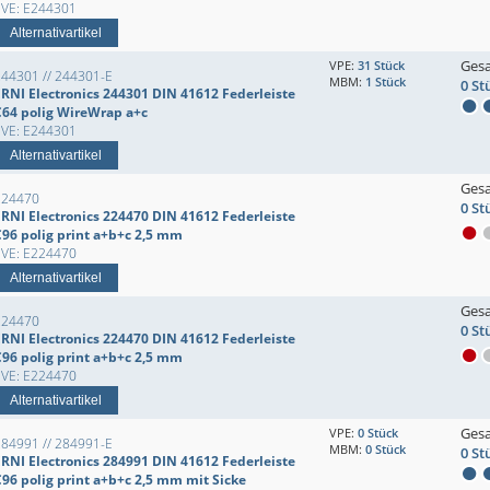
EVE: E244301
Alternativartikel
Ges
VPE:
31 Stück
244301 // 244301-E
MBM:
1 Stück
0 St
ERNI Electronics 244301 DIN 41612 Federleiste
C64 polig WireWrap a+c
EVE: E244301
Alternativartikel
Ges
224470
0 St
ERNI Electronics 224470 DIN 41612 Federleiste
C96 polig print a+b+c 2,5 mm
EVE: E224470
Alternativartikel
Ges
224470
0 St
ERNI Electronics 224470 DIN 41612 Federleiste
C96 polig print a+b+c 2,5 mm
EVE: E224470
Alternativartikel
Ges
VPE:
0 Stück
284991 // 284991-E
MBM:
0 Stück
0 St
ERNI Electronics 284991 DIN 41612 Federleiste
C96 polig print a+b+c 2,5 mm mit Sicke