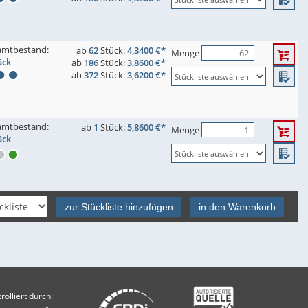
amtbestand:
ab
62
Stück:
4,3400 €*
Menge
ück
ab
186
Stück:
3,8600 €*
ab
372
Stück:
3,6200 €*
amtbestand:
ab
1
Stück:
5,8600 €*
Menge
ück
zur Stückliste hinzufügen
in den Warenkorb
olliert durch: