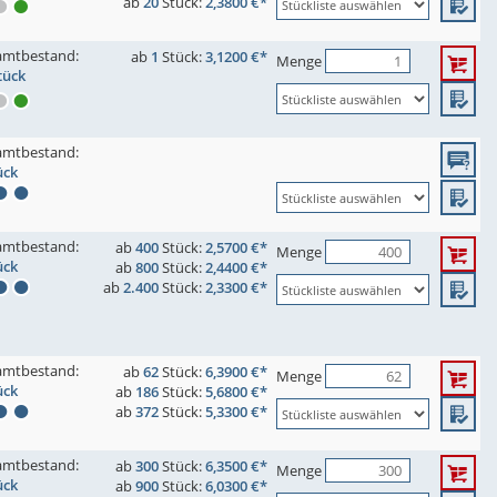
ab
20
Stück:
2,3800 €*
amtbestand:
ab
1
Stück:
3,1200 €*
Menge
tück
amtbestand:
ück
amtbestand:
ab
400
Stück:
2,5700 €*
Menge
ück
ab
800
Stück:
2,4400 €*
ab
2.400
Stück:
2,3300 €*
amtbestand:
ab
62
Stück:
6,3900 €*
Menge
ück
ab
186
Stück:
5,6800 €*
ab
372
Stück:
5,3300 €*
amtbestand:
ab
300
Stück:
6,3500 €*
Menge
ück
ab
900
Stück:
6,0300 €*