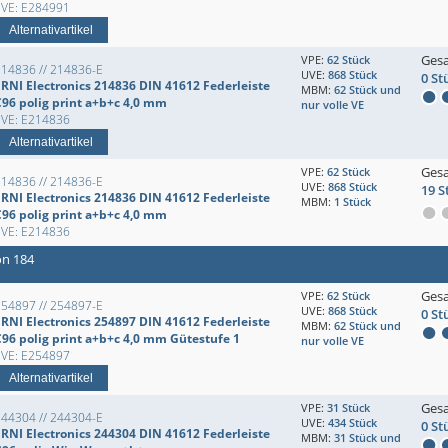
EVE: E284991
Alternativartikel
Ges
VPE:
62 Stück
214836 // 214836-E
UVE:
868 Stück
0 St
ERNI Electronics 214836 DIN 41612 Federleiste
MBM:
62 Stück und
C96 polig print a+b+c 4,0 mm
nur volle VE
EVE: E214836
Alternativartikel
Ges
VPE:
62 Stück
214836 // 214836-E
UVE:
868 Stück
19 S
ERNI Electronics 214836 DIN 41612 Federleiste
MBM:
1 Stück
C96 polig print a+b+c 4,0 mm
EVE: E214836
on 184
Ges
VPE:
62 Stück
254897 // 254897-E
UVE:
868 Stück
0 St
ERNI Electronics 254897 DIN 41612 Federleiste
MBM:
62 Stück und
C96 polig print a+b+c 4,0 mm Gütestufe 1
nur volle VE
EVE: E254897
Alternativartikel
Ges
VPE:
31 Stück
244304 // 244304-E
UVE:
434 Stück
0 St
ERNI Electronics 244304 DIN 41612 Federleiste
MBM:
31 Stück und