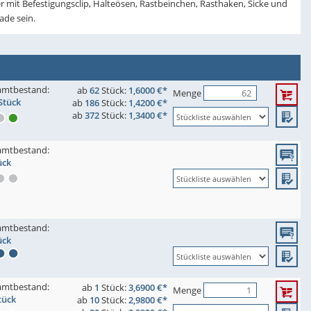
r mit Befestigungsclip, Halteösen, Rastbeinchen, Rasthaken, Sicke und
ade sein.
amtbestand:
ab
62
Stück:
1,6000 €*
Menge
Stück
ab
186
Stück:
1,4200 €*
ab
372
Stück:
1,3400 €*
amtbestand:
ück
amtbestand:
ück
amtbestand:
ab
1
Stück:
3,6900 €*
Menge
tück
ab
10
Stück:
2,9800 €*