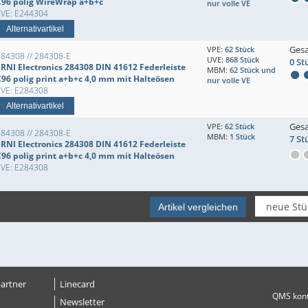
C96 polig WireWrap a+b+c
nur volle VE
EVE: E244304
Alternativartikel
Ges
VPE:
62 Stück
284308 // 284308-E
UVE:
868 Stück
0 St
ERNI Electronics 284308 DIN 41612 Federleiste
MBM:
62 Stück und
C96 polig print a+b+c 4,0 mm mit Halteösen
nur volle VE
EVE: E284308
Alternativartikel
Ges
VPE:
62 Stück
284308 // 284308-E
MBM:
1 Stück
7 St
ERNI Electronics 284308 DIN 41612 Federleiste
C96 polig print a+b+c 4,0 mm mit Halteösen
EVE: E284308
Artikel vergleichen
artner
Linecard
QMS kontr
Newsletter