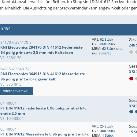
 Kontaktanzahl zwei bis fünf Reihen. Im Shop sind DIN 41612 Steckverbinde
n erhältlich. Die Ausrichtung der Steckverbinder kann abgewinkelt oder ger
on 184
Ges
VPE:
62 Stück
284170 // 284170-E
UVE:
868 Stück
248 
ERNI Electronics 284170 DIN 41612 Federleiste
MBM:
62 Stück und
C64 polig print a+c 2,5 mm mit Halteösen
nur volle VE
EVE: E284170
Ges
364915 // 364915-E
0 St
ERNI Electronics 364915 DIN 41612 Messerleiste
C96 polig print a+b+c gewinkelt
EVE: E364915
Alternativartikel
Ges
104-40064
0 St
PT DIN 41612 Federleiste C 96 polig print a+b+c
gerade 2,5 mm
EVE: 10440064
Ges
VPE:
25 Stück
103-40064
UVE:
400 Stück
15 S
EPT DIN 41612 Messerleiste C 96 polig print a+b+c
MBM:
1 Stück