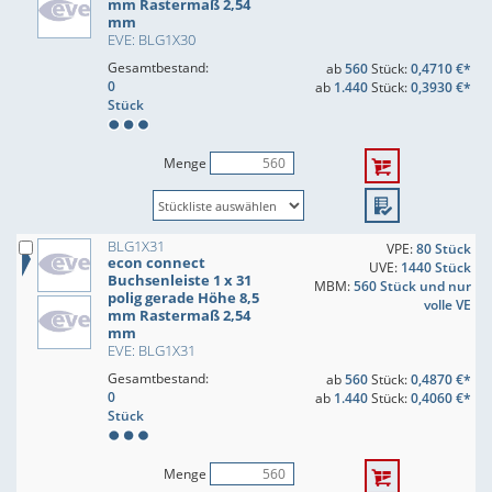
mm Rastermaß 2,54
mm
EVE: BLG1X30
Gesamtbestand:
ab
560
Stück:
0,4710 €*
0
ab
1.440
Stück:
0,3930 €*
Stück
Menge
BLG1X31
VPE:
80 Stück
econ connect
UVE:
1440 Stück
Buchsenleiste 1 x 31
MBM:
560 Stück und nur
polig gerade Höhe 8,5
volle VE
mm Rastermaß 2,54
mm
EVE: BLG1X31
Gesamtbestand:
ab
560
Stück:
0,4870 €*
0
ab
1.440
Stück:
0,4060 €*
Stück
Menge