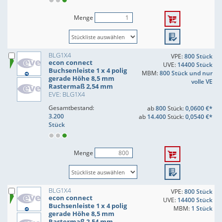
Menge
BLG1X4
VPE:
800 Stück
econ connect
UVE:
14400 Stück
Buchsenleiste 1 x 4 polig
MBM:
800 Stück und nur
gerade Höhe 8,5 mm
volle VE
Rastermaß 2,54 mm
EVE: BLG1X4
Gesamtbestand:
ab
800
Stück:
0,0600 €*
3.200
ab
14.400
Stück:
0,0540 €*
Stück
Menge
BLG1X4
VPE:
800 Stück
econ connect
UVE:
14400 Stück
Buchsenleiste 1 x 4 polig
MBM:
1 Stück
gerade Höhe 8,5 mm
Rastermaß 2,54 mm