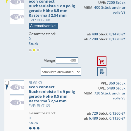
econ connect
UVE:
7200 Stück
Buchsenleiste 1 x 8 polig
MBM:
400 Stück und nur
gerade Höhe 8,5 mm
volle VE
Rastermaß 2,54 mm
EVE: BLG1X8
Alternativartikel
Gesamtbestand:
ab
400
Stück:
0,1470 €*
0
ab
7.200
Stück:
0,1220 €*
Stück
Menge
BLG1X9
VPE:
360 Stück
econ connect
UVE:
6480 Stück
Buchsenleiste 1 x 9 polig
MBM:
720 Stück und nur
gerade Höhe 8,5 mm
volle VE
Rastermaß 2,54 mm
EVE: BLG1X9
Gesamtbestand:
ab
720
Stück:
0,1360 €*
0
ab
6.480
Stück:
0,1130 €*
Stück