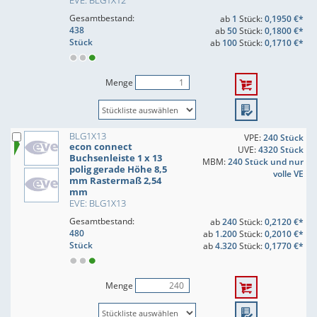
EVE: BLG1X12
Gesamtbestand:
ab
1
Stück:
0,1950 €*
438
ab
50
Stück:
0,1800 €*
Stück
ab
100
Stück:
0,1710 €*
Menge
BLG1X13
VPE:
240 Stück
econ connect
UVE:
4320 Stück
Buchsenleiste 1 x 13
MBM:
240 Stück und nur
polig gerade Höhe 8,5
volle VE
mm Rastermaß 2,54
mm
EVE: BLG1X13
Gesamtbestand:
ab
240
Stück:
0,2120 €*
480
ab
1.200
Stück:
0,2010 €*
Stück
ab
4.320
Stück:
0,1770 €*
Menge