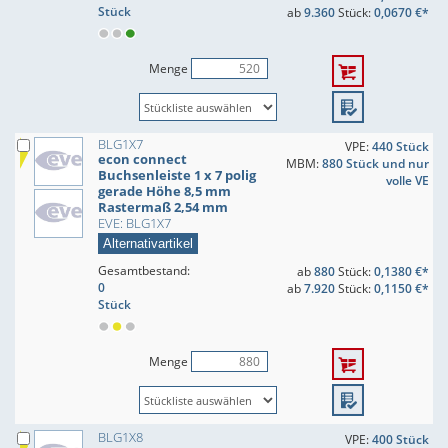
Stück
ab
9.360
Stück:
0,0670 €*
Menge
BLG1X7
VPE:
440 Stück
econ connect
MBM:
880 Stück und nur
Buchsenleiste 1 x 7 polig
volle VE
gerade Höhe 8,5 mm
Rastermaß 2,54 mm
EVE: BLG1X7
Alternativartikel
Gesamtbestand:
ab
880
Stück:
0,1380 €*
0
ab
7.920
Stück:
0,1150 €*
Stück
Menge
BLG1X8
VPE:
400 Stück