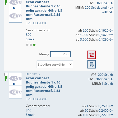
econ connect
UVE:
3600 Stück
Buchsenleiste 1 x 16
MBM:
200 Stück und nur
polig gerade Höhe 8,5
volle VE
mm Rastermaß 2,54
mm
EVE: BLG1X16
Gesamtbestand:
ab
200
Stück:
0,1620 €*
800
ab
1.000
Stück:
0,1420 €*
Stück
ab
3.600
Stück:
0,1290 €*
Menge
BLG1X16
VPE:
200 Stück
econ connect
UVE:
3600 Stück
Buchsenleiste 1 x 16
MBM:
1 Stück
polig gerade Höhe 8,5
mm Rastermaß 2,54
mm
EVE: BLG1X16
Gesamtbestand:
ab
1
Stück:
0,2590 €*
340
ab
50
Stück:
0,2400 €*
Stück
ab
100
Stück:
0,2270 €*