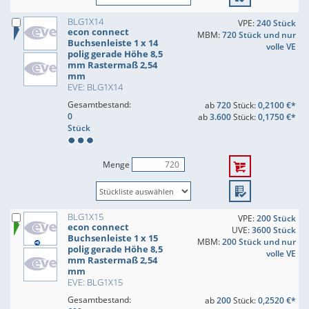
BLG1X14
VPE:
240 Stück
econ connect
MBM:
720 Stück und nur
Buchsenleiste 1 x 14
volle VE
polig gerade Höhe 8,5
mm Rastermaß 2,54
mm
EVE: BLG1X14
Gesamtbestand:
ab
720
Stück:
0,2100 €*
0
ab
3.600
Stück:
0,1750 €*
Stück
Menge
BLG1X15
VPE:
200 Stück
econ connect
UVE:
3600 Stück
Buchsenleiste 1 x 15
MBM:
200 Stück und nur
polig gerade Höhe 8,5
volle VE
mm Rastermaß 2,54
mm
EVE: BLG1X15
Gesamtbestand:
ab
200
Stück:
0,2520 €*