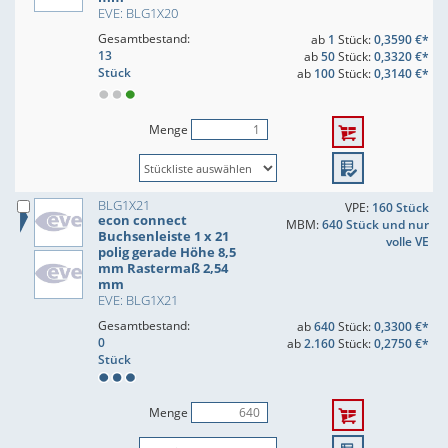
EVE: BLG1X20
Gesamtbestand:
ab
1
Stück:
0,3590 €*
13
ab
50
Stück:
0,3320 €*
Stück
ab
100
Stück:
0,3140 €*
Menge
BLG1X21
VPE:
160 Stück
econ connect
MBM:
640 Stück und nur
Buchsenleiste 1 x 21
volle VE
polig gerade Höhe 8,5
mm Rastermaß 2,54
mm
EVE: BLG1X21
Gesamtbestand:
ab
640
Stück:
0,3300 €*
0
ab
2.160
Stück:
0,2750 €*
Stück
Menge