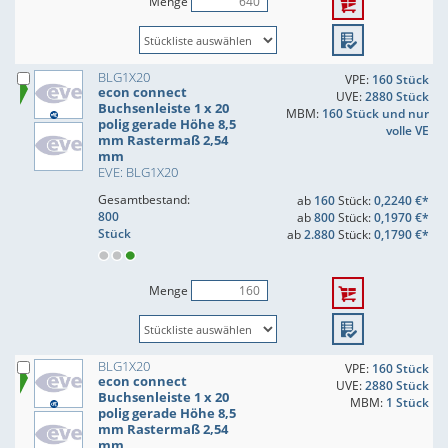
Menge
BLG1X20
VPE:
160 Stück
econ connect
UVE:
2880 Stück
Buchsenleiste 1 x 20
MBM:
160 Stück und nur
polig gerade Höhe 8,5
volle VE
mm Rastermaß 2,54
mm
EVE: BLG1X20
Gesamtbestand:
ab
160
Stück:
0,2240 €*
800
ab
800
Stück:
0,1970 €*
Stück
ab
2.880
Stück:
0,1790 €*
Menge
BLG1X20
VPE:
160 Stück
econ connect
UVE:
2880 Stück
Buchsenleiste 1 x 20
MBM:
1 Stück
polig gerade Höhe 8,5
mm Rastermaß 2,54
mm