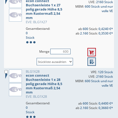
econ connect
UVE:
2160 Stück
Buchsenleiste 1 x 27
MBM:
600 Stück und nur
polig gerade Höhe 8,5
volle VE
mm Rastermaß 2,54
mm
EVE: BLG1X27
Gesamtbestand:
ab
600
Stück:
0,4240 €*
0
ab
2.160
Stück:
0,3530 €*
Stück
Menge
BLG1X28
VPE:
120 Stück
econ connect
UVE:
2160 Stück
Buchsenleiste 1 x 28
MBM:
600 Stück und nur
polig gerade Höhe 8,5
volle VE
mm Rastermaß 2,54
mm
EVE: BLG1X28
Gesamtbestand:
ab
600
Stück:
0,4400 €*
0
ab
2.160
Stück:
0,3660 €*
Stück