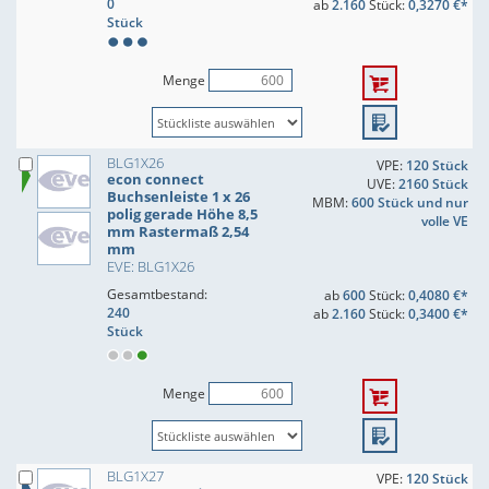
0
ab
2.160
Stück:
0,3270 €*
Stück
Menge
BLG1X26
VPE:
120 Stück
econ connect
UVE:
2160 Stück
Buchsenleiste 1 x 26
MBM:
600 Stück und nur
polig gerade Höhe 8,5
volle VE
mm Rastermaß 2,54
mm
EVE: BLG1X26
Gesamtbestand:
ab
600
Stück:
0,4080 €*
240
ab
2.160
Stück:
0,3400 €*
Stück
Menge
BLG1X27
VPE:
120 Stück