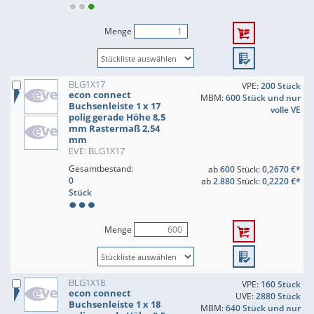
Menge
BLG1X17
VPE:
200 Stück
econ connect
MBM:
600 Stück und nur
Buchsenleiste 1 x 17
volle VE
polig gerade Höhe 8,5
mm Rastermaß 2,54
mm
EVE: BLG1X17
Gesamtbestand:
ab
600
Stück:
0,2670 €*
0
ab
2.880
Stück:
0,2220 €*
Stück
Menge
BLG1X18
VPE:
160 Stück
econ connect
UVE:
2880 Stück
Buchsenleiste 1 x 18
MBM:
640 Stück und nur