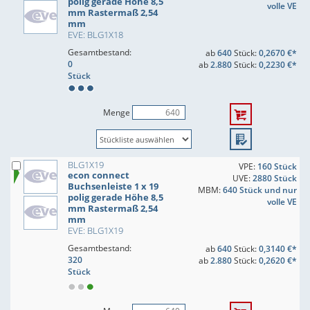
polig gerade Höhe 8,5
volle VE
mm Rastermaß 2,54
mm
EVE: BLG1X18
Gesamtbestand:
ab
640
Stück:
0,2670 €*
0
ab
2.880
Stück:
0,2230 €*
Stück
Menge
BLG1X19
VPE:
160 Stück
econ connect
UVE:
2880 Stück
Buchsenleiste 1 x 19
MBM:
640 Stück und nur
polig gerade Höhe 8,5
volle VE
mm Rastermaß 2,54
mm
EVE: BLG1X19
Gesamtbestand:
ab
640
Stück:
0,3140 €*
320
ab
2.880
Stück:
0,2620 €*
Stück