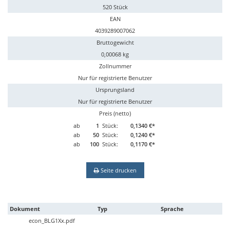
520 Stück
EAN
4039289007062
Bruttogewicht
0,00068 kg
Zollnummer
Nur für registrierte Benutzer
Ursprungsland
Nur für registrierte Benutzer
Preis (netto)
ab
1
Stück:
0,1340 €*
ab
50
Stück:
0,1240 €*
ab
100
Stück:
0,1170 €*
Seite drucken
Dokument
Typ
Sprache
econ_BLG1Xx.pdf