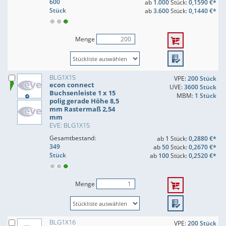
600
ab
1.000
Stück:
0,1590 €*
Stück
ab
3.600
Stück:
0,1440 €*
Menge
BLG1X15
VPE:
200 Stück
econ connect
UVE:
3600 Stück
Buchsenleiste 1 x 15
MBM:
1 Stück
polig gerade Höhe 8,5
mm Rastermaß 2,54
mm
EVE: BLG1X15
Gesamtbestand:
ab
1
Stück:
0,2880 €*
349
ab
50
Stück:
0,2670 €*
Stück
ab
100
Stück:
0,2520 €*
Menge
BLG1X16
VPE:
200 Stück