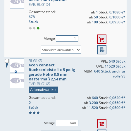
EVE: BLG1X4
Gesamtbestand:
ab
1
Stück:
0,1080 €*
678
ab
50
Stück:
0,1000 €*
Stück
ab
100
Stück:
0,0950 €*
Menge
BLG1X5
VPE:
640 Stück
econ connect
UVE:
11520 Stück
Buchsenleiste 1 x 5 polig
MBM:
640 Stück und nur
gerade Höhe 8,5 mm
volle VE
Rastermaß 2,54 mm
EVE: BLG1X5
Alternativartikel
Gesamtbestand:
ab
640
Stück:
0,0620 €*
0
ab
3.200
Stück:
0,0550 €*
Stück
ab
11.520
Stück:
0,0500 €*
Menge