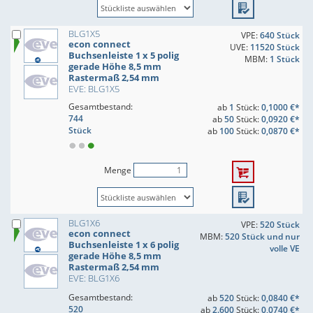
BLG1X5
VPE:
640 Stück
econ connect
UVE:
11520 Stück
Buchsenleiste 1 x 5 polig
MBM:
1 Stück
gerade Höhe 8,5 mm
Rastermaß 2,54 mm
EVE: BLG1X5
Gesamtbestand:
ab
1
Stück:
0,1000 €*
744
ab
50
Stück:
0,0920 €*
Stück
ab
100
Stück:
0,0870 €*
Menge
BLG1X6
VPE:
520 Stück
econ connect
MBM:
520 Stück und nur
Buchsenleiste 1 x 6 polig
volle VE
gerade Höhe 8,5 mm
Rastermaß 2,54 mm
EVE: BLG1X6
Gesamtbestand:
ab
520
Stück:
0,0840 €*
520
ab
2.600
Stück:
0,0740 €*