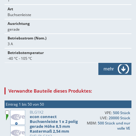
1
Art
Buchsenleiste
Ausrichtung
gerade
Betriebsstrom (Nom.)
3 A
Betriebstemperatur
-40 °C - 105 °C
mehr
Verwandte Bauteile dieses Produktes:
Eintrag 1 bis 50 von 50
BLG1X2
VPE:
500 Stück
econ connect
UVE:
20000 Stück
Buchsenleiste 1 x 2 polig
MBM:
500 Stück und nur
gerade Höhe 8,5 mm
volle VE
Rastermaß 2,54 mm