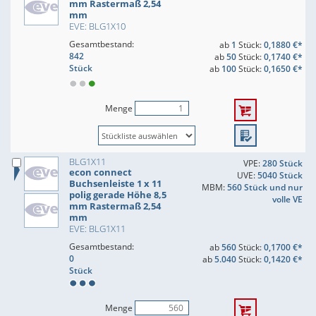
mm Rastermaß 2,54
mm
EVE: BLG1X10
Gesamtbestand:
ab
1
Stück:
0,1880 €*
842
ab
50
Stück:
0,1740 €*
Stück
ab
100
Stück:
0,1650 €*
Menge
BLG1X11
VPE:
280 Stück
econ connect
UVE:
5040 Stück
Buchsenleiste 1 x 11
MBM:
560 Stück und nur
polig gerade Höhe 8,5
volle VE
mm Rastermaß 2,54
mm
EVE: BLG1X11
Gesamtbestand:
ab
560
Stück:
0,1700 €*
0
ab
5.040
Stück:
0,1420 €*
Stück
Menge