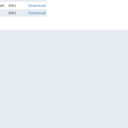
att
ENU
Download
ENU
Download