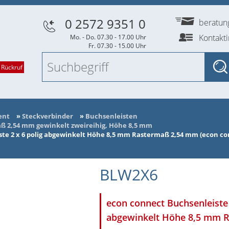
0 2572 9351 0
beratu
Kontakt
Mo. - Do. 07.30 - 17.00 Uhr
Fr. 07.30 - 15.00 Uhr
 Rückruf
ent
»
Steckverbinder
»
Buchsenleisten
ß 2,54 mm gewinkelt zweireihig, Höhe 8,5 mm
te 2 x 6 polig abgewinkelt Höhe 8,5 mm Rastermaß 2,54 mm (econ c
BLW2X6
econ connect Buchsenleiste 
abgewinkelt Höhe 8,5 mm R