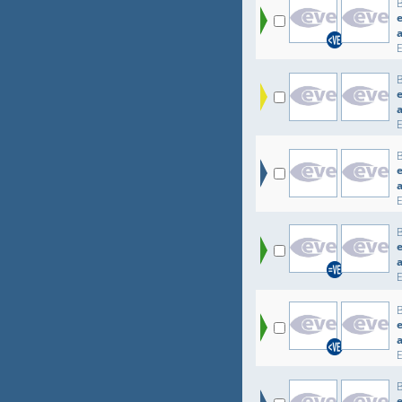
e
e
e