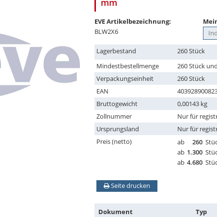
mm
EVE Artikelbezeichnung:
Mein
BLW2X6
Lagerbestand
260 Stück
Mindestbestellmenge
260 Stück und
Verpackungseinheit
260 Stück
EAN
40392890082
Bruttogewicht
0,00143 kg
Zollnummer
Nur für regist
Ursprungsland
Nur für regist
Preis (netto)
ab
260
Stü
ab
1.300
Stü
ab
4.680
Stü
Seite drucken
Dokument
Typ