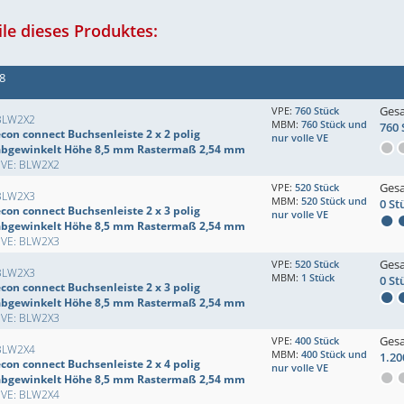
le dieses Produktes:
48
Ges
VPE:
760 Stück
BLW2X2
MBM:
760 Stück und
760 
con connect Buchsenleiste 2 x 2 polig
nur volle VE
abgewinkelt Höhe 8,5 mm Rastermaß 2,54 mm
EVE: BLW2X2
Ges
VPE:
520 Stück
BLW2X3
MBM:
520 Stück und
0 St
con connect Buchsenleiste 2 x 3 polig
nur volle VE
abgewinkelt Höhe 8,5 mm Rastermaß 2,54 mm
EVE: BLW2X3
Ges
VPE:
520 Stück
BLW2X3
MBM:
1 Stück
0 St
con connect Buchsenleiste 2 x 3 polig
abgewinkelt Höhe 8,5 mm Rastermaß 2,54 mm
EVE: BLW2X3
Ges
VPE:
400 Stück
BLW2X4
MBM:
400 Stück und
1.20
con connect Buchsenleiste 2 x 4 polig
nur volle VE
abgewinkelt Höhe 8,5 mm Rastermaß 2,54 mm
EVE: BLW2X4