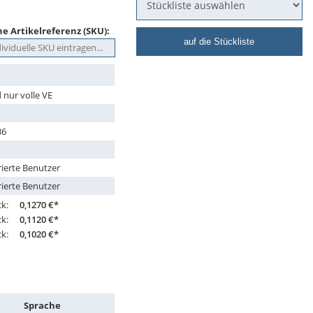
e Artikelreferenz (SKU):
auf die Stückliste
 nur volle VE
36
rierte Benutzer
rierte Benutzer
ck:
0,1270 €*
ck:
0,1120 €*
ck:
0,1020 €*
Sprache