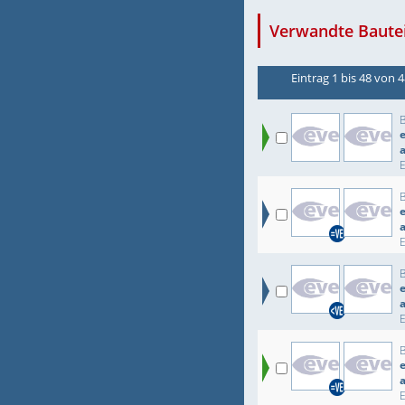
Verwandte Bautei
Eintrag 1 bis 48 von 
e
e
e
e