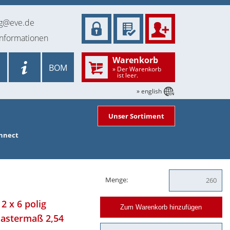
ng@eve.de
informationen
Warenkorb
BOM
» Der Warenkorb
ist leer.
» english
Unser Sortiment
onnect
Menge:
2 x 6 polig
Zum Warenkorb hinzufügen
astermaß 2,54