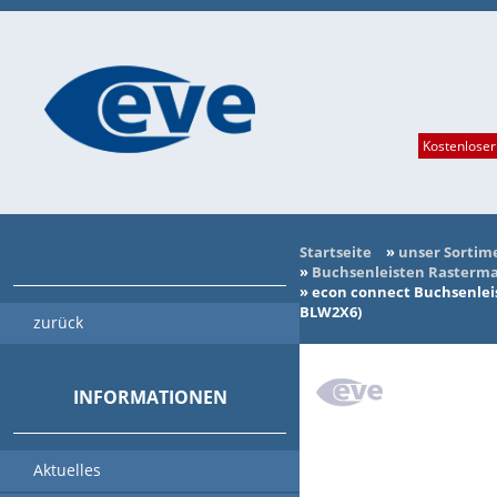
Kostenloser
Startseite
»
unser Sortim
»
Buchsenleisten Rasterma
»
econ connect Buchsenleis
BLW2X6)
zurück
INFORMATIONEN
Aktuelles