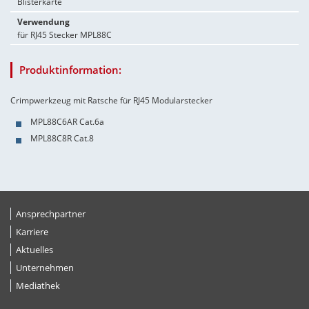
Blisterkarte
Verwendung
für RJ45 Stecker MPL88C
Produktinformation:
Crimpwerkzeug mit Ratsche für RJ45 Modularstecker
MPL88C6AR Cat.6a
MPL88C8R Cat.8
Ansprechpartner
Karriere
Aktuelles
Unternehmen
Mediathek