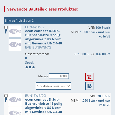
Verwandte Bauteile dieses Produktes:
Eintrag 1 bis 2 von 2
BUN9WB/7G
VPE:
100 Stück
econ connect D-Sub-
MBM:
1.000 Stück und nur
Buchsenleiste 9 polig
volle VE
abgewinkelt US Norm
mit Gewinde UNC 4-40
EVE: BUN9WB/7G
Gesamtbestand:
ab
1.000
Stück:
0,4600 €*
0
Stück
Menge
BUN15WB/7G
VPE:
70 Stück
econ connect D-Sub-
MBM:
1.050 Stück und nur
Buchsenleiste 15 polig
volle VE
abgewinkelt US Norm
mit Gewinde UNC 4-40