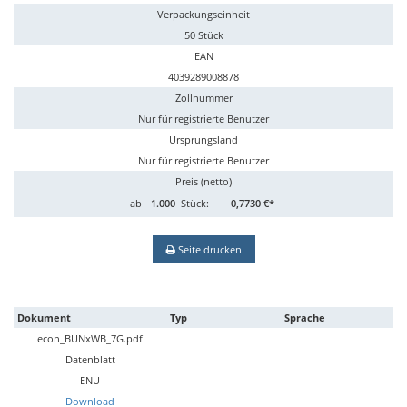
Verpackungseinheit
50 Stück
EAN
4039289008878
Zollnummer
Nur für registrierte Benutzer
Ursprungsland
Nur für registrierte Benutzer
Preis (netto)
ab
1.000
Stück:
0,7730 €*
Seite drucken
Dokument
Typ
Sprache
econ_BUNxWB_7G.pdf
Datenblatt
ENU
Download