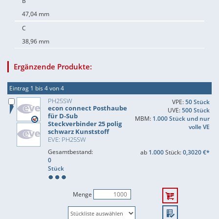
B
47,04 mm
C
38,96 mm
Ergänzende Produkte:
Eintrag 1 bis 4 von 4
PH25SW
VPE:
50 Stück
econ connect Posthaube
UVE:
500 Stück
für D-Sub
MBM:
1.000 Stück und nur
Steckverbinder 25 polig
volle VE
schwarz Kunststoff
EVE: PH25SW
Gesamtbestand:
ab
1.000
Stück:
0,3020 €*
0
Stück
Menge