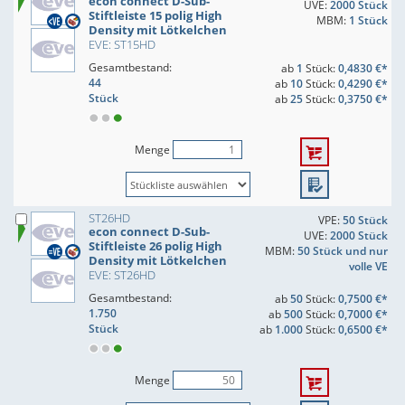
econ connect D-Sub-
UVE:
2000 Stück
Stiftleiste 15 polig High
MBM:
1 Stück
Density mit Lötkelchen
EVE: ST15HD
Gesamtbestand:
ab
1
Stück:
0,4830 €*
44
ab
10
Stück:
0,4290 €*
Stück
ab
25
Stück:
0,3750 €*
Menge
ST26HD
VPE:
50 Stück
econ connect D-Sub-
UVE:
2000 Stück
Stiftleiste 26 polig High
MBM:
50 Stück und nur
Density mit Lötkelchen
volle VE
EVE: ST26HD
Gesamtbestand:
ab
50
Stück:
0,7500 €*
1.750
ab
500
Stück:
0,7000 €*
Stück
ab
1.000
Stück:
0,6500 €*
Menge