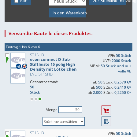
Alle
zur Stückliste hinzufü
in den Warenkorb
Verwandte Bauteile dieses Produktes:
Eintrag 1 bis 6 von 6
ST15HD
VPE:
50 Stück
econ connect D-Sub-
UVE:
2000 Stück
Stiftleiste 15 polig High
MBM:
50 Stück und nur
Density mit Lötkelchen
volle VE
EVE: ST15HD
Gesamtbestand:
ab
50
Stück:
0,2570 €*
50
ab
500
Stück:
0,2410 €*
Stück
ab
2.000
Stück:
0,2250 €*
Menge
ST15HD
VPE:
50 Stück