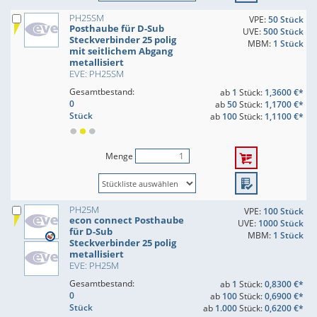
PH25SM
VPE:
50 Stück
Posthaube für D-Sub
UVE:
500 Stück
Steckverbinder 25 polig
MBM:
1 Stück
mit seitlichem Abgang
metallisiert
EVE: PH25SM
Gesamtbestand:
ab
1
Stück:
1,3600 €*
0
ab
50
Stück:
1,1700 €*
Stück
ab
100
Stück:
1,1100 €*
Menge
PH25M
VPE:
100 Stück
econ connect Posthaube
UVE:
1000 Stück
für D-Sub
MBM:
1 Stück
Steckverbinder 25 polig
metallisiert
EVE: PH25M
Gesamtbestand:
ab
1
Stück:
0,8300 €*
0
ab
100
Stück:
0,6900 €*
Stück
ab
1.000
Stück:
0,6200 €*