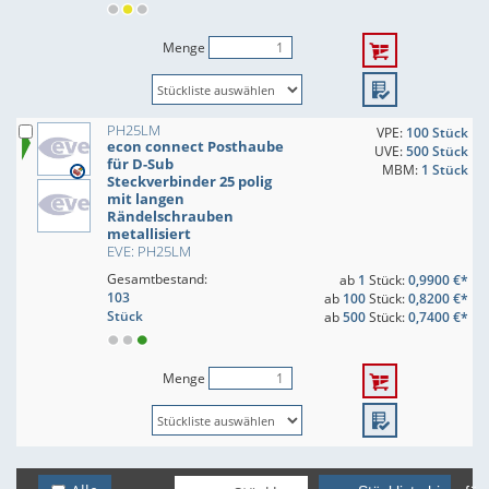
Menge
PH25LM
VPE:
100 Stück
econ connect Posthaube
UVE:
500 Stück
für D-Sub
MBM:
1 Stück
Steckverbinder 25 polig
mit langen
Rändelschrauben
metallisiert
EVE: PH25LM
Gesamtbestand:
ab
1
Stück:
0,9900 €*
103
ab
100
Stück:
0,8200 €*
Stück
ab
500
Stück:
0,7400 €*
Menge