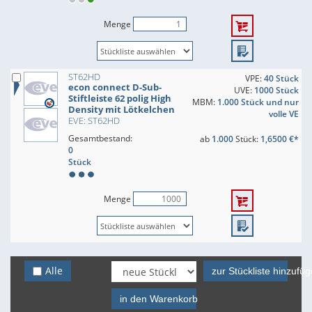
Menge
ST62HD
VPE:
40 Stück
econ connect D-Sub-
UVE:
1000 Stück
Stiftleiste 62 polig High
MBM:
1.000 Stück und nur
Density mit Lötkelchen
volle VE
EVE: ST62HD
Gesamtbestand:
ab
1.000
Stück:
1,6500 €*
0
Stück
Menge
Alle
zur Stückliste hinzufü
in den Warenkorb