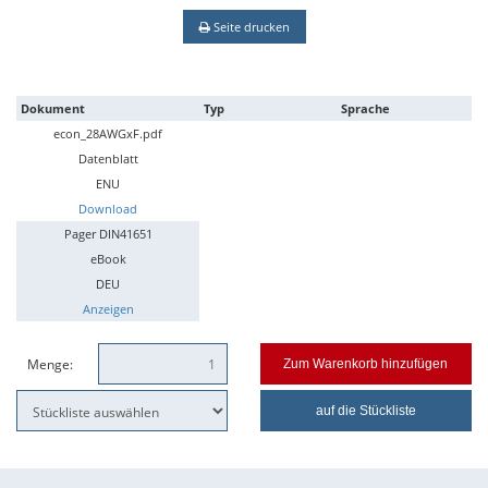
Seite drucken
Dokument
Typ
Sprache
econ_28AWGxF.pdf
Datenblatt
ENU
Download
Pager DIN41651
eBook
DEU
Anzeigen
Menge:
Zum Warenkorb hinzufügen
auf die Stückliste