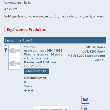
Abmessungen Rolle:
Ø = 20 cm
Farbfolge: braun, rot, orange, gelb, grün, blau, violett, grau, weiß, schwarz
Ergänzende Produkte:
Eintrag 1 bis 9 von 9
WS26SK
VPE:
60 Stück
econ connect DIN 41651
UVE:
1200 Stück
Wannenstecker 26 polig
MBM:
1.200 Stück und nur
schneidklemm
volle VE
Rastermaß 2,54 mm
EVE: WS26SK
Alternativartikel
Gesamtbestand:
0
Stück