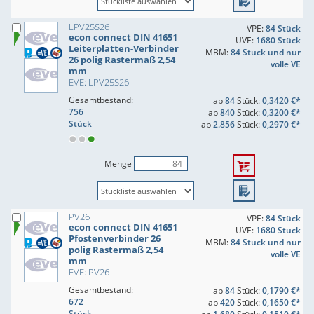
LPV25S26
VPE:
84 Stück
econ connect DIN 41651
UVE:
1680 Stück
Leiterplatten-Verbinder
MBM:
84 Stück und nur
26 polig Rastermaß 2,54
volle VE
mm
EVE: LPV25S26
Gesamtbestand:
ab
84
Stück:
0,3420 €*
756
ab
840
Stück:
0,3200 €*
Stück
ab
2.856
Stück:
0,2970 €*
Menge
PV26
VPE:
84 Stück
econ connect DIN 41651
UVE:
1680 Stück
Pfostenverbinder 26
MBM:
84 Stück und nur
polig Rastermaß 2,54
volle VE
mm
EVE: PV26
Gesamtbestand:
ab
84
Stück:
0,1790 €*
672
ab
420
Stück:
0,1650 €*
Stück