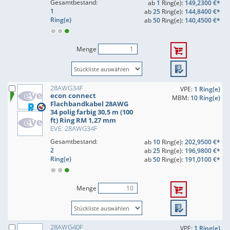
Gesamtbestand:
ab
1
Ring(e):
149,2300 €*
1
ab
25
Ring(e):
144,8400 €*
Ring(e)
ab
50
Ring(e):
140,4500 €*
Menge
28AWG34F
VPE:
1 Ring(e)
econ connect
MBM:
10 Ring(e)
Flachbandkabel 28AWG
34 polig farbig 30,5 m (100
ft) Ring RM 1,27 mm
EVE: 28AWG34F
Gesamtbestand:
ab
10
Ring(e):
202,9500 €*
2
ab
25
Ring(e):
196,9800 €*
Ring(e)
ab
50
Ring(e):
191,0100 €*
Menge
28AWG40F
VPE:
1 Ring(e)