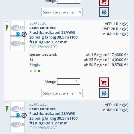
Menge
28AWG20F
VPE:
1 Ring(e)
econ connect
UVE:
20 Ring(e)
Flachbandkabel 28AWG
MBM:
1 Ring(e)
20 polig farbig 30,5 m (100
ft) Ring RM 1,27 mm
EVE: 28AWG20F
Gesamtbestand:
ab
1
Ring(e):
117,4800 €*
12
ab
25
Ring(e):
114,0300 €*
Ring(e)
ab
50
Ring(e):
110,5700 €*
Menge
28AWG25F
VPE:
1 Ring(e)
econ connect
MBM:
1 Ring(e)
Flachbandkabel 28AWG
25 polig farbig 30,5 m (100
ft) Ring RM 1,27 mm
EVE: 28AWG25F