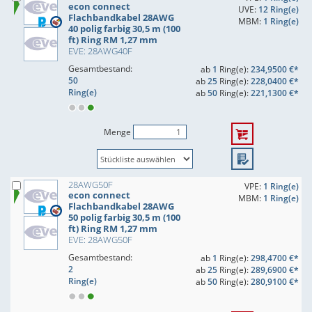
econ connect
UVE:
12 Ring(e)
Flachbandkabel 28AWG
MBM:
1 Ring(e)
40 polig farbig 30,5 m (100
ft) Ring RM 1,27 mm
EVE: 28AWG40F
Gesamtbestand:
ab
1
Ring(e):
234,9500 €*
50
ab
25
Ring(e):
228,0400 €*
Ring(e)
ab
50
Ring(e):
221,1300 €*
Menge
28AWG50F
VPE:
1 Ring(e)
econ connect
MBM:
1 Ring(e)
Flachbandkabel 28AWG
50 polig farbig 30,5 m (100
ft) Ring RM 1,27 mm
EVE: 28AWG50F
Gesamtbestand:
ab
1
Ring(e):
298,4700 €*
2
ab
25
Ring(e):
289,6900 €*
Ring(e)
ab
50
Ring(e):
280,9100 €*