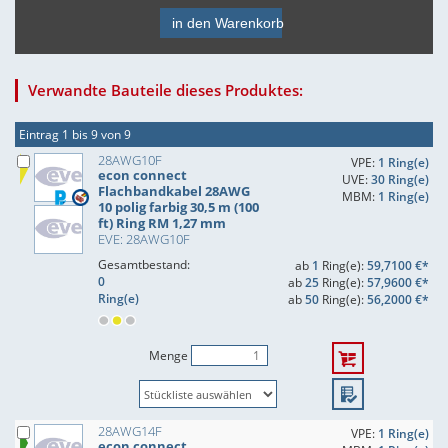
in den Warenkorb
Verwandte Bauteile dieses Produktes:
Eintrag 1 bis 9 von 9
28AWG10F
VPE:
1 Ring(e)
econ connect
UVE:
30 Ring(e)
Flachbandkabel 28AWG
MBM:
1 Ring(e)
10 polig farbig 30,5 m (100
ft) Ring RM 1,27 mm
EVE: 28AWG10F
Gesamtbestand:
ab
1
Ring(e):
59,7100 €*
0
ab
25
Ring(e):
57,9600 €*
Ring(e)
ab
50
Ring(e):
56,2000 €*
Menge
28AWG14F
VPE:
1 Ring(e)
econ connect