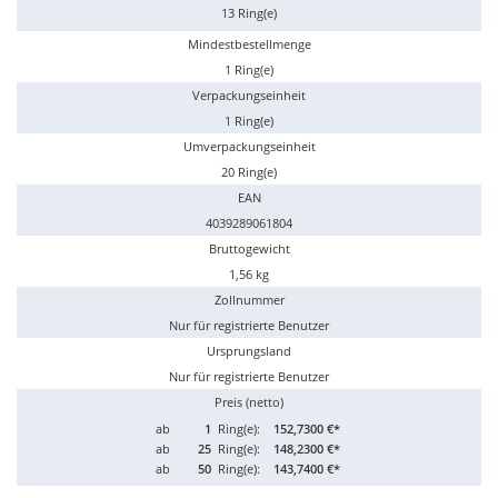
13 Ring(e)
Mindestbestellmenge
1 Ring(e)
Verpackungseinheit
1 Ring(e)
Umverpackungseinheit
20 Ring(e)
EAN
4039289061804
Bruttogewicht
1,56 kg
Zollnummer
Nur für registrierte Benutzer
Ursprungsland
Nur für registrierte Benutzer
Preis (netto)
ab
1
Ring(e):
152,7300 €*
ab
25
Ring(e):
148,2300 €*
ab
50
Ring(e):
143,7400 €*