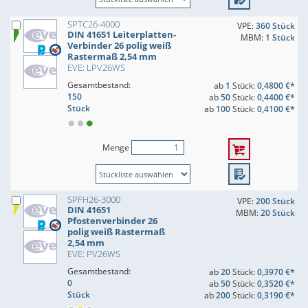
SPTC26-4000
VPE:
360 Stück
DIN 41651 Leiterplatten-
MBM:
1 Stück
Verbinder 26 polig weiß
Rastermaß 2,54 mm
EVE: LPV26WS
Gesamtbestand:
ab
1
Stück:
0,4800 €*
150
ab
50
Stück:
0,4400 €*
Stück
ab
100
Stück:
0,4100 €*
Menge
SPFH26-3000
VPE:
200 Stück
DIN 41651
MBM:
20 Stück
Pfostenverbinder 26
polig weiß Rastermaß
2,54 mm
EVE: PV26WS
Gesamtbestand:
ab
20
Stück:
0,3970 €*
0
ab
50
Stück:
0,3520 €*
Stück
ab
200
Stück:
0,3190 €*