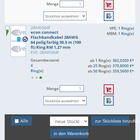
Menge
28AWG64F
VPE:
1 Ring(e)
econ connect
MBM:
1 Ring(e)
Flachbandkabel 28AWG
64 polig farbig 30,5 m (100
ft) Ring RM 1,27 mm
EVE: 28AWG64F
Gesamtbestand:
ab
1
Ring(e):
382,0300 €*
4
ab
25
Ring(e):
370,8000 €*
Ring(e)
ab
50
Ring(e):
359,5600 €*
Menge
Alle
zur Stückliste hinzufü
in den Warenkorb