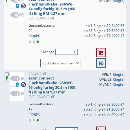
MBM:
1 Ring(e)
Flachbandkabel 28AWG
14 polig farbig 30,5 m (100
ft) Ring RM 1,27 mm
EVE: 28AWG14F
Gesamtbestand:
ab
1
Ring(e):
82,2400 €*
44
ab
25
Ring(e):
79,8200 €*
Ring(e)
ab
50
Ring(e):
77,4000 €*
Menge
28AWG16F
VPE:
1 Ring(e)
econ connect
UVE:
28 Ring(e)
Flachbandkabel 28AWG
MBM:
1 Ring(e)
16 polig farbig 30,5 m (100
ft) Ring RM 1,27 mm
EVE: 28AWG16F
Gesamtbestand:
ab
1
Ring(e):
93,9600 €*
17
ab
25
Ring(e):
91,2000 €*
Ring(e)
ab
50
Ring(e):
88,4400 €*