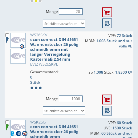
Menge
WS26SKVL
VPE:
72 Stück
econ connect DIN 41651
MBM:
1.008 Stück und nur
Wannenstecker 26 polig
volle VE
schneidklemm mit
langer Verriegelung
Rastermaß 2,54 mm
EVE: WS26SKVL
Gesamtbestand:
ab
1.008
Stück:
1,8300 €*
0
Stück
Menge
WSK26G
VPE:
60 Stück
econ connect DIN 41651
UVE:
1500 Stück
Wannenstecker 26 polig
MBM:
60 Stück und nur
schneidklemm