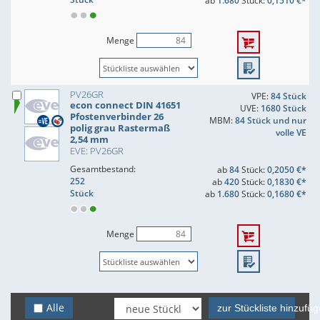
ab
1.680
Stück:
0,1510 €*
Menge
PV26GR
VPE:
84 Stück
econ connect DIN 41651
UVE:
1680 Stück
Pfostenverbinder 26
MBM:
84 Stück und nur
polig grau Rastermaß
volle VE
2,54 mm
EVE: PV26GR
Gesamtbestand:
ab
84
Stück:
0,2050 €*
252
ab
420
Stück:
0,1830 €*
Stück
ab
1.680
Stück:
0,1680 €*
Menge
Alle
zur Stückliste hinzufü