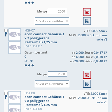
Menge
HGH07
VPE:
2.000 Stück
econ connect Gehäuse 1
MBM:
2.000 Stück und nur
x 7 polig gerade
volle VE
Rastermaß 1,25 mm
EVE: HGH07
Gesamtbestand:
ab
2.000
Stück:
0,0417 €*
0
ab
6.000
Stück:
0,0370 €*
Stück
ab
20.000
Stück:
0,0340 €*
Menge
HGH08
VPE:
2.000 Stück
econ connect Gehäuse 1
MBM:
2.000 Stück und nur
x 8 polig gerade
volle VE
Rastermaß 1,25 mm
EVE: HGH08