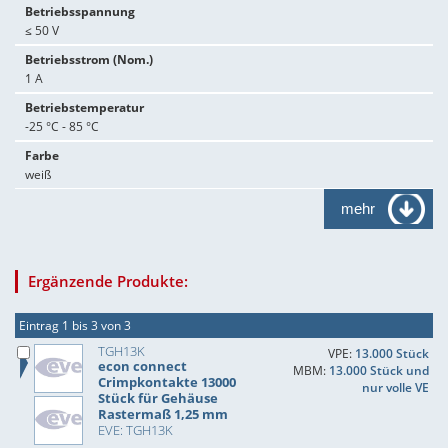
Betriebsspannung
≤ 50 V
Betriebsstrom (Nom.)
1 A
Betriebstemperatur
-25 °C - 85 °C
Farbe
weiß
mehr
Ergänzende Produkte:
Eintrag 1 bis 3 von 3
TGH13K
VPE:
13.000 Stück
econ connect
MBM:
13.000 Stück und
Crimpkontakte 13000
nur volle VE
Stück für Gehäuse
Rastermaß 1,25 mm
EVE: TGH13K