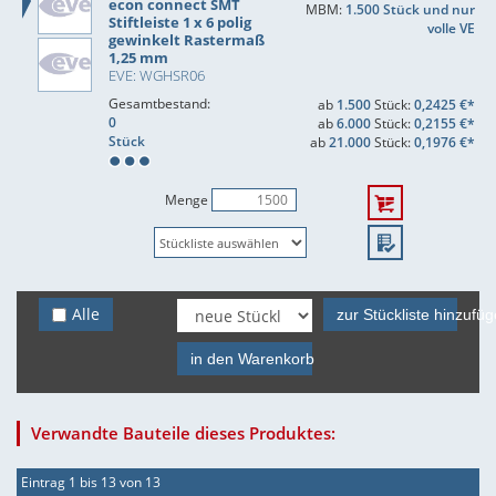
econ connect SMT
MBM:
1.500 Stück und nur
Stiftleiste 1 x 6 polig
volle VE
gewinkelt Rastermaß
1,25 mm
EVE: WGHSR06
Gesamtbestand:
ab
1.500
Stück:
0,2425 €*
0
ab
6.000
Stück:
0,2155 €*
Stück
ab
21.000
Stück:
0,1976 €*
Menge
Alle
zur Stückliste hinzufü
in den Warenkorb
Verwandte Bauteile dieses Produktes:
Eintrag 1 bis 13 von 13