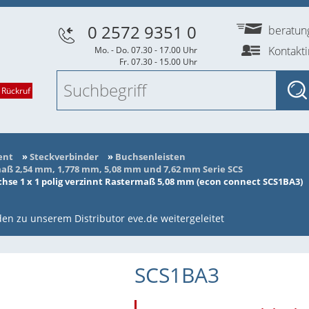
0 2572 9351 0
beratu
Kontakt
Mo. - Do. 07.30 - 17.00 Uhr
Fr. 07.30 - 15.00 Uhr
 Rückruf
ent
»
Steckverbinder
»
Buchsenleisten
ß 2,54 mm, 1,778 mm, 5,08 mm und 7,62 mm Serie SCS
se 1 x 1 polig verzinnt Rastermaß 5,08 mm (econ connect SCS1BA3)
en zu unserem Distributor eve.de weitergeleitet
SCS1BA3