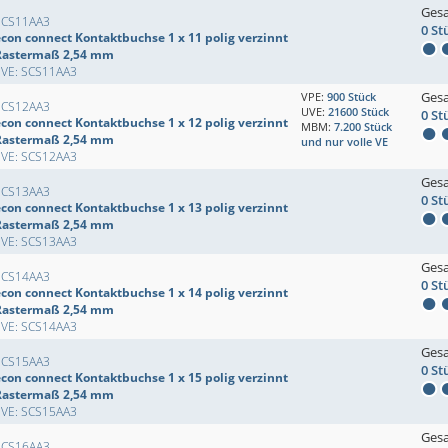
Ges
SCS11AA3
0 St
econ connect Kontaktbuchse 1 x 11 polig verzinnt
Rastermaß 2,54 mm
EVE: SCS11AA3
Ges
VPE:
900 Stück
SCS12AA3
UVE:
21600 Stück
0 St
econ connect Kontaktbuchse 1 x 12 polig verzinnt
MBM:
7.200 Stück
Rastermaß 2,54 mm
und nur volle VE
EVE: SCS12AA3
Ges
SCS13AA3
0 St
econ connect Kontaktbuchse 1 x 13 polig verzinnt
Rastermaß 2,54 mm
EVE: SCS13AA3
Ges
SCS14AA3
0 St
econ connect Kontaktbuchse 1 x 14 polig verzinnt
Rastermaß 2,54 mm
EVE: SCS14AA3
Ges
SCS15AA3
0 St
econ connect Kontaktbuchse 1 x 15 polig verzinnt
Rastermaß 2,54 mm
EVE: SCS15AA3
Ges
SCS16AA3