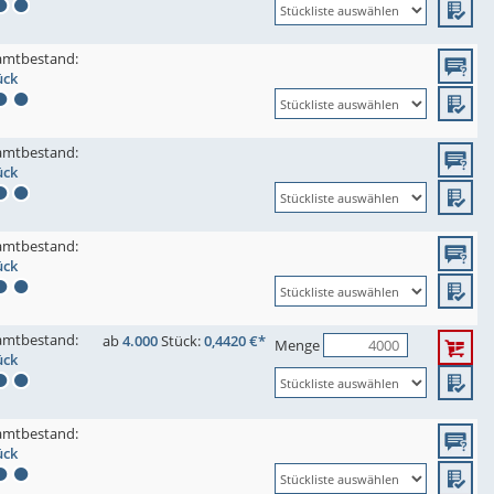
amtbestand:
ück
amtbestand:
ück
amtbestand:
ück
amtbestand:
ab
4.000
Stück:
0,4420 €*
Menge
ück
amtbestand:
ück