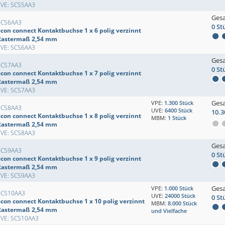
EVE: SCS5AA3
Ges
SCS6AA3
0 St
econ connect Kontaktbuchse 1 x 6 polig verzinnt
Rastermaß 2,54 mm
EVE: SCS6AA3
Ges
SCS7AA3
0 St
econ connect Kontaktbuchse 1 x 7 polig verzinnt
Rastermaß 2,54 mm
EVE: SCS7AA3
Ges
VPE:
1.300 Stück
SCS8AA3
UVE:
6400 Stück
10.3
econ connect Kontaktbuchse 1 x 8 polig verzinnt
MBM:
1 Stück
Rastermaß 2,54 mm
EVE: SCS8AA3
Ges
SCS9AA3
0 St
econ connect Kontaktbuchse 1 x 9 polig verzinnt
Rastermaß 2,54 mm
EVE: SCS9AA3
Ges
VPE:
1.000 Stück
SCS10AA3
UVE:
24000 Stück
0 St
econ connect Kontaktbuchse 1 x 10 polig verzinnt
MBM:
8.000 Stück
Rastermaß 2,54 mm
und Vielfache
EVE: SCS10AA3