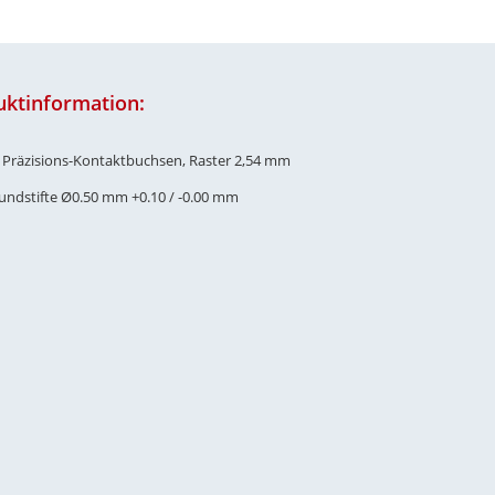
uktinformation:
e Präzisions-Kontaktbuchsen, Raster 2,54 mm
Rundstifte Ø0.50 mm +0.10 / -0.00 mm