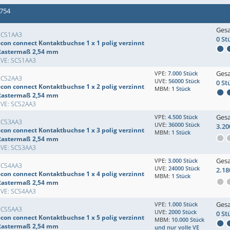
 754
Ges
SCS1AA3
0 St
econ connect Kontaktbuchse 1 x 1 polig verzinnt
Rastermaß 2,54 mm
EVE: SCS1AA3
Ges
VPE:
7.000 Stück
SCS2AA3
UVE:
56000 Stück
0 St
econ connect Kontaktbuchse 1 x 2 polig verzinnt
MBM:
1 Stück
Rastermaß 2,54 mm
EVE: SCS2AA3
Ges
VPE:
4.500 Stück
SCS3AA3
UVE:
36000 Stück
3.20
econ connect Kontaktbuchse 1 x 3 polig verzinnt
MBM:
1 Stück
Rastermaß 2,54 mm
EVE: SCS3AA3
Ges
VPE:
3.000 Stück
SCS4AA3
UVE:
24000 Stück
2.18
econ connect Kontaktbuchse 1 x 4 polig verzinnt
MBM:
1 Stück
Rastermaß 2,54 mm
EVE: SCS4AA3
Ges
VPE:
1.000 Stück
SCS5AA3
UVE:
2000 Stück
0 St
econ connect Kontaktbuchse 1 x 5 polig verzinnt
MBM:
10.000 Stück
Rastermaß 2,54 mm
und nur volle VE