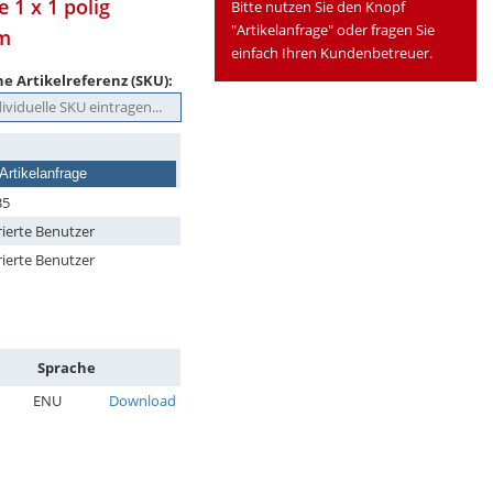
 1 x 1 polig
Bitte nutzen Sie den Knopf
"Artikelanfrage" oder fragen Sie
mm
einfach Ihren Kundenbetreuer.
e Artikelreferenz (SKU):
Artikelanfrage
35
rierte Benutzer
rierte Benutzer
Sprache
ENU
Download