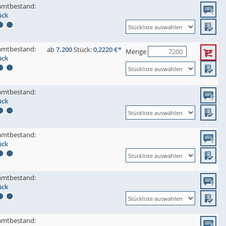
amtbestand:
ück
amtbestand:
ab
7.200
Stück:
0,2220 €*
Menge
ück
amtbestand:
ück
amtbestand:
ück
amtbestand:
ück
amtbestand: