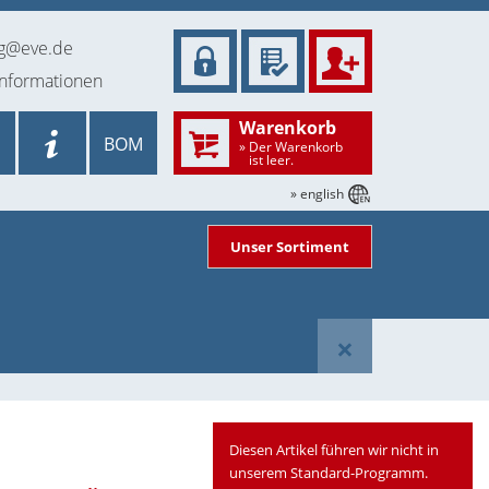
ng@eve.de
informationen
Warenkorb
BOM
» Der Warenkorb
ist leer.
» english
Unser Sortiment
×
Diesen Artikel führen wir nicht in
unserem Standard-Programm.