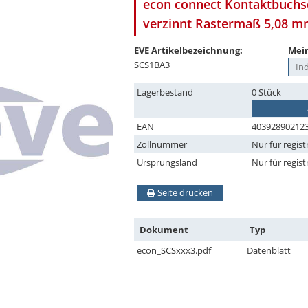
econ connect Kontaktbuchse
verzinnt Rastermaß 5,08 
EVE Artikelbezeichnung:
Mein
SCS1BA3
Lagerbestand
0 Stück
EAN
40392890212
Zollnummer
Nur für regist
Ursprungsland
Nur für regist
Seite drucken
Dokument
Typ
econ_SCSxxx3.pdf
Datenblatt