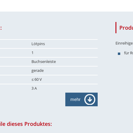
:
Prod
Einreihig
Lötpins
1
für 
Buchsenleiste
gerade
≤ 60 V
3 A
mehr
le dieses Produktes: