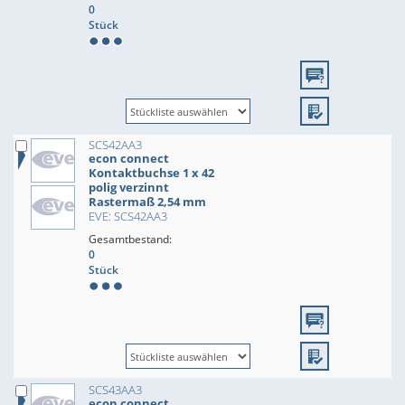
0
Stück
SCS42AA3
econ connect
Kontaktbuchse 1 x 42
polig verzinnt
Rastermaß 2,54 mm
EVE: SCS42AA3
Gesamtbestand:
0
Stück
SCS43AA3
econ connect