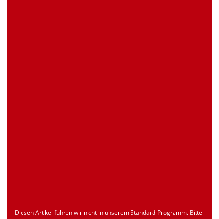
0 Stück
Artikelanfrage
EAN
4039289020467
Zollnummer
Nur für registrierte Benutzer
Ursprungsland
Nur für registrierte Benutzer
Seite drucken
Dokument
Typ
Sprache
econ_SCSxxx3.pdf
Datenblatt
ENU
Download
Diesen Artikel führen wir nicht in unserem Standard-Programm. Bitte