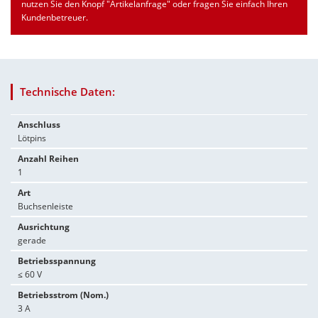
nutzen Sie den Knopf "Artikelanfrage" oder fragen Sie einfach Ihren
Kundenbetreuer.
Technische Daten:
Anschluss
Lötpins
Anzahl Reihen
1
Art
Buchsenleiste
Ausrichtung
gerade
Betriebsspannung
≤ 60 V
Betriebsstrom (Nom.)
3 A