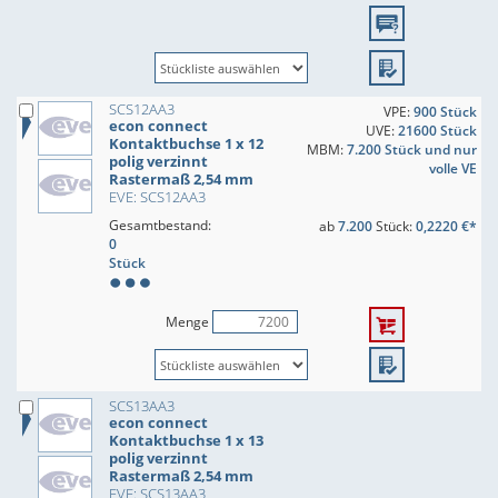
SCS12AA3
VPE:
900 Stück
econ connect
UVE:
21600 Stück
Kontaktbuchse 1 x 12
MBM:
7.200 Stück und nur
polig verzinnt
volle VE
Rastermaß 2,54 mm
EVE: SCS12AA3
Gesamtbestand:
ab
7.200
Stück:
0,2220 €*
0
Stück
Menge
SCS13AA3
econ connect
Kontaktbuchse 1 x 13
polig verzinnt
Rastermaß 2,54 mm
EVE: SCS13AA3