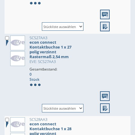
SCS27AA3
econ connect
Kontaktbuchse 1 x 27
polig verzinnt
Rastermaß 2,54 mm
EVE: SCS27AA3
Gesamtbestand:
0
Stück
SCS28AA3
econ connect
Kontaktbuchse 1 x 28
polig verzinnt