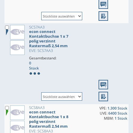
SCS7AA3
econ connect
Kontaktbuchse 1 x 7
polig verzinnt
Rastermaß 2,54 mm
EVE: SCS7AA3
Gesamtbestand:
0
Stück
SCS8AA3
VPE:
1.300 Stück
econ connect
UVE:
6400 Stück
Kontaktbuchse 1 x 8
MBM:
1 Stück
polig verzinnt
Rastermaß 2,54 mm
EVE: SCS8AA3