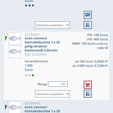
Stück
SCS32AA3
VPE:
100 Stück
econ connect
UVE:
400 Stück
Kontaktbuchse 1 x 32
MBM:
100 Stück und nur
polig verzinnt
volle VE
Rastermaß 2,54 mm
EVE: SCS32AA3
Gesamtbestand:
ab
100
Stück:
0,8540 €*
1.900
ab
3.600
Stück:
0,7240 €*
Stück
Menge
SCS33AA3
econ connect
Kontaktbuchse 1 x 33