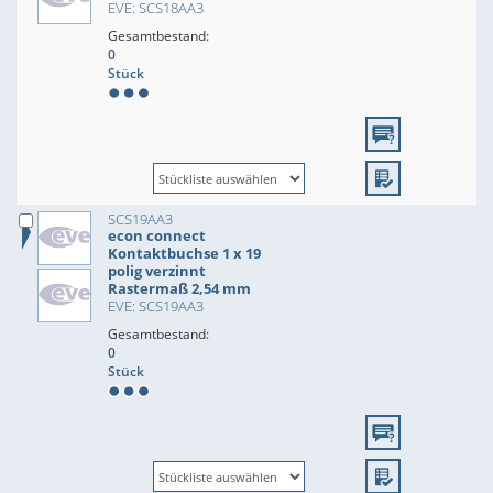
EVE: SCS18AA3
Gesamtbestand:
0
Stück
SCS19AA3
econ connect
Kontaktbuchse 1 x 19
polig verzinnt
Rastermaß 2,54 mm
EVE: SCS19AA3
Gesamtbestand:
0
Stück