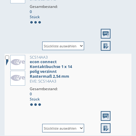
Gesamtbestand:
0
Stück
SCS14AA3
econ connect
Kontaktbuchse 1 x 14
polig verzinnt
Rastermaß 2,54 mm
EVE: SCS14AA3
Gesamtbestand:
0
Stück