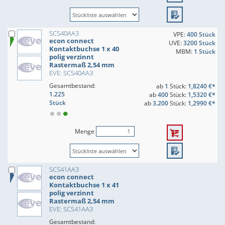
SCS40AA3
VPE:
400 Stück
econ connect
UVE:
3200 Stück
Kontaktbuchse 1 x 40
MBM:
1 Stück
polig verzinnt
Rastermaß 2,54 mm
EVE: SCS40AA3
Gesamtbestand:
ab
1
Stück:
1,8240 €*
1.225
ab
400
Stück:
1,5320 €*
Stück
ab
3.200
Stück:
1,2990 €*
Menge
SCS41AA3
econ connect
Kontaktbuchse 1 x 41
polig verzinnt
Rastermaß 2,54 mm
EVE: SCS41AA3
Gesamtbestand: