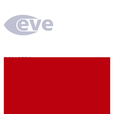
SCS13EB3
econ connect Kontaktbuchse 1 x 13 polig verzinnt
Rastermaß 1,778 mm
EVE Artikelbezeichnung:
SCS13EB3
Meine Artikelreferenz (SKU):
Lagerbestand