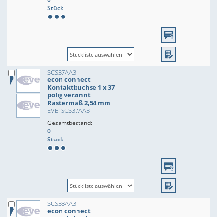
Stück
SCS37AA3
econ connect
Kontaktbuchse 1 x 37
polig verzinnt
Rastermaß 2,54 mm
EVE: SCS37AA3
Gesamtbestand:
0
Stück
SCS38AA3
econ connect