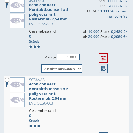
SCS5AA3
VPE:
1.000 Stück
econ connect
UVE:
2000 Stück
Kontaktbuchse 1 x 5
MBM:
10.000 Stück und
polig verzinnt
nur volle VE
Rastermaß 2,54 mm
EVE: SCS5AA3
Gesamtbestand:
ab
10.000
Stück:
0,2480 €*
0
ab
20.000
Stück:
0,2080 €*
Stück
Menge
SCS6AA3
econ connect
Kontaktbuchse 1 x 6
polig verzinnt
Rastermaß 2,54 mm
EVE: SCS6AA3
Gesamtbestand:
0
Stück