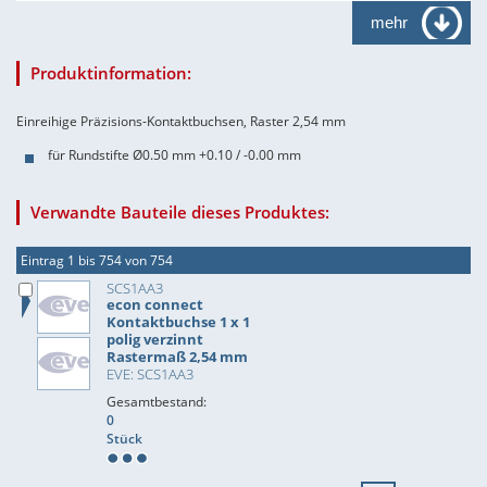
mehr
Produktinformation:
Einreihige Präzisions-Kontaktbuchsen, Raster 2,54 mm
für Rundstifte Ø0.50 mm +0.10 / -0.00 mm
Verwandte Bauteile dieses Produktes:
Eintrag 1 bis 754 von 754
SCS1AA3
econ connect
Kontaktbuchse 1 x 1
polig verzinnt
Rastermaß 2,54 mm
EVE: SCS1AA3
Gesamtbestand:
0
Stück