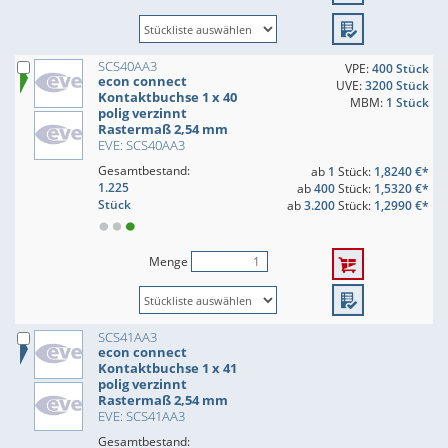
SCS40AA3
VPE:
400 Stück
econ connect
UVE:
3200 Stück
Kontaktbuchse 1 x 40
MBM:
1 Stück
polig verzinnt
Rastermaß 2,54 mm
EVE: SCS40AA3
Gesamtbestand:
ab
1
Stück:
1,8240 €*
1.225
ab
400
Stück:
1,5320 €*
Stück
ab
3.200
Stück:
1,2990 €*
Menge
SCS41AA3
econ connect
Kontaktbuchse 1 x 41
polig verzinnt
Rastermaß 2,54 mm
EVE: SCS41AA3
Gesamtbestand: