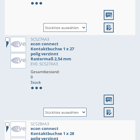
SCS27AA3
econ connect
Kontaktbuchse 1 x 27
polig verzinnt
Rastermaß 2,54 mm
EVE: SCS27AA3
Gesamtbestand:
0
Stück
SCS28AA3
econ connect
Kontaktbuchse 1 x 28
polig verzinnt