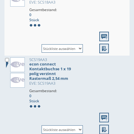
EVE: SCS18AA3
Gesamtbestand:
0
Stück
SCS19AA3
econ connect
Kontaktbuchse 1 x 19
polig verzinnt
Rastermaß 2,54 mm
EVE: SCS19AA3
Gesamtbestand:
0
Stück