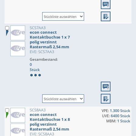
SCS7AA3
econ connect
Kontaktbuchse 1 x 7
polig verzinnt
Rastermaß 2,54 mm
EVE: SCS7AA3
Gesamtbestand:
0
Stück
SCS8AA3
VPE:
1.300 Stück
econ connect
UVE:
6400 Stück
Kontaktbuchse 1 x 8
MBM:
1 Stück
polig verzinnt
Rastermaß 2,54 mm
EVE: SCS8AA3