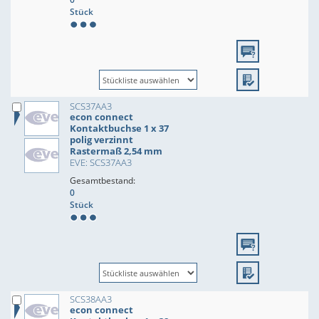
Stück
SCS37AA3
econ connect
Kontaktbuchse 1 x 37
polig verzinnt
Rastermaß 2,54 mm
EVE: SCS37AA3
Gesamtbestand:
0
Stück
SCS38AA3
econ connect