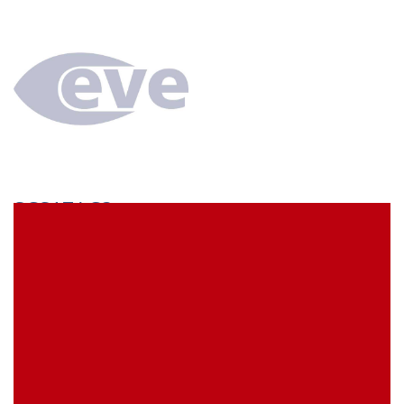
SCS17AC3
econ connect Kontaktbuchse 1 x 17 polig verzinnt
Rastermaß 2,54 mm
EVE Artikelbezeichnung:
SCS17AC3
Meine Artikelreferenz (SKU):
Lagerbestand