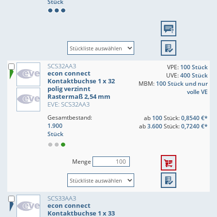
Stück
SCS32AA3
VPE:
100 Stück
econ connect
UVE:
400 Stück
Kontaktbuchse 1 x 32
MBM:
100 Stück und nur
polig verzinnt
volle VE
Rastermaß 2,54 mm
EVE: SCS32AA3
Gesamtbestand:
ab
100
Stück:
0,8540 €*
1.900
ab
3.600
Stück:
0,7240 €*
Stück
Menge
SCS33AA3
econ connect
Kontaktbuchse 1 x 33