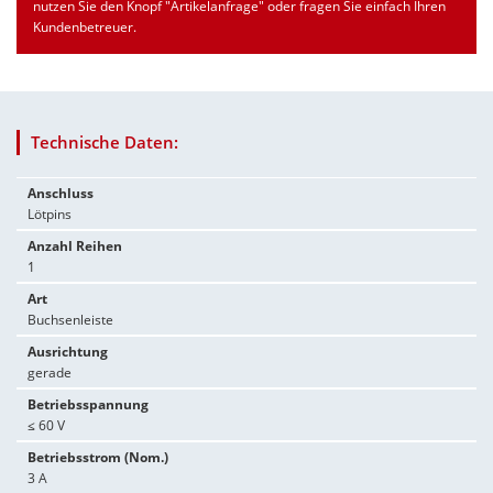
nutzen Sie den Knopf "Artikelanfrage" oder fragen Sie einfach Ihren
Kundenbetreuer.
Technische Daten:
Anschluss
Lötpins
Anzahl Reihen
1
Art
Buchsenleiste
Ausrichtung
gerade
Betriebsspannung
≤ 60 V
Betriebsstrom (Nom.)
3 A