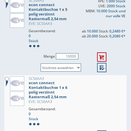
SCS5AA3
VPE:
1.000 Stück
econ connect
UVE:
2000 Stück
Kontaktbuchse 1 x 5
MBM:
10.000 Stück und
polig verzinnt
nur volle VE
Rastermaß 2,54 mm
EVE: SCS5AA3
Gesamtbestand:
ab
10.000
Stück:
0,2480 €*
0
ab
20.000
Stück:
0,2080 €*
Stück
Menge
SCS6AA3
econ connect
Kontaktbuchse 1 x 6
polig verzinnt
Rastermaß 2,54 mm
EVE: SCS6AA3
Gesamtbestand:
0
Stück