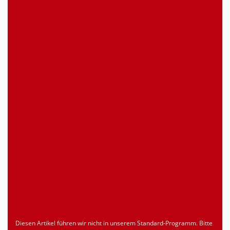
0 Stück
Artikelanfrage
EAN
4039289020863
Zollnummer
Nur für registrierte Benutzer
Ursprungsland
Nur für registrierte Benutzer
Seite drucken
Dokument
Typ
Sprache
econ_SCSxxx3.pdf
Datenblatt
ENU
Download
Diesen Artikel führen wir nicht in unserem Standard-Programm. Bitte