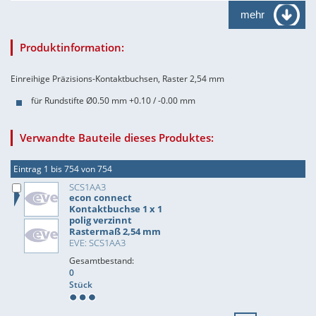
mehr
Produktinformation:
Einreihige Präzisions-Kontaktbuchsen, Raster 2,54 mm
für Rundstifte Ø0.50 mm +0.10 / -0.00 mm
Verwandte Bauteile dieses Produktes:
Eintrag 1 bis 754 von 754
SCS1AA3
econ connect
Kontaktbuchse 1 x 1
polig verzinnt
Rastermaß 2,54 mm
EVE: SCS1AA3
Gesamtbestand:
0
Stück