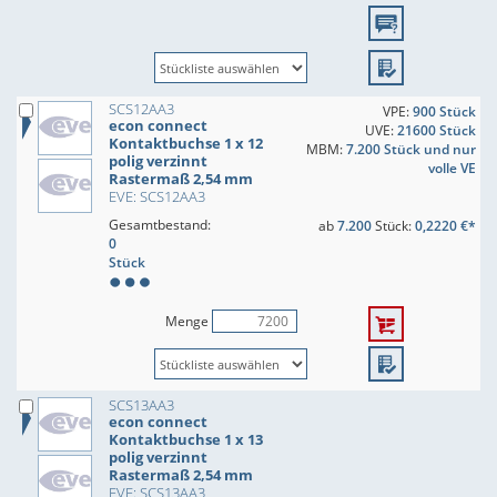
SCS12AA3
VPE:
900 Stück
econ connect
UVE:
21600 Stück
Kontaktbuchse 1 x 12
MBM:
7.200 Stück und nur
polig verzinnt
volle VE
Rastermaß 2,54 mm
EVE: SCS12AA3
Gesamtbestand:
ab
7.200
Stück:
0,2220 €*
0
Stück
Menge
SCS13AA3
econ connect
Kontaktbuchse 1 x 13
polig verzinnt
Rastermaß 2,54 mm
EVE: SCS13AA3