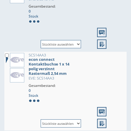
Gesamtbestand:
0
Stück
SCS14AA3
econ connect
Kontaktbuchse 1 x 14
polig verzinnt
Rastermaß 2,54 mm
EVE: SCS14AA3
Gesamtbestand:
0
Stück