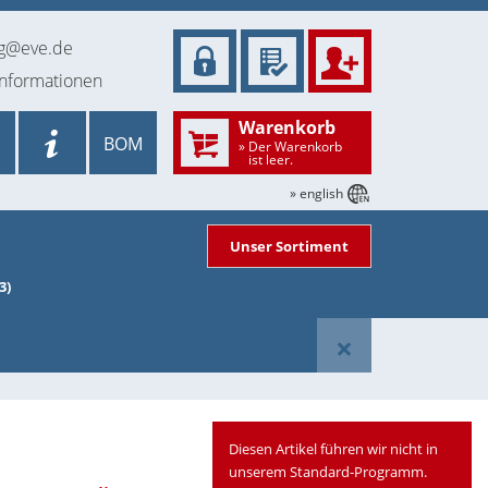
ng@eve.de
informationen
Warenkorb
BOM
» Der Warenkorb
ist leer.
» english
Unser Sortiment
3)
×
Diesen Artikel führen wir nicht in
unserem Standard-Programm.