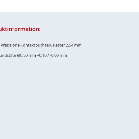
uktinformation:
e Präzisions-Kontaktbuchsen, Raster 2,54 mm
Rundstifte Ø0.50 mm +0.10 / -0.00 mm