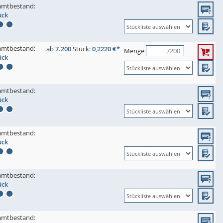
amtbestand:
ück
amtbestand:
ab
7.200
Stück:
0,2220 €*
Menge
ück
amtbestand:
ück
amtbestand:
ück
amtbestand:
ück
amtbestand: