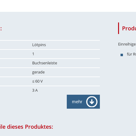
:
Prod
Einreihig
Lötpins
1
für 
Buchsenleiste
gerade
≤ 60 V
3 A
mehr
le dieses Produktes: