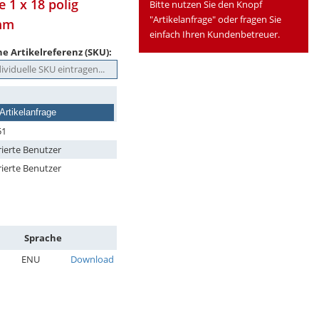
 1 x 18 polig
Bitte nutzen Sie den Knopf
"Artikelanfrage" oder fragen Sie
 mm
einfach Ihren Kundenbetreuer.
e Artikelreferenz (SKU):
Artikelanfrage
51
rierte Benutzer
rierte Benutzer
Sprache
ENU
Download