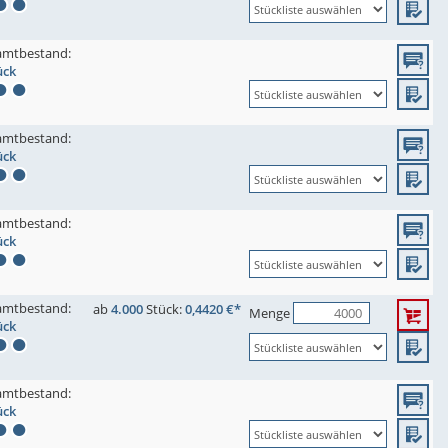
amtbestand:
ück
amtbestand:
ück
amtbestand:
ück
amtbestand:
ab
4.000
Stück:
0,4420 €*
Menge
ück
amtbestand:
ück