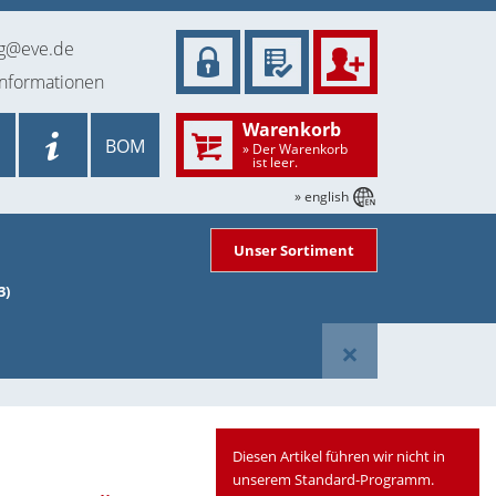
ng@eve.de
informationen
Warenkorb
BOM
» Der Warenkorb
ist leer.
» english
Unser Sortiment
3)
×
Diesen Artikel führen wir nicht in
unserem Standard-Programm.