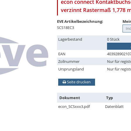
econ connect Kontaktbuchse
verzinnt Rastermaß 1,778
EVE Artikelbezeichnung:
Mein
SCS18EC3
Lagerbestand
0 Stück
EAN
40392890210
Zollnummer
Nur für regist
Ursprungsland
Nur für regist
Seite drucken
Dokument
Typ
econ_SCSxxx3.pdf
Datenblatt