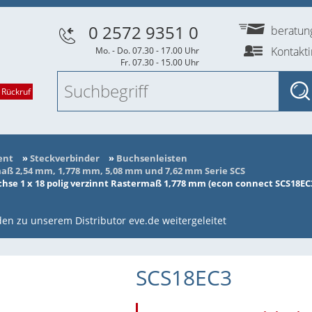
0 2572 9351 0
beratu
Kontakt
Mo. - Do. 07.30 - 17.00 Uhr
Fr. 07.30 - 15.00 Uhr
 Rückruf
ent
»
Steckverbinder
»
Buchsenleisten
ß 2,54 mm, 1,778 mm, 5,08 mm und 7,62 mm Serie SCS
se 1 x 18 polig verzinnt Rastermaß 1,778 mm (econ connect SCS18EC
en zu unserem Distributor eve.de weitergeleitet
SCS18EC3