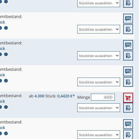
amtbestand:
ück
amtbestand:
ück
amtbestand:
ück
amtbestand:
ab
4.000
Stück:
0,4420 €*
Menge
ück
amtbestand:
ück