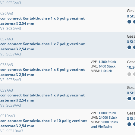
EVE: SCS5AA3
Ges
SCS6AA3
0 St
econ connect Kontaktbuchse 1 x 6 polig verzinnt
Rastermaß 2,54 mm
EVE: SCS6AA3
Ges
SCS7AA3
0 St
econ connect Kontaktbuchse 1 x 7 polig verzinnt
Rastermaß 2,54 mm
EVE: SCS7AA3
Ges
VPE:
1.300 Stück
SCS8AA3
UVE:
6400 Stück
10.3
econ connect Kontaktbuchse 1 x 8 polig verzinnt
MBM:
1 Stück
Rastermaß 2,54 mm
EVE: SCS8AA3
Ges
SCS9AA3
0 St
econ connect Kontaktbuchse 1 x 9 polig verzinnt
Rastermaß 2,54 mm
EVE: SCS9AA3
Ges
VPE:
1.000 Stück
SCS10AA3
UVE:
24000 Stück
0 St
econ connect Kontaktbuchse 1 x 10 polig verzinnt
MBM:
8.000 Stück
Rastermaß 2,54 mm
und Vielfache
EVE: SCS10AA3