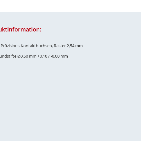
uktinformation:
e Präzisions-Kontaktbuchsen, Raster 2,54 mm
Rundstifte Ø0.50 mm +0.10 / -0.00 mm