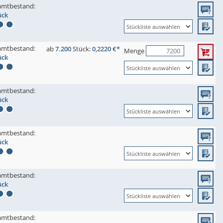
amtbestand:
ück
amtbestand:
ab
7.200
Stück:
0,2220 €*
Menge
ück
amtbestand:
ück
amtbestand:
ück
amtbestand:
ück
amtbestand: