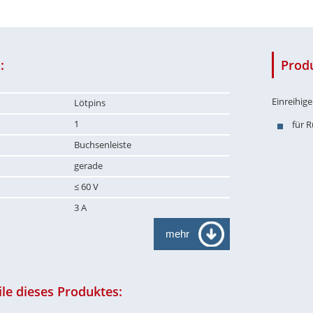
:
Prod
Einreihig
Lötpins
1
für 
Buchsenleiste
gerade
≤ 60 V
3 A
mehr
le dieses Produktes: