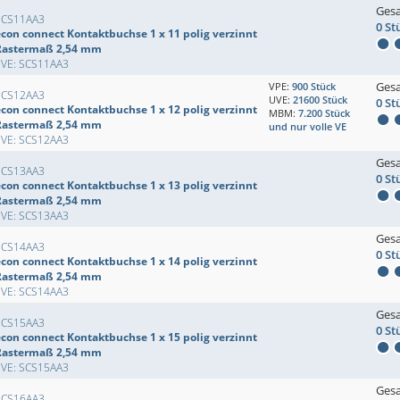
Ges
SCS11AA3
0 St
econ connect Kontaktbuchse 1 x 11 polig verzinnt
Rastermaß 2,54 mm
EVE: SCS11AA3
Ges
VPE:
900 Stück
SCS12AA3
UVE:
21600 Stück
0 St
econ connect Kontaktbuchse 1 x 12 polig verzinnt
MBM:
7.200 Stück
Rastermaß 2,54 mm
und nur volle VE
EVE: SCS12AA3
Ges
SCS13AA3
0 St
econ connect Kontaktbuchse 1 x 13 polig verzinnt
Rastermaß 2,54 mm
EVE: SCS13AA3
Ges
SCS14AA3
0 St
econ connect Kontaktbuchse 1 x 14 polig verzinnt
Rastermaß 2,54 mm
EVE: SCS14AA3
Ges
SCS15AA3
0 St
econ connect Kontaktbuchse 1 x 15 polig verzinnt
Rastermaß 2,54 mm
EVE: SCS15AA3
Ges
SCS16AA3