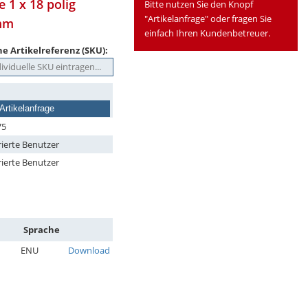
 1 x 18 polig
Bitte nutzen Sie den Knopf
"Artikelanfrage" oder fragen Sie
 mm
einfach Ihren Kundenbetreuer.
e Artikelreferenz (SKU):
Artikelanfrage
75
rierte Benutzer
rierte Benutzer
Sprache
ENU
Download