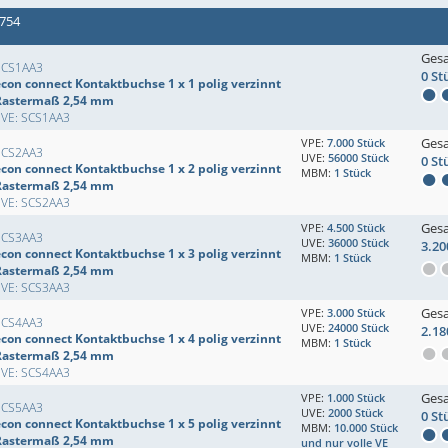
 754
Ges
SCS1AA3
0 St
econ connect Kontaktbuchse 1 x 1 polig verzinnt
Rastermaß 2,54 mm
EVE: SCS1AA3
Ges
VPE:
7.000 Stück
SCS2AA3
UVE:
56000 Stück
0 St
econ connect Kontaktbuchse 1 x 2 polig verzinnt
MBM:
1 Stück
Rastermaß 2,54 mm
EVE: SCS2AA3
Ges
VPE:
4.500 Stück
SCS3AA3
UVE:
36000 Stück
3.20
econ connect Kontaktbuchse 1 x 3 polig verzinnt
MBM:
1 Stück
Rastermaß 2,54 mm
EVE: SCS3AA3
Ges
VPE:
3.000 Stück
SCS4AA3
UVE:
24000 Stück
2.18
econ connect Kontaktbuchse 1 x 4 polig verzinnt
MBM:
1 Stück
Rastermaß 2,54 mm
EVE: SCS4AA3
Ges
VPE:
1.000 Stück
SCS5AA3
UVE:
2000 Stück
0 St
econ connect Kontaktbuchse 1 x 5 polig verzinnt
MBM:
10.000 Stück
Rastermaß 2,54 mm
und nur volle VE