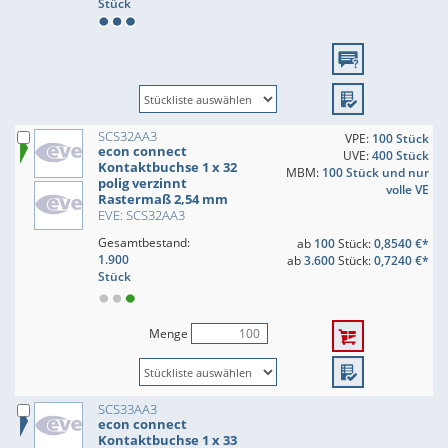
Stück
SCS32AA3
VPE:
100 Stück
econ connect
UVE:
400 Stück
Kontaktbuchse 1 x 32
MBM:
100 Stück und nur
polig verzinnt
volle VE
Rastermaß 2,54 mm
EVE: SCS32AA3
Gesamtbestand:
ab
100
Stück:
0,8540 €*
1.900
ab
3.600
Stück:
0,7240 €*
Stück
Menge
SCS33AA3
econ connect
Kontaktbuchse 1 x 33