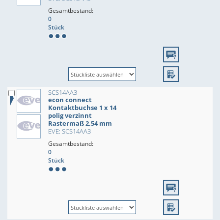
Gesamtbestand:
0
Stück
SCS14AA3
econ connect
Kontaktbuchse 1 x 14
polig verzinnt
Rastermaß 2,54 mm
EVE: SCS14AA3
Gesamtbestand:
0
Stück