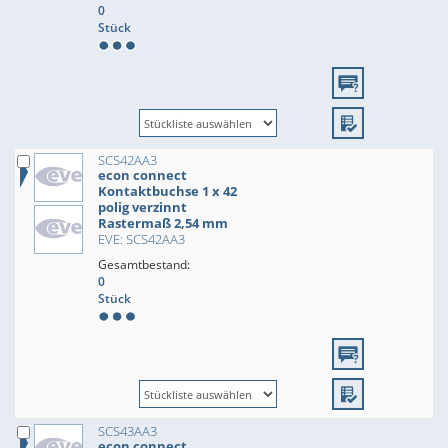
0
Stück
SCS42AA3
econ connect
Kontaktbuchse 1 x 42
polig verzinnt
Rastermaß 2,54 mm
EVE: SCS42AA3
Gesamtbestand:
0
Stück
SCS43AA3
econ connect