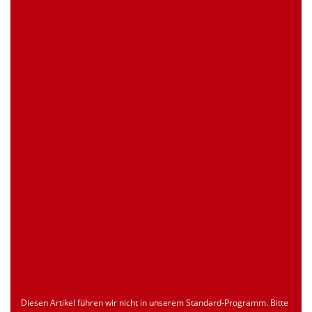
0 Stück
Artikelanfrage
EAN
4039289021525
Zollnummer
Nur für registrierte Benutzer
Ursprungsland
Nur für registrierte Benutzer
Seite drucken
Dokument
Typ
Sprache
econ_SCSxxx3.pdf
Datenblatt
ENU
Download
Diesen Artikel führen wir nicht in unserem Standard-Programm. Bitte