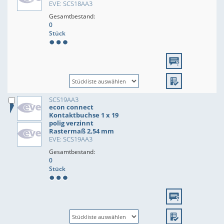
EVE: SCS18AA3
Gesamtbestand:
0
Stück
SCS19AA3
econ connect
Kontaktbuchse 1 x 19
polig verzinnt
Rastermaß 2,54 mm
EVE: SCS19AA3
Gesamtbestand:
0
Stück