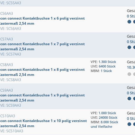
EVE: SCS5AA3
Ges
SCS6AA3
0 St
econ connect Kontaktbuchse 1 x 6 polig verzinnt
Rastermaß 2,54 mm
EVE: SCS6AA3
Ges
SCS7AA3
0 St
econ connect Kontaktbuchse 1 x 7 polig verzinnt
Rastermaß 2,54 mm
EVE: SCS7AA3
Ges
VPE:
1.300 Stück
SCS8AA3
UVE:
6400 Stück
10.3
econ connect Kontaktbuchse 1 x 8 polig verzinnt
MBM:
1 Stück
Rastermaß 2,54 mm
EVE: SCS8AA3
Ges
SCS9AA3
0 St
econ connect Kontaktbuchse 1 x 9 polig verzinnt
Rastermaß 2,54 mm
EVE: SCS9AA3
Ges
VPE:
1.000 Stück
SCS10AA3
UVE:
24000 Stück
0 St
econ connect Kontaktbuchse 1 x 10 polig verzinnt
MBM:
8.000 Stück
Rastermaß 2,54 mm
und Vielfache
EVE: SCS10AA3