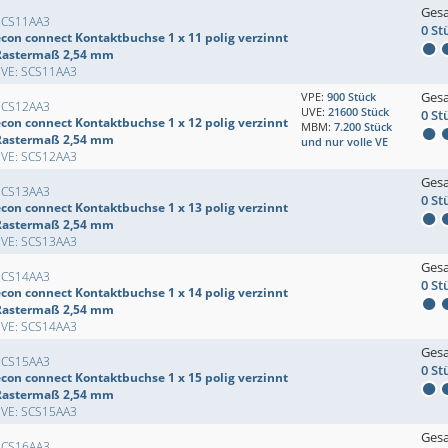
Ges
SCS11AA3
0 St
econ connect Kontaktbuchse 1 x 11 polig verzinnt
Rastermaß 2,54 mm
EVE: SCS11AA3
Ges
VPE:
900 Stück
SCS12AA3
UVE:
21600 Stück
0 St
econ connect Kontaktbuchse 1 x 12 polig verzinnt
MBM:
7.200 Stück
Rastermaß 2,54 mm
und nur volle VE
EVE: SCS12AA3
Ges
SCS13AA3
0 St
econ connect Kontaktbuchse 1 x 13 polig verzinnt
Rastermaß 2,54 mm
EVE: SCS13AA3
Ges
SCS14AA3
0 St
econ connect Kontaktbuchse 1 x 14 polig verzinnt
Rastermaß 2,54 mm
EVE: SCS14AA3
Ges
SCS15AA3
0 St
econ connect Kontaktbuchse 1 x 15 polig verzinnt
Rastermaß 2,54 mm
EVE: SCS15AA3
Ges
SCS16AA3