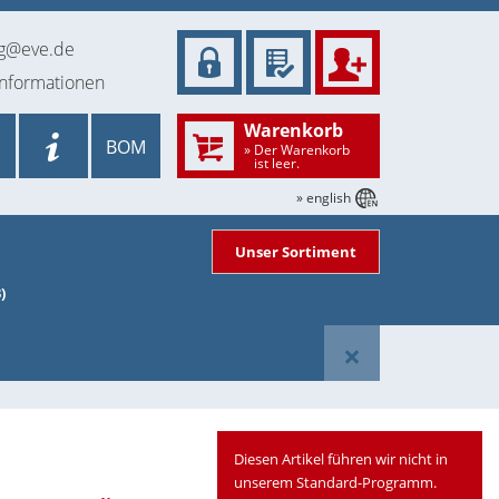
ng@eve.de
informationen
Warenkorb
BOM
» Der Warenkorb
ist leer.
» english
Unser Sortiment
)
×
Diesen Artikel führen wir nicht in
unserem Standard-Programm.