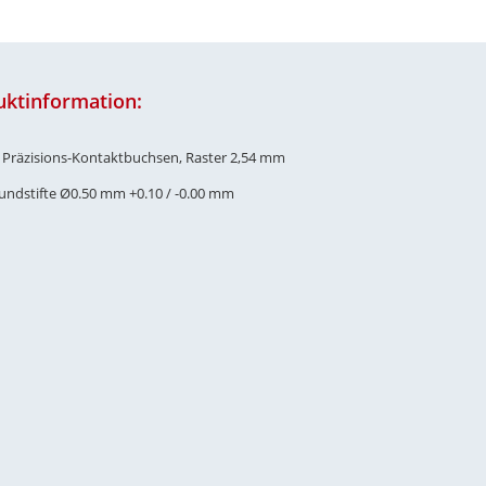
uktinformation:
e Präzisions-Kontaktbuchsen, Raster 2,54 mm
Rundstifte Ø0.50 mm +0.10 / -0.00 mm