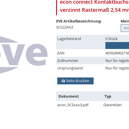
econ connect Kontaktbuchse
verzinnt Rastermaß 2,54 
EVE Artikelbezeichnung:
Mein
SCS22AA3
Lagerbestand
0 Stück
EAN
40392890215
Zollnummer
Nur für regist
Ursprungsland
Nur für regist
Seite drucken
Dokument
Typ
econ_SCSxxx3.pdf
Datenblatt