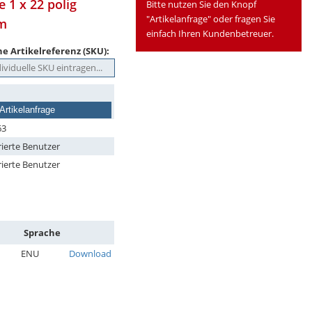
 1 x 22 polig
Bitte nutzen Sie den Knopf
"Artikelanfrage" oder fragen Sie
mm
einfach Ihren Kundenbetreuer.
e Artikelreferenz (SKU):
Artikelanfrage
63
rierte Benutzer
rierte Benutzer
Sprache
ENU
Download