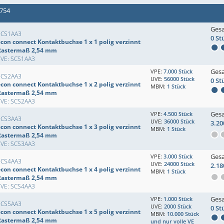
 754
Ges
SCS1AA3
0 St
econ connect Kontaktbuchse 1 x 1 polig verzinnt
Rastermaß 2,54 mm
EVE: SCS1AA3
Ges
VPE:
7.000 Stück
SCS2AA3
UVE:
56000 Stück
0 St
econ connect Kontaktbuchse 1 x 2 polig verzinnt
MBM:
1 Stück
Rastermaß 2,54 mm
EVE: SCS2AA3
Ges
VPE:
4.500 Stück
SCS3AA3
UVE:
36000 Stück
3.20
econ connect Kontaktbuchse 1 x 3 polig verzinnt
MBM:
1 Stück
Rastermaß 2,54 mm
EVE: SCS3AA3
Ges
VPE:
3.000 Stück
SCS4AA3
UVE:
24000 Stück
2.18
econ connect Kontaktbuchse 1 x 4 polig verzinnt
MBM:
1 Stück
Rastermaß 2,54 mm
EVE: SCS4AA3
Ges
VPE:
1.000 Stück
SCS5AA3
UVE:
2000 Stück
0 St
econ connect Kontaktbuchse 1 x 5 polig verzinnt
MBM:
10.000 Stück
Rastermaß 2,54 mm
und nur volle VE