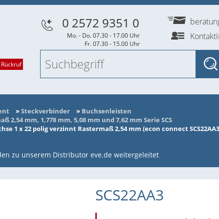
0 2572 9351 0
beratu
Kontakt
Mo. - Do. 07.30 - 17.00 Uhr
Fr. 07.30 - 15.00 Uhr
 Rückruf
ent
»
Steckverbinder
»
Buchsenleisten
ß 2,54 mm, 1,778 mm, 5,08 mm und 7,62 mm Serie SCS
se 1 x 22 polig verzinnt Rastermaß 2,54 mm (econ connect SCS22AA3
en zu unserem Distributor eve.de weitergeleitet
SCS22AA3