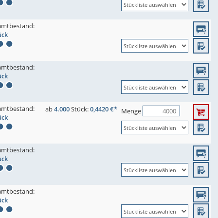
amtbestand:
ück
amtbestand:
ück
amtbestand:
ab
4.000
Stück:
0,4420 €*
Menge
ück
amtbestand:
ück
amtbestand:
ück