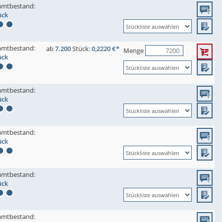
amtbestand:
ück
amtbestand:
ab
7.200
Stück:
0,2220 €*
Menge
ück
amtbestand:
ück
amtbestand:
ück
amtbestand:
ück
amtbestand: