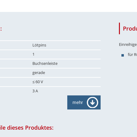
:
Prod
Einreihig
Lötpins
1
für 
Buchsenleiste
gerade
≤ 60 V
3 A
mehr
le dieses Produktes: