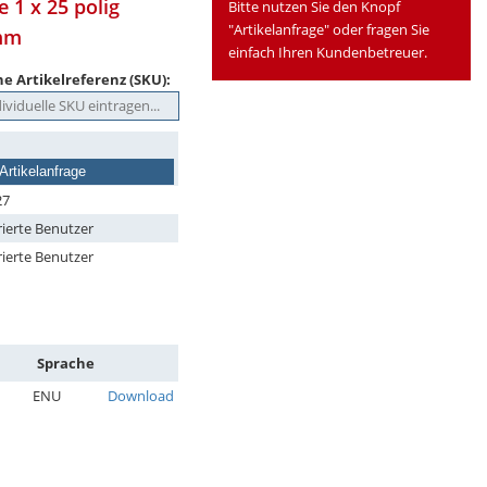
 1 x 25 polig
Bitte nutzen Sie den Knopf
"Artikelanfrage" oder fragen Sie
 mm
einfach Ihren Kundenbetreuer.
e Artikelreferenz (SKU):
Artikelanfrage
27
rierte Benutzer
rierte Benutzer
Sprache
ENU
Download