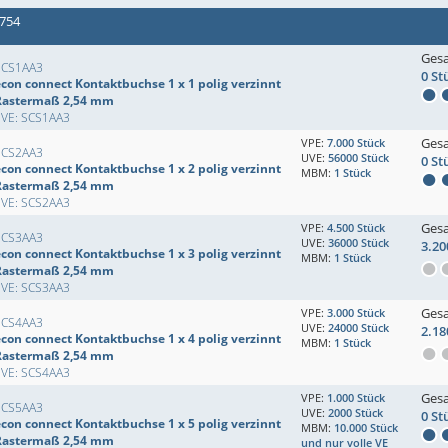
 754
Ges
SCS1AA3
0 St
econ connect Kontaktbuchse 1 x 1 polig verzinnt
Rastermaß 2,54 mm
EVE: SCS1AA3
Ges
VPE:
7.000 Stück
SCS2AA3
UVE:
56000 Stück
0 St
econ connect Kontaktbuchse 1 x 2 polig verzinnt
MBM:
1 Stück
Rastermaß 2,54 mm
EVE: SCS2AA3
Ges
VPE:
4.500 Stück
SCS3AA3
UVE:
36000 Stück
3.20
econ connect Kontaktbuchse 1 x 3 polig verzinnt
MBM:
1 Stück
Rastermaß 2,54 mm
EVE: SCS3AA3
Ges
VPE:
3.000 Stück
SCS4AA3
UVE:
24000 Stück
2.18
econ connect Kontaktbuchse 1 x 4 polig verzinnt
MBM:
1 Stück
Rastermaß 2,54 mm
EVE: SCS4AA3
Ges
VPE:
1.000 Stück
SCS5AA3
UVE:
2000 Stück
0 St
econ connect Kontaktbuchse 1 x 5 polig verzinnt
MBM:
10.000 Stück
Rastermaß 2,54 mm
und nur volle VE