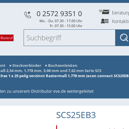
0 2572 9351 0
beratu
Kontakt
Mo. - Do. 07.30 - 17.00 Uhr
Fr. 07.30 - 15.00 Uhr
 Rückruf
ent
»
Steckverbinder
»
Buchsenleisten
ß 2,54 mm, 1,778 mm, 5,08 mm und 7,62 mm Serie SCS
se 1 x 25 polig verzinnt Rastermaß 1,778 mm (econ connect SCS25EB
en zu unserem Distributor eve.de weitergeleitet
SCS25EB3