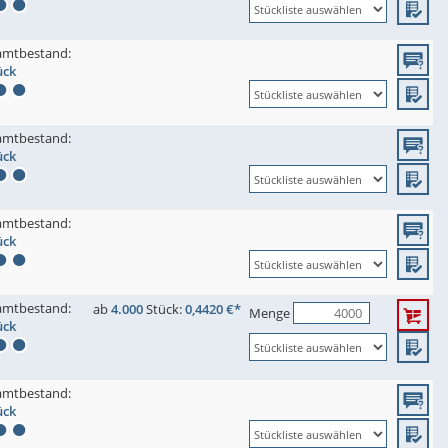
amtbestand:
ück
amtbestand:
ück
amtbestand:
ück
amtbestand:
ab
4.000
Stück:
0,4420 €*
Menge
ück
amtbestand:
ück