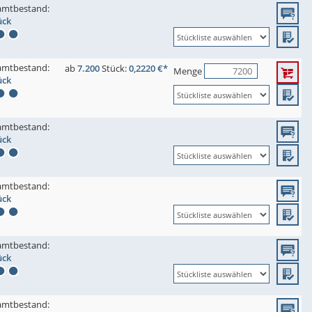
amtbestand:
ück
amtbestand:
ab
7.200
Stück:
0,2220 €*
Menge
ück
amtbestand:
ück
amtbestand:
ück
amtbestand:
ück
amtbestand: