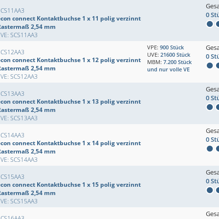
Ges
SCS11AA3
0 St
econ connect Kontaktbuchse 1 x 11 polig verzinnt
Rastermaß 2,54 mm
EVE: SCS11AA3
Ges
VPE:
900 Stück
SCS12AA3
UVE:
21600 Stück
0 St
econ connect Kontaktbuchse 1 x 12 polig verzinnt
MBM:
7.200 Stück
Rastermaß 2,54 mm
und nur volle VE
EVE: SCS12AA3
Ges
SCS13AA3
0 St
econ connect Kontaktbuchse 1 x 13 polig verzinnt
Rastermaß 2,54 mm
EVE: SCS13AA3
Ges
SCS14AA3
0 St
econ connect Kontaktbuchse 1 x 14 polig verzinnt
Rastermaß 2,54 mm
EVE: SCS14AA3
Ges
SCS15AA3
0 St
econ connect Kontaktbuchse 1 x 15 polig verzinnt
Rastermaß 2,54 mm
EVE: SCS15AA3
Ges
SCS16AA3