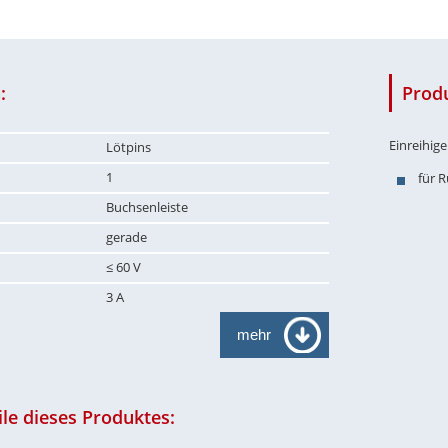
:
Prod
Einreihig
Lötpins
1
für 
Buchsenleiste
gerade
≤ 60 V
3 A
mehr
le dieses Produktes: