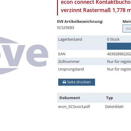
econ connect Kontaktbuchse
verzinnt Rastermaß 1,778
EVE Artikelbezeichnung:
Mein
SCS25EB3
Lagerbestand
0 Stück
EAN
40392890220
Zollnummer
Nur für regist
Ursprungsland
Nur für regist
Seite drucken
Dokument
Typ
econ_SCSxxx3.pdf
Datenblatt