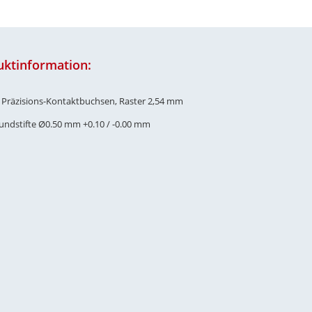
uktinformation:
e Präzisions-Kontaktbuchsen, Raster 2,54 mm
Rundstifte Ø0.50 mm +0.10 / -0.00 mm