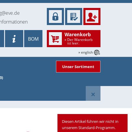
ng@eve.de
informationen
Warenkorb
BOM
» Der Warenkorb
ist leer.
» english
Unser Sortiment
3)
×
Diesen Artikel führen wir nicht in
unserem Standard-Programm.