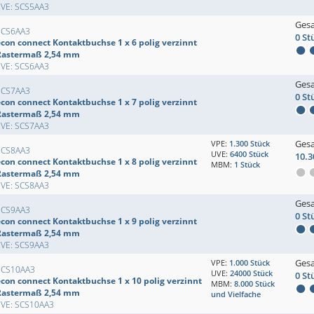
EVE: SCS5AA3
Ges
SCS6AA3
0 St
econ connect Kontaktbuchse 1 x 6 polig verzinnt
Rastermaß 2,54 mm
EVE: SCS6AA3
Ges
SCS7AA3
0 St
econ connect Kontaktbuchse 1 x 7 polig verzinnt
Rastermaß 2,54 mm
EVE: SCS7AA3
Ges
VPE:
1.300 Stück
SCS8AA3
UVE:
6400 Stück
10.3
econ connect Kontaktbuchse 1 x 8 polig verzinnt
MBM:
1 Stück
Rastermaß 2,54 mm
EVE: SCS8AA3
Ges
SCS9AA3
0 St
econ connect Kontaktbuchse 1 x 9 polig verzinnt
Rastermaß 2,54 mm
EVE: SCS9AA3
Ges
VPE:
1.000 Stück
SCS10AA3
UVE:
24000 Stück
0 St
econ connect Kontaktbuchse 1 x 10 polig verzinnt
MBM:
8.000 Stück
Rastermaß 2,54 mm
und Vielfache
EVE: SCS10AA3