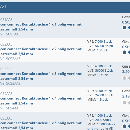
 754
Ges
SCS1AA3
0 St
econ connect Kontaktbuchse 1 x 1 polig verzinnt
Rastermaß 2,54 mm
EVE: SCS1AA3
Ges
VPE:
7.000 Stück
SCS2AA3
UVE:
56000 Stück
0 St
econ connect Kontaktbuchse 1 x 2 polig verzinnt
MBM:
1 Stück
Rastermaß 2,54 mm
EVE: SCS2AA3
Ges
VPE:
4.500 Stück
SCS3AA3
UVE:
36000 Stück
3.20
econ connect Kontaktbuchse 1 x 3 polig verzinnt
MBM:
1 Stück
Rastermaß 2,54 mm
EVE: SCS3AA3
Ges
VPE:
3.000 Stück
SCS4AA3
UVE:
24000 Stück
2.18
econ connect Kontaktbuchse 1 x 4 polig verzinnt
MBM:
1 Stück
Rastermaß 2,54 mm
EVE: SCS4AA3
Ges
VPE:
1.000 Stück
SCS5AA3
UVE:
2000 Stück
0 St
econ connect Kontaktbuchse 1 x 5 polig verzinnt
MBM:
10.000 Stück
Rastermaß 2,54 mm
und nur volle VE