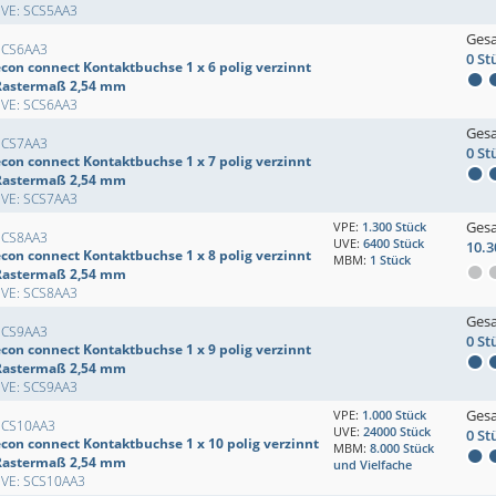
EVE: SCS5AA3
Ges
SCS6AA3
0 St
econ connect Kontaktbuchse 1 x 6 polig verzinnt
Rastermaß 2,54 mm
EVE: SCS6AA3
Ges
SCS7AA3
0 St
econ connect Kontaktbuchse 1 x 7 polig verzinnt
Rastermaß 2,54 mm
EVE: SCS7AA3
Ges
VPE:
1.300 Stück
SCS8AA3
UVE:
6400 Stück
10.3
econ connect Kontaktbuchse 1 x 8 polig verzinnt
MBM:
1 Stück
Rastermaß 2,54 mm
EVE: SCS8AA3
Ges
SCS9AA3
0 St
econ connect Kontaktbuchse 1 x 9 polig verzinnt
Rastermaß 2,54 mm
EVE: SCS9AA3
Ges
VPE:
1.000 Stück
SCS10AA3
UVE:
24000 Stück
0 St
econ connect Kontaktbuchse 1 x 10 polig verzinnt
MBM:
8.000 Stück
Rastermaß 2,54 mm
und Vielfache
EVE: SCS10AA3