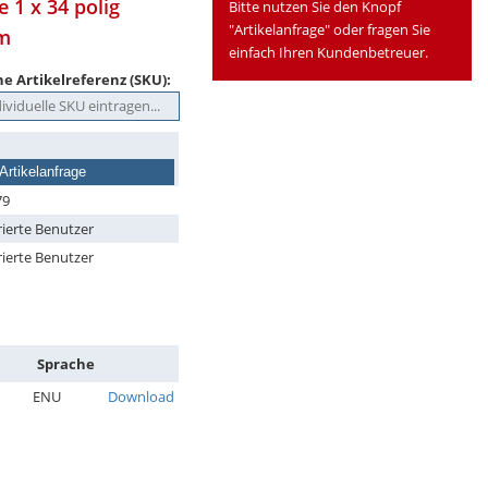
 1 x 34 polig
Bitte nutzen Sie den Knopf
"Artikelanfrage" oder fragen Sie
mm
einfach Ihren Kundenbetreuer.
e Artikelreferenz (SKU):
Artikelanfrage
79
rierte Benutzer
rierte Benutzer
Sprache
ENU
Download