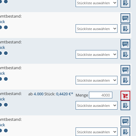
amtbestand:
ück
amtbestand:
ück
amtbestand:
ück
amtbestand:
ab
4.000
Stück:
0,4420 €*
Menge
ück
amtbestand:
ück