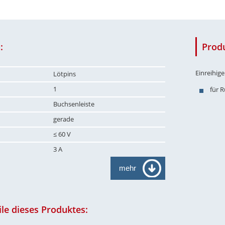
:
Prod
Einreihig
Lötpins
1
für 
Buchsenleiste
gerade
≤ 60 V
3 A
mehr
le dieses Produktes: