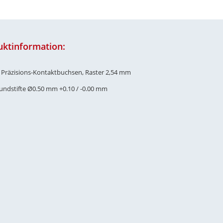
uktinformation:
e Präzisions-Kontaktbuchsen, Raster 2,54 mm
Rundstifte Ø0.50 mm +0.10 / -0.00 mm