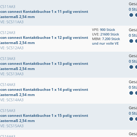
Ges
SCS11AA3
0 St
econ connect Kontaktbuchse 1 x 11 polig verzinnt
Rastermaß 2,54 mm
EVE: SCS11AA3
Ges
VPE:
900 Stück
SCS12AA3
UVE:
21600 Stück
0 St
econ connect Kontaktbuchse 1 x 12 polig verzinnt
MBM:
7.200 Stück
Rastermaß 2,54 mm
und nur volle VE
EVE: SCS12AA3
Ges
SCS13AA3
0 St
econ connect Kontaktbuchse 1 x 13 polig verzinnt
Rastermaß 2,54 mm
EVE: SCS13AA3
Ges
SCS14AA3
0 St
econ connect Kontaktbuchse 1 x 14 polig verzinnt
Rastermaß 2,54 mm
EVE: SCS14AA3
Ges
SCS15AA3
0 St
econ connect Kontaktbuchse 1 x 15 polig verzinnt
Rastermaß 2,54 mm
EVE: SCS15AA3
Ges
SCS16AA3