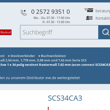
0 2572 9351 0
beratu
Kontakt
Mo. - Do. 07.30 - 17.00 Uhr
Fr. 07.30 - 15.00 Uhr
 Rückruf
ent
»
Steckverbinder
»
Buchsenleisten
ß 2,54 mm, 1,778 mm, 5,08 mm und 7,62 mm Serie SCS
se 1 x 34 polig verzinnt Rastermaß 7,62 mm (econ connect SCS34CA3
en zu unserem Distributor eve.de weitergeleitet
SCS34CA3