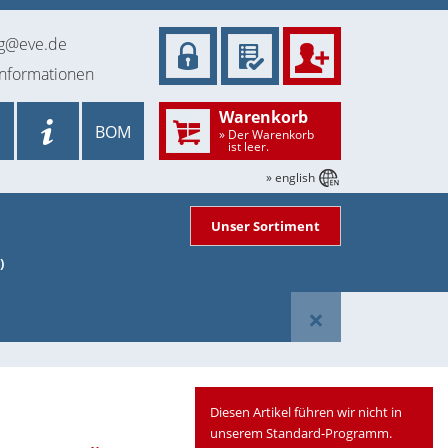
ng@eve.de
informationen
Warenkorb
BOM
» Der Warenkorb
ist leer.
» english
Unser Sortiment
)
×
Diesen Artikel führen wir nicht in
unserem Standard-Programm.