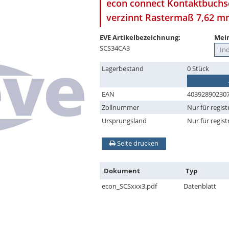
econ connect Kontaktbuchse
verzinnt Rastermaß 7,62 
EVE Artikelbezeichnung:
Mein
SCS34CA3
Lagerbestand
0 Stück
EAN
40392890230
Zollnummer
Nur für regist
Ursprungsland
Nur für regist
Seite drucken
Dokument
Typ
econ_SCSxxx3.pdf
Datenblatt