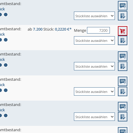
amtbestand:
ück
amtbestand:
ab
7.200
Stück:
0,2220 €*
Menge
ück
amtbestand:
ück
amtbestand:
ück
amtbestand:
ück
amtbestand: