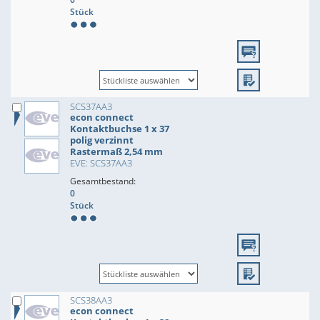
Stück
SCS37AA3
econ connect
Kontaktbuchse 1 x 37
polig verzinnt
Rastermaß 2,54 mm
EVE: SCS37AA3
Gesamtbestand:
0
Stück
SCS38AA3
econ connect