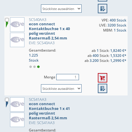
SCS40AA3
VPE:
400 Stück
econ connect
UVE:
3200 Stück
Kontaktbuchse 1 x 40
MBM:
1 Stück
polig verzinnt
Rastermaß 2,54 mm
EVE: SCS40AA3
Gesamtbestand:
ab
1
Stück:
1,8240 €*
1.225
ab
400
Stück:
1,5320 €*
Stück
ab
3.200
Stück:
1,2990 €*
Menge
SCS41AA3
econ connect
Kontaktbuchse 1 x 41
polig verzinnt
Rastermaß 2,54 mm
EVE: SCS41AA3
Gesamtbestand: