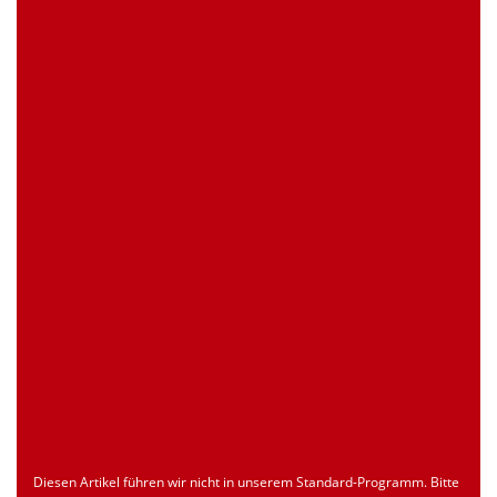
0 Stück
Artikelanfrage
EAN
4039289023147
Zollnummer
Nur für registrierte Benutzer
Ursprungsland
Nur für registrierte Benutzer
Seite drucken
Dokument
Typ
Sprache
econ_SCSxxx3.pdf
Datenblatt
ENU
Download
Diesen Artikel führen wir nicht in unserem Standard-Programm. Bitte