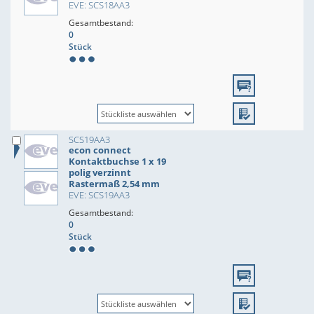
EVE: SCS18AA3
Gesamtbestand:
0
Stück
SCS19AA3
econ connect
Kontaktbuchse 1 x 19
polig verzinnt
Rastermaß 2,54 mm
EVE: SCS19AA3
Gesamtbestand:
0
Stück