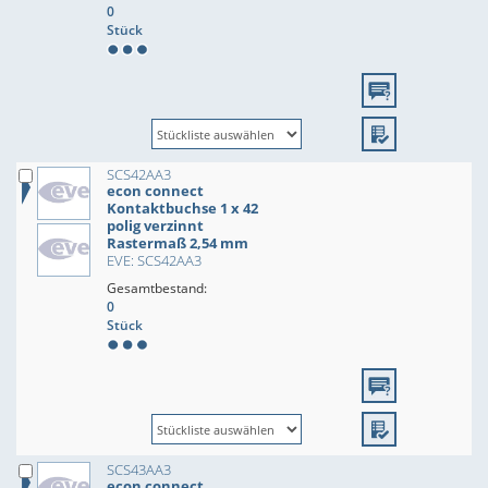
0
Stück
SCS42AA3
econ connect
Kontaktbuchse 1 x 42
polig verzinnt
Rastermaß 2,54 mm
EVE: SCS42AA3
Gesamtbestand:
0
Stück
SCS43AA3
econ connect