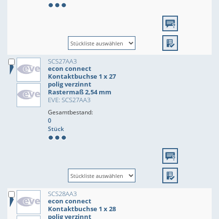
SCS27AA3
econ connect
Kontaktbuchse 1 x 27
polig verzinnt
Rastermaß 2,54 mm
EVE: SCS27AA3
Gesamtbestand:
0
Stück
SCS28AA3
econ connect
Kontaktbuchse 1 x 28
polig verzinnt