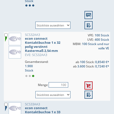
Stück
SCS32AA3
VPE:
100 Stück
econ connect
UVE:
400 Stück
Kontaktbuchse 1 x 32
MBM:
100 Stück und nur
polig verzinnt
volle VE
Rastermaß 2,54 mm
EVE: SCS32AA3
Gesamtbestand:
ab
100
Stück:
0,8540 €*
1.900
ab
3.600
Stück:
0,7240 €*
Stück
Menge
SCS33AA3
econ connect
Kontaktbuchse 1 x 33