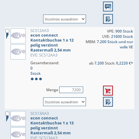
SCS12AA3
VPE:
900 Stück
econ connect
UVE:
21600 Stück
Kontaktbuchse 1 x 12
MBM:
7.200 Stück und nur
polig verzinnt
volle VE
Rastermaß 2,54 mm
EVE: SCS12AA3
Gesamtbestand:
ab
7.200
Stück:
0,2220 €*
0
Stück
Menge
SCS13AA3
econ connect
Kontaktbuchse 1 x 13
polig verzinnt
Rastermaß 2,54 mm
EVE: SCS13AA3