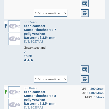
SCS7AA3
econ connect
Kontaktbuchse 1 x 7
polig verzinnt
Rastermaß 2,54 mm
EVE: SCS7AA3
Gesamtbestand:
0
Stück
SCS8AA3
VPE:
1.300 Stück
econ connect
UVE:
6400 Stück
Kontaktbuchse 1 x 8
MBM:
1 Stück
polig verzinnt
Rastermaß 2,54 mm
EVE: SCS8AA3