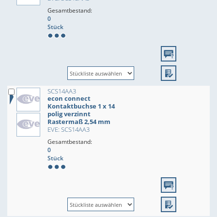
Gesamtbestand:
0
Stück
SCS14AA3
econ connect
Kontaktbuchse 1 x 14
polig verzinnt
Rastermaß 2,54 mm
EVE: SCS14AA3
Gesamtbestand:
0
Stück