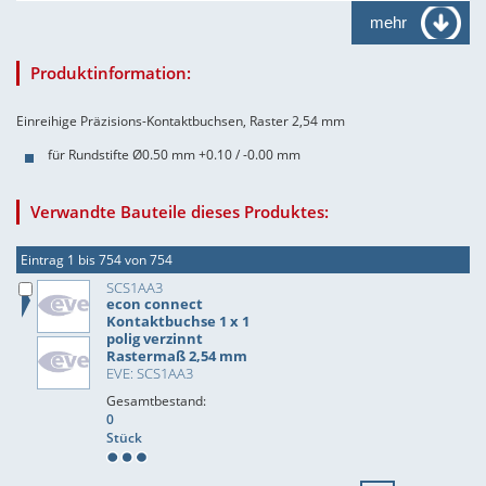
mehr
Produktinformation:
Einreihige Präzisions-Kontaktbuchsen, Raster 2,54 mm
für Rundstifte Ø0.50 mm +0.10 / -0.00 mm
Verwandte Bauteile dieses Produktes:
Eintrag 1 bis 754 von 754
SCS1AA3
econ connect
Kontaktbuchse 1 x 1
polig verzinnt
Rastermaß 2,54 mm
EVE: SCS1AA3
Gesamtbestand:
0
Stück