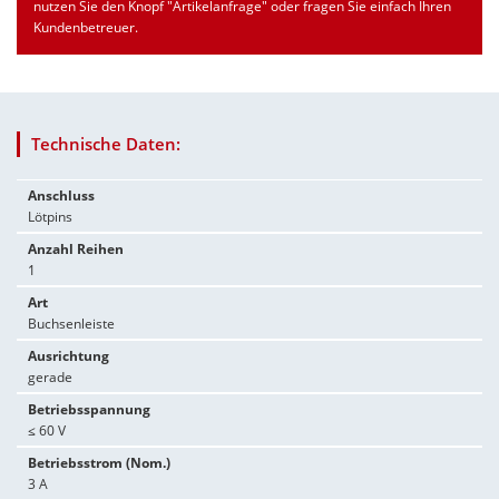
nutzen Sie den Knopf "Artikelanfrage" oder fragen Sie einfach Ihren
Kundenbetreuer.
Technische Daten:
Anschluss
Lötpins
Anzahl Reihen
1
Art
Buchsenleiste
Ausrichtung
gerade
Betriebsspannung
≤ 60 V
Betriebsstrom (Nom.)
3 A