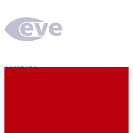
SCS35AB3
econ connect Kontaktbuchse 1 x 35 polig verzinnt
Rastermaß 2,54 mm
EVE Artikelbezeichnung:
SCS35AB3
Meine Artikelreferenz (SKU):
Lagerbestand