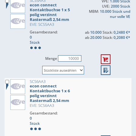
SCS5AA3
VPE:
1.000 Stück
econ connect
UVE:
2000 Stück
Kontaktbuchse 1 x 5
MBM:
10.000 Stück und
polig verzinnt
nur volle VE
Rastermaß 2,54 mm
EVE: SCS5AA3
Gesamtbestand:
ab
10.000
Stück:
0,2480 €*
0
ab
20.000
Stück:
0,2080 €*
Stück
Menge
SCS6AA3
econ connect
Kontaktbuchse 1 x 6
polig verzinnt
Rastermaß 2,54 mm
EVE: SCS6AA3
Gesamtbestand:
0
Stück