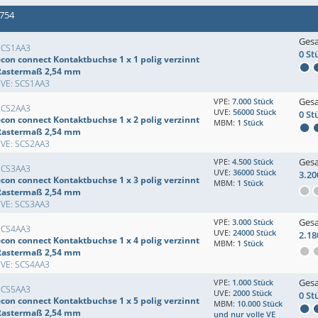
 754
Ges
SCS1AA3
0 St
econ connect Kontaktbuchse 1 x 1 polig verzinnt
Rastermaß 2,54 mm
EVE: SCS1AA3
Ges
VPE:
7.000 Stück
SCS2AA3
UVE:
56000 Stück
0 St
econ connect Kontaktbuchse 1 x 2 polig verzinnt
MBM:
1 Stück
Rastermaß 2,54 mm
EVE: SCS2AA3
Ges
VPE:
4.500 Stück
SCS3AA3
UVE:
36000 Stück
3.20
econ connect Kontaktbuchse 1 x 3 polig verzinnt
MBM:
1 Stück
Rastermaß 2,54 mm
EVE: SCS3AA3
Ges
VPE:
3.000 Stück
SCS4AA3
UVE:
24000 Stück
2.18
econ connect Kontaktbuchse 1 x 4 polig verzinnt
MBM:
1 Stück
Rastermaß 2,54 mm
EVE: SCS4AA3
Ges
VPE:
1.000 Stück
SCS5AA3
UVE:
2000 Stück
0 St
econ connect Kontaktbuchse 1 x 5 polig verzinnt
MBM:
10.000 Stück
Rastermaß 2,54 mm
und nur volle VE