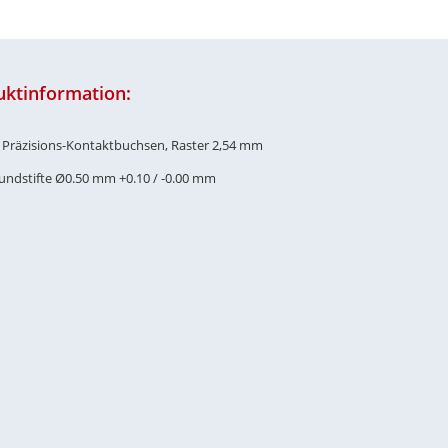
uktinformation:
e Präzisions-Kontaktbuchsen, Raster 2,54 mm
Rundstifte Ø0.50 mm +0.10 / -0.00 mm