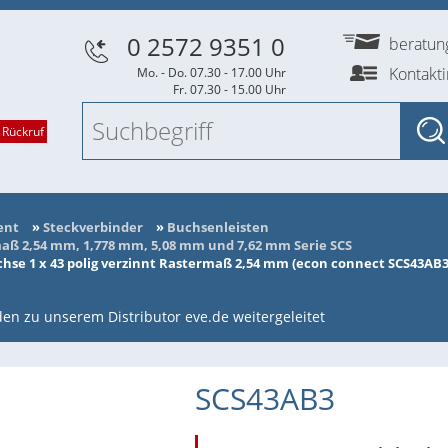
0 2572 9351 0
beratu
Kontakt
Mo. - Do. 07.30 - 17.00 Uhr
Fr. 07.30 - 15.00 Uhr
 Rückruf
ent
»
Steckverbinder
»
Buchsenleisten
ß 2,54 mm, 1,778 mm, 5,08 mm und 7,62 mm Serie SCS
se 1 x 43 polig verzinnt Rastermaß 2,54 mm (econ connect SCS43AB3
en zu unserem Distributor eve.de weitergeleitet
SCS43AB3