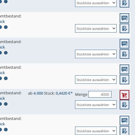
amtbestand:
ück
amtbestand:
ück
amtbestand:
ück
amtbestand:
ab
4.000
Stück:
0,4420 €*
Menge
ück
amtbestand:
ück