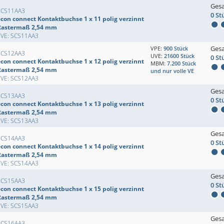
Ges
SCS11AA3
0 St
econ connect Kontaktbuchse 1 x 11 polig verzinnt
Rastermaß 2,54 mm
EVE: SCS11AA3
Ges
VPE:
900 Stück
SCS12AA3
UVE:
21600 Stück
0 St
econ connect Kontaktbuchse 1 x 12 polig verzinnt
MBM:
7.200 Stück
Rastermaß 2,54 mm
und nur volle VE
EVE: SCS12AA3
Ges
SCS13AA3
0 St
econ connect Kontaktbuchse 1 x 13 polig verzinnt
Rastermaß 2,54 mm
EVE: SCS13AA3
Ges
SCS14AA3
0 St
econ connect Kontaktbuchse 1 x 14 polig verzinnt
Rastermaß 2,54 mm
EVE: SCS14AA3
Ges
SCS15AA3
0 St
econ connect Kontaktbuchse 1 x 15 polig verzinnt
Rastermaß 2,54 mm
EVE: SCS15AA3
Ges
SCS16AA3