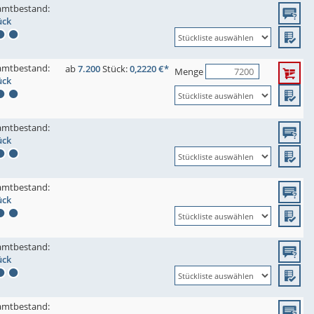
amtbestand:
ück
amtbestand:
ab
7.200
Stück:
0,2220 €*
Menge
ück
amtbestand:
ück
amtbestand:
ück
amtbestand:
ück
amtbestand: