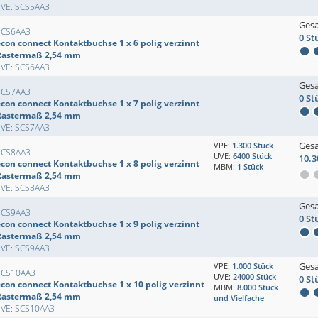
EVE: SCS5AA3
Ges
SCS6AA3
0 St
econ connect Kontaktbuchse 1 x 6 polig verzinnt
Rastermaß 2,54 mm
EVE: SCS6AA3
Ges
SCS7AA3
0 St
econ connect Kontaktbuchse 1 x 7 polig verzinnt
Rastermaß 2,54 mm
EVE: SCS7AA3
Ges
VPE:
1.300 Stück
SCS8AA3
UVE:
6400 Stück
10.3
econ connect Kontaktbuchse 1 x 8 polig verzinnt
MBM:
1 Stück
Rastermaß 2,54 mm
EVE: SCS8AA3
Ges
SCS9AA3
0 St
econ connect Kontaktbuchse 1 x 9 polig verzinnt
Rastermaß 2,54 mm
EVE: SCS9AA3
Ges
VPE:
1.000 Stück
SCS10AA3
UVE:
24000 Stück
0 St
econ connect Kontaktbuchse 1 x 10 polig verzinnt
MBM:
8.000 Stück
Rastermaß 2,54 mm
und Vielfache
EVE: SCS10AA3