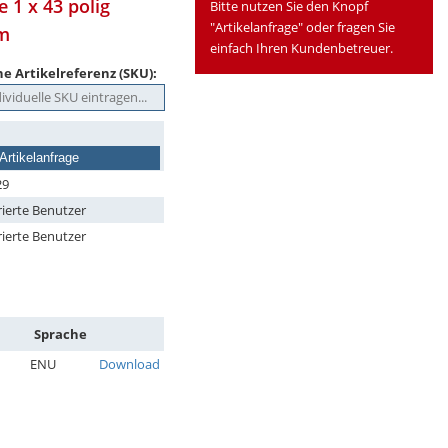
 1 x 43 polig
Bitte nutzen Sie den Knopf
"Artikelanfrage" oder fragen Sie
mm
einfach Ihren Kundenbetreuer.
e Artikelreferenz (SKU):
Artikelanfrage
29
rierte Benutzer
rierte Benutzer
Sprache
ENU
Download