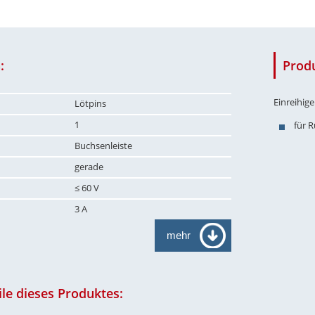
:
Prod
Einreihig
Lötpins
1
für 
Buchsenleiste
gerade
≤ 60 V
3 A
mehr
le dieses Produktes: