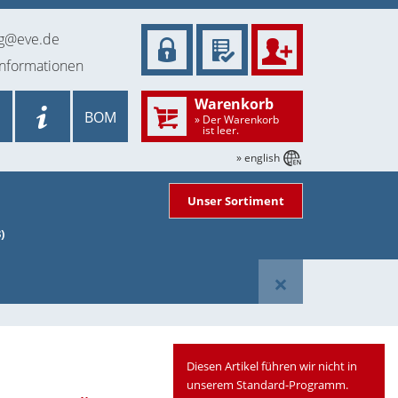
ng@eve.de
informationen
Warenkorb
BOM
» Der Warenkorb
ist leer.
» english
Unser Sortiment
)
×
Diesen Artikel führen wir nicht in
unserem Standard-Programm.