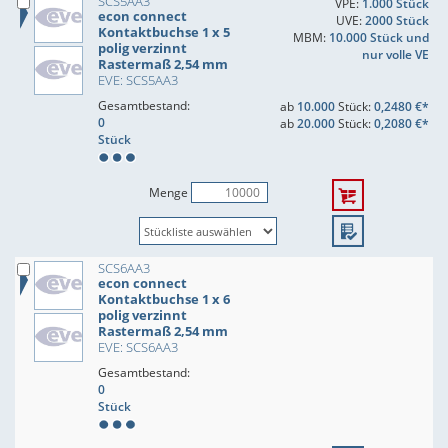
SCS5AA3
VPE:
1.000 Stück
econ connect
UVE:
2000 Stück
Kontaktbuchse 1 x 5
MBM:
10.000 Stück und
polig verzinnt
nur volle VE
Rastermaß 2,54 mm
EVE: SCS5AA3
Gesamtbestand:
ab
10.000
Stück:
0,2480 €*
0
ab
20.000
Stück:
0,2080 €*
Stück
Menge
SCS6AA3
econ connect
Kontaktbuchse 1 x 6
polig verzinnt
Rastermaß 2,54 mm
EVE: SCS6AA3
Gesamtbestand:
0
Stück