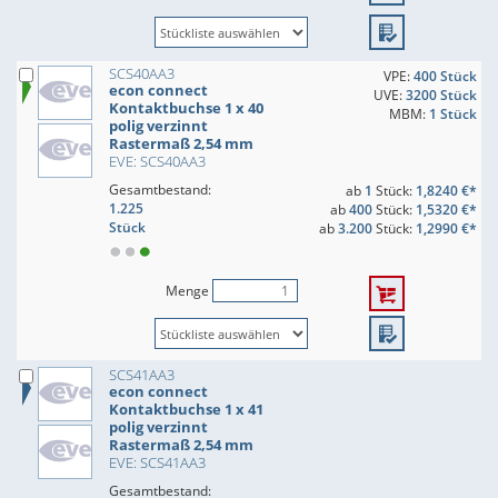
SCS40AA3
VPE:
400 Stück
econ connect
UVE:
3200 Stück
Kontaktbuchse 1 x 40
MBM:
1 Stück
polig verzinnt
Rastermaß 2,54 mm
EVE: SCS40AA3
Gesamtbestand:
ab
1
Stück:
1,8240 €*
1.225
ab
400
Stück:
1,5320 €*
Stück
ab
3.200
Stück:
1,2990 €*
Menge
SCS41AA3
econ connect
Kontaktbuchse 1 x 41
polig verzinnt
Rastermaß 2,54 mm
EVE: SCS41AA3
Gesamtbestand: