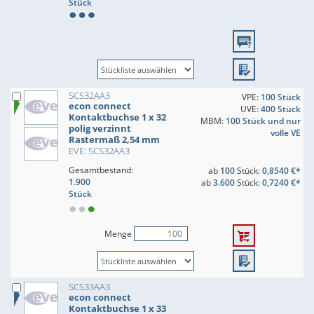
Stück
SCS32AA3
VPE:
100 Stück
econ connect
UVE:
400 Stück
Kontaktbuchse 1 x 32
MBM:
100 Stück und nur
polig verzinnt
volle VE
Rastermaß 2,54 mm
EVE: SCS32AA3
Gesamtbestand:
ab
100
Stück:
0,8540 €*
1.900
ab
3.600
Stück:
0,7240 €*
Stück
Menge
SCS33AA3
econ connect
Kontaktbuchse 1 x 33