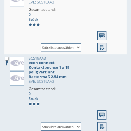
EVE: SCS18AA3
Gesamtbestand:
0
Stück
SCS19AA3
econ connect
Kontaktbuchse 1 x 19
polig verzinnt
Rastermaß 2,54 mm
EVE: SCS19AA3
Gesamtbestand:
0
Stück