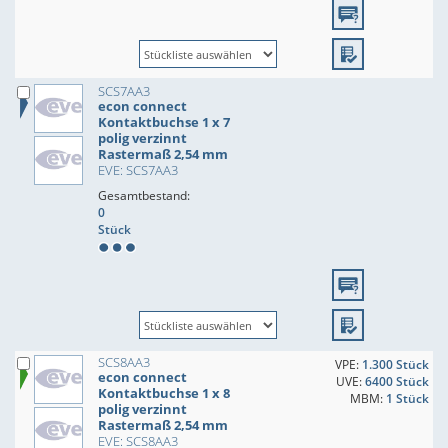
SCS7AA3
econ connect
Kontaktbuchse 1 x 7
polig verzinnt
Rastermaß 2,54 mm
EVE: SCS7AA3
Gesamtbestand:
0
Stück
SCS8AA3
VPE:
1.300 Stück
econ connect
UVE:
6400 Stück
Kontaktbuchse 1 x 8
MBM:
1 Stück
polig verzinnt
Rastermaß 2,54 mm
EVE: SCS8AA3