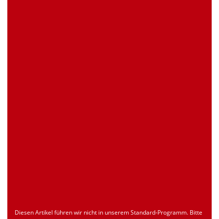
0 Stück
Artikelanfrage
EAN
4039289024243
Zollnummer
Nur für registrierte Benutzer
Ursprungsland
Nur für registrierte Benutzer
Seite drucken
Dokument
Typ
Sprache
econ_SCSxxx3.pdf
Datenblatt
ENU
Download
Diesen Artikel führen wir nicht in unserem Standard-Programm. Bitte