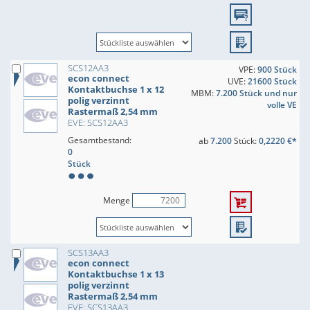
SCS12AA3
VPE:
900 Stück
econ connect
UVE:
21600 Stück
Kontaktbuchse 1 x 12
MBM:
7.200 Stück und nur
polig verzinnt
volle VE
Rastermaß 2,54 mm
EVE: SCS12AA3
Gesamtbestand:
ab
7.200
Stück:
0,2220 €*
0
Stück
Menge
SCS13AA3
econ connect
Kontaktbuchse 1 x 13
polig verzinnt
Rastermaß 2,54 mm
EVE: SCS13AA3