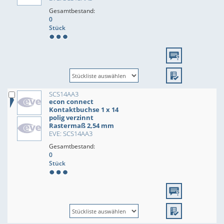
Gesamtbestand:
0
Stück
SCS14AA3
econ connect
Kontaktbuchse 1 x 14
polig verzinnt
Rastermaß 2,54 mm
EVE: SCS14AA3
Gesamtbestand:
0
Stück