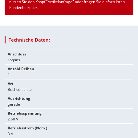
nutzen Sie den Knopf "Artikelanfrage" oder fragen Sie einfach Ihren
Kundenbetreuer.
Technische Daten:
Anschluss
Lötpins
Anzahl Reihen
1
Art
Buchsenleiste
Ausrichtung
gerade
Betriebsspannung
≤ 60 V
Betriebsstrom (Nom.)
3 A