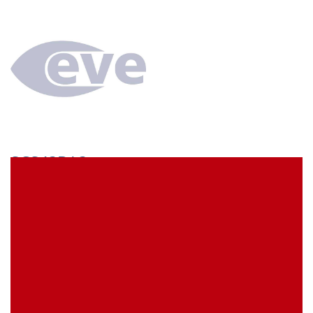
SCS43BA3
econ connect Kontaktbuchse 1 x 43 polig verzinnt
Rastermaß 5,08 mm
EVE Artikelbezeichnung:
SCS43BA3
Meine Artikelreferenz (SKU):
Lagerbestand