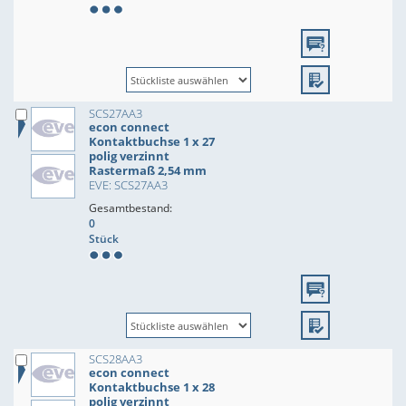
SCS27AA3
econ connect
Kontaktbuchse 1 x 27
polig verzinnt
Rastermaß 2,54 mm
EVE: SCS27AA3
Gesamtbestand:
0
Stück
SCS28AA3
econ connect
Kontaktbuchse 1 x 28
polig verzinnt