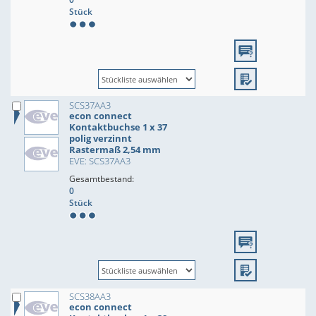
Stück
SCS37AA3
econ connect
Kontaktbuchse 1 x 37
polig verzinnt
Rastermaß 2,54 mm
EVE: SCS37AA3
Gesamtbestand:
0
Stück
SCS38AA3
econ connect