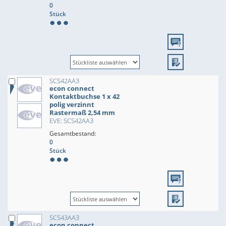
0
Stück
SCS42AA3
econ connect
Kontaktbuchse 1 x 42
polig verzinnt
Rastermaß 2,54 mm
EVE: SCS42AA3
Gesamtbestand:
0
Stück
SCS43AA3
econ connect