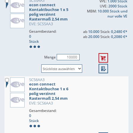
SCS5AA3
VPE:
1.000 Stück
econ connect
UVE:
2000 Stück
Kontaktbuchse 1 x 5
MBM:
10.000 Stück und
polig verzinnt
nur volle VE
Rastermaß 2,54 mm
EVE: SCS5AA3
Gesamtbestand:
ab
10.000
Stück:
0,2480 €*
0
ab
20.000
Stück:
0,2080 €*
Stück
Menge
SCS6AA3
econ connect
Kontaktbuchse 1 x 6
polig verzinnt
Rastermaß 2,54 mm
EVE: SCS6AA3
Gesamtbestand:
0
Stück