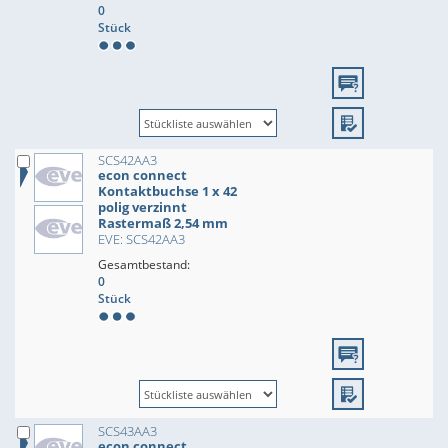
0
Stück
SCS42AA3
econ connect
Kontaktbuchse 1 x 42
polig verzinnt
Rastermaß 2,54 mm
EVE: SCS42AA3
Gesamtbestand:
0
Stück
SCS43AA3
econ connect