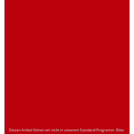
0 Stück
Artikelanfrage
EAN
4039289024250
Zollnummer
Nur für registrierte Benutzer
Ursprungsland
Nur für registrierte Benutzer
Seite drucken
Dokument
Typ
Sprache
econ_SCSxxx3.pdf
Datenblatt
ENU
Download
Diesen Artikel führen wir nicht in unserem Standard-Programm. Bitte