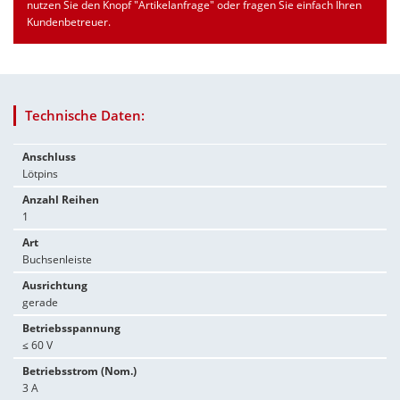
nutzen Sie den Knopf "Artikelanfrage" oder fragen Sie einfach Ihren
Kundenbetreuer.
Technische Daten:
Anschluss
Lötpins
Anzahl Reihen
1
Art
Buchsenleiste
Ausrichtung
gerade
Betriebsspannung
≤ 60 V
Betriebsstrom (Nom.)
3 A