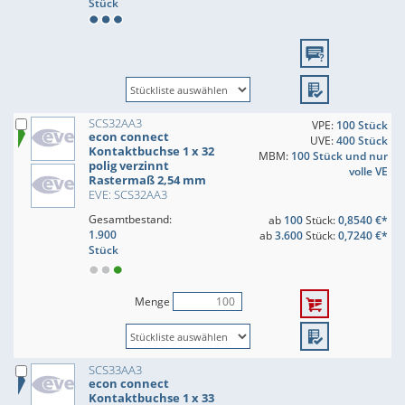
Stück
SCS32AA3
VPE:
100 Stück
econ connect
UVE:
400 Stück
Kontaktbuchse 1 x 32
MBM:
100 Stück und nur
polig verzinnt
volle VE
Rastermaß 2,54 mm
EVE: SCS32AA3
Gesamtbestand:
ab
100
Stück:
0,8540 €*
1.900
ab
3.600
Stück:
0,7240 €*
Stück
Menge
SCS33AA3
econ connect
Kontaktbuchse 1 x 33