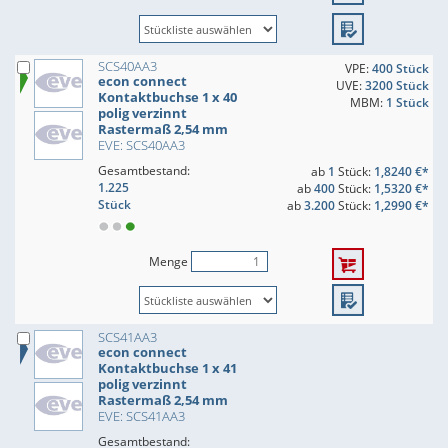
SCS40AA3
VPE:
400 Stück
econ connect
UVE:
3200 Stück
Kontaktbuchse 1 x 40
MBM:
1 Stück
polig verzinnt
Rastermaß 2,54 mm
EVE: SCS40AA3
Gesamtbestand:
ab
1
Stück:
1,8240 €*
1.225
ab
400
Stück:
1,5320 €*
Stück
ab
3.200
Stück:
1,2990 €*
Menge
SCS41AA3
econ connect
Kontaktbuchse 1 x 41
polig verzinnt
Rastermaß 2,54 mm
EVE: SCS41AA3
Gesamtbestand: