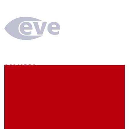
SCS43BB3
econ connect Kontaktbuchse 1 x 43 polig verzinnt
Rastermaß 5,08 mm
EVE Artikelbezeichnung:
SCS43BB3
Meine Artikelreferenz (SKU):
Lagerbestand