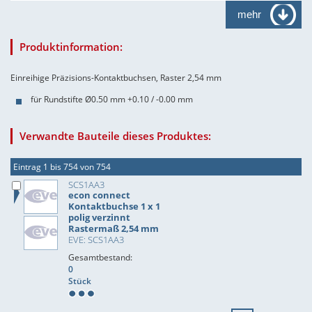
mehr
Produktinformation:
Einreihige Präzisions-Kontaktbuchsen, Raster 2,54 mm
für Rundstifte Ø0.50 mm +0.10 / -0.00 mm
Verwandte Bauteile dieses Produktes:
Eintrag 1 bis 754 von 754
SCS1AA3
econ connect
Kontaktbuchse 1 x 1
polig verzinnt
Rastermaß 2,54 mm
EVE: SCS1AA3
Gesamtbestand:
0
Stück