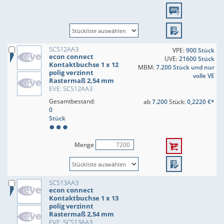
SCS12AA3
VPE:
900 Stück
econ connect
UVE:
21600 Stück
Kontaktbuchse 1 x 12
MBM:
7.200 Stück und nur
polig verzinnt
volle VE
Rastermaß 2,54 mm
EVE: SCS12AA3
Gesamtbestand:
ab
7.200
Stück:
0,2220 €*
0
Stück
Menge
SCS13AA3
econ connect
Kontaktbuchse 1 x 13
polig verzinnt
Rastermaß 2,54 mm
EVE: SCS13AA3