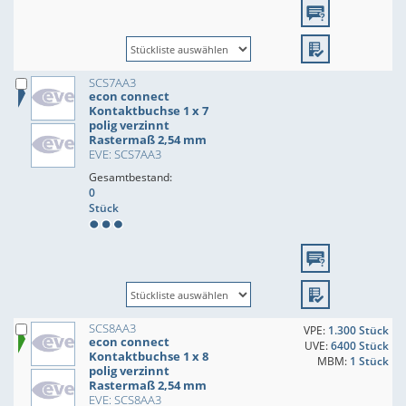
SCS7AA3
econ connect
Kontaktbuchse 1 x 7
polig verzinnt
Rastermaß 2,54 mm
EVE: SCS7AA3
Gesamtbestand:
0
Stück
SCS8AA3
VPE:
1.300 Stück
econ connect
UVE:
6400 Stück
Kontaktbuchse 1 x 8
MBM:
1 Stück
polig verzinnt
Rastermaß 2,54 mm
EVE: SCS8AA3