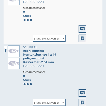
EVE: SCS18AA3
Gesamtbestand:
0
Stück
SCS19AA3
econ connect
Kontaktbuchse 1 x 19
polig verzinnt
Rastermaß 2,54 mm
EVE: SCS19AA3
Gesamtbestand:
0
Stück