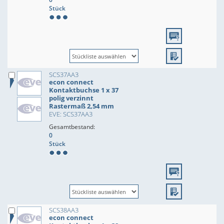
Stück
SCS37AA3
econ connect
Kontaktbuchse 1 x 37
polig verzinnt
Rastermaß 2,54 mm
EVE: SCS37AA3
Gesamtbestand:
0
Stück
SCS38AA3
econ connect