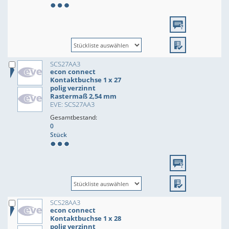
SCS27AA3
econ connect
Kontaktbuchse 1 x 27
polig verzinnt
Rastermaß 2,54 mm
EVE: SCS27AA3
Gesamtbestand:
0
Stück
SCS28AA3
econ connect
Kontaktbuchse 1 x 28
polig verzinnt