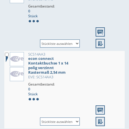
Gesamtbestand:
0
Stück
SCS14AA3
econ connect
Kontaktbuchse 1 x 14
polig verzinnt
Rastermaß 2,54 mm
EVE: SCS14AA3
Gesamtbestand:
0
Stück