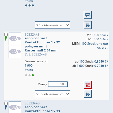
Stück
SCS32AA3
VPE:
100 Stück
econ connect
UVE:
400 Stück
Kontaktbuchse 1 x 32
MBM:
100 Stück und nur
polig verzinnt
volle VE
Rastermaß 2,54 mm
EVE: SCS32AA3
Gesamtbestand:
ab
100
Stück:
0,8540 €*
1.900
ab
3.600
Stück:
0,7240 €*
Stück
Menge
SCS33AA3
econ connect
Kontaktbuchse 1 x 33