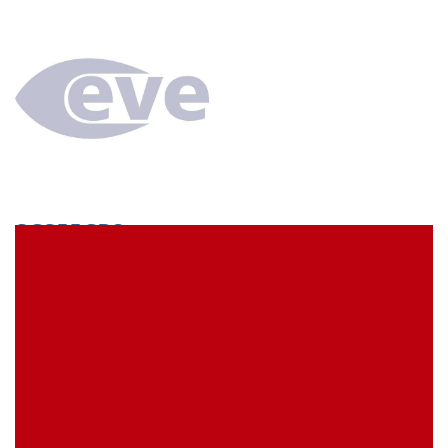
SCS55CB3
econ connect Kontaktbuchse 1 x 55 polig verzinnt
Rastermaß 7,62 mm
EVE Artikelbezeichnung:
SCS55CB3
Meine Artikelreferenz (SKU):
Lagerbestand