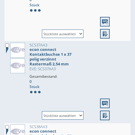
Stück
SCS37AA3
econ connect
Kontaktbuchse 1 x 37
polig verzinnt
Rastermaß 2,54 mm
EVE: SCS37AA3
Gesamtbestand:
0
Stück
SCS38AA3
econ connect