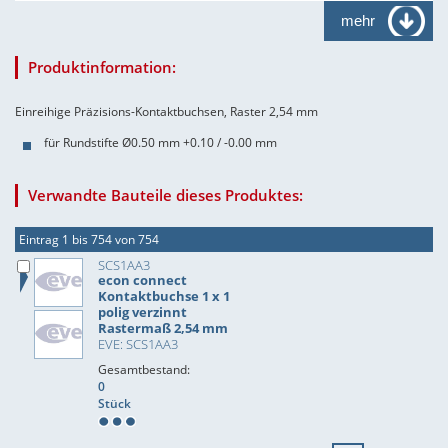
mehr
Produktinformation:
Einreihige Präzisions-Kontaktbuchsen, Raster 2,54 mm
für Rundstifte Ø0.50 mm +0.10 / -0.00 mm
Verwandte Bauteile dieses Produktes:
Eintrag 1 bis 754 von 754
SCS1AA3
econ connect
Kontaktbuchse 1 x 1
polig verzinnt
Rastermaß 2,54 mm
EVE: SCS1AA3
Gesamtbestand:
0
Stück