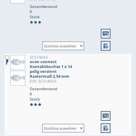
Gesamtbestand:
0
Stück
SCS14AA3
econ connect
Kontaktbuchse 1 x 14
polig verzinnt
Rastermaß 2,54 mm
EVE: SCS14AA3
Gesamtbestand:
0
Stück