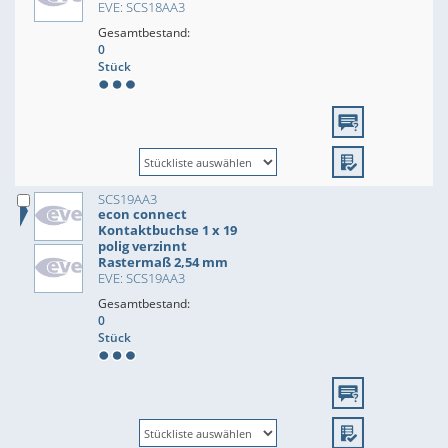
EVE: SCS18AA3
Gesamtbestand:
0
Stück
SCS19AA3
econ connect
Kontaktbuchse 1 x 19
polig verzinnt
Rastermaß 2,54 mm
EVE: SCS19AA3
Gesamtbestand:
0
Stück