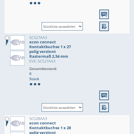
SCS27AA3
econ connect
Kontaktbuchse 1 x 27
polig verzinnt
Rastermaß 2,54 mm
EVE: SCS27AA3
Gesamtbestand:
0
Stück
SCS28AA3
econ connect
Kontaktbuchse 1 x 28
polig verzinnt