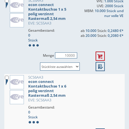
SCS5AA3
VPE:
1.000 Stück
econ connect
UVE:
2000 Stück
Kontaktbuchse 1 x 5
MBM:
10.000 Stück und
polig verzinnt
nur volle VE
Rastermaß 2,54 mm
EVE: SCS5AA3
Gesamtbestand:
ab
10.000
Stück:
0,2480 €*
0
ab
20.000
Stück:
0,2080 €*
Stück
Menge
SCS6AA3
econ connect
Kontaktbuchse 1 x 6
polig verzinnt
Rastermaß 2,54 mm
EVE: SCS6AA3
Gesamtbestand:
0
Stück