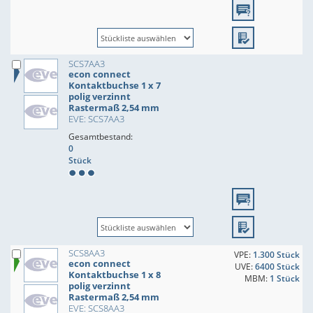
SCS7AA3
econ connect
Kontaktbuchse 1 x 7
polig verzinnt
Rastermaß 2,54 mm
EVE: SCS7AA3
Gesamtbestand:
0
Stück
SCS8AA3
VPE:
1.300 Stück
econ connect
UVE:
6400 Stück
Kontaktbuchse 1 x 8
MBM:
1 Stück
polig verzinnt
Rastermaß 2,54 mm
EVE: SCS8AA3