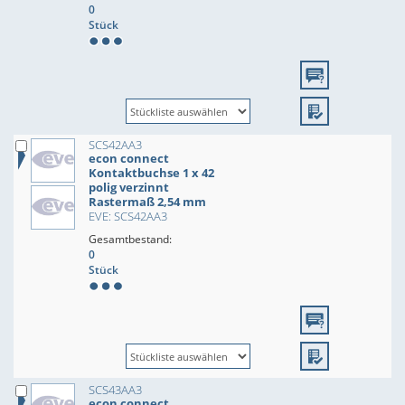
0
Stück
SCS42AA3
econ connect
Kontaktbuchse 1 x 42
polig verzinnt
Rastermaß 2,54 mm
EVE: SCS42AA3
Gesamtbestand:
0
Stück
SCS43AA3
econ connect