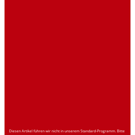
0 Stück
Artikelanfrage
EAN
4039289025844
Zollnummer
Nur für registrierte Benutzer
Ursprungsland
Nur für registrierte Benutzer
Seite drucken
Dokument
Typ
Sprache
econ_SCSxxx3.pdf
Datenblatt
ENU
Download
Diesen Artikel führen wir nicht in unserem Standard-Programm. Bitte