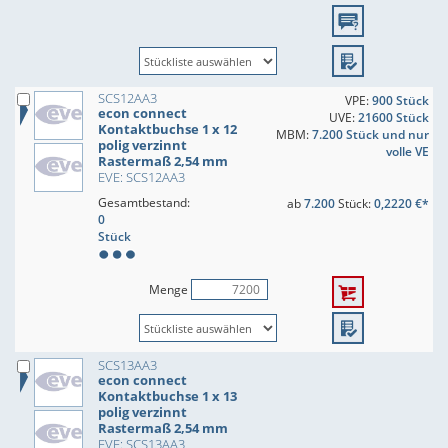
SCS12AA3
VPE:
900 Stück
econ connect
UVE:
21600 Stück
Kontaktbuchse 1 x 12
MBM:
7.200 Stück und nur
polig verzinnt
volle VE
Rastermaß 2,54 mm
EVE: SCS12AA3
Gesamtbestand:
ab
7.200
Stück:
0,2220 €*
0
Stück
Menge
SCS13AA3
econ connect
Kontaktbuchse 1 x 13
polig verzinnt
Rastermaß 2,54 mm
EVE: SCS13AA3