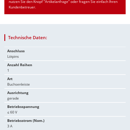
nutzen Sie den Knopf "Artikelanfrage" oder fragen Sie einfach Ihren
Kundenbetreuer.
Technische Daten:
Anschluss
Lötpins
Anzahl Reihen
1
Art
Buchsenleiste
Ausrichtung
gerade
Betriebsspannung
≤ 60 V
Betriebsstrom (Nom.)
3 A