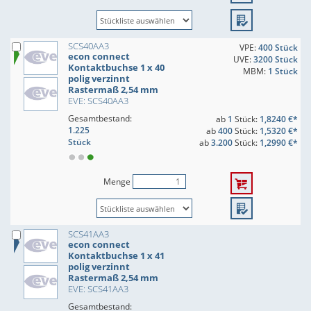
SCS40AA3
VPE:
400 Stück
econ connect
UVE:
3200 Stück
Kontaktbuchse 1 x 40
MBM:
1 Stück
polig verzinnt
Rastermaß 2,54 mm
EVE: SCS40AA3
Gesamtbestand:
ab
1
Stück:
1,8240 €*
1.225
ab
400
Stück:
1,5320 €*
Stück
ab
3.200
Stück:
1,2990 €*
Menge
SCS41AA3
econ connect
Kontaktbuchse 1 x 41
polig verzinnt
Rastermaß 2,54 mm
EVE: SCS41AA3
Gesamtbestand: