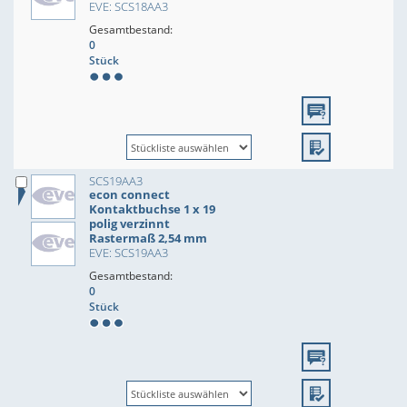
EVE: SCS18AA3
Gesamtbestand:
0
Stück
SCS19AA3
econ connect
Kontaktbuchse 1 x 19
polig verzinnt
Rastermaß 2,54 mm
EVE: SCS19AA3
Gesamtbestand:
0
Stück