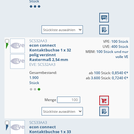
Stück
SCS32AA3
VPE:
100 Stück
econ connect
UVE:
400 Stück
Kontaktbuchse 1 x 32
MBM:
100 Stück und nur
polig verzinnt
volle VE
Rastermaß 2,54 mm
EVE: SCS32AA3
Gesamtbestand:
ab
100
Stück:
0,8540 €*
1.900
ab
3.600
Stück:
0,7240 €*
Stück
Menge
SCS33AA3
econ connect
Kontaktbuchse 1 x 33