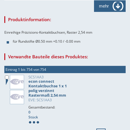
mehr
Produktinformation:
Einreihige Präzisions-Kontaktbuchsen, Raster 2,54 mm
für Rundstifte Ø0.50 mm +0.10 / -0.00 mm
Verwandte Bauteile dieses Produktes:
Eintrag 1 bis 754 von 754
SCS1AA3
econ connect
Kontaktbuchse 1 x 1
polig verzinnt
Rastermaß 2,54 mm
EVE: SCS1AA3
Gesamtbestand:
0
Stück