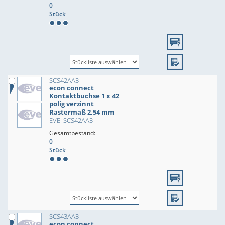
0
Stück
SCS42AA3
econ connect
Kontaktbuchse 1 x 42
polig verzinnt
Rastermaß 2,54 mm
EVE: SCS42AA3
Gesamtbestand:
0
Stück
SCS43AA3
econ connect