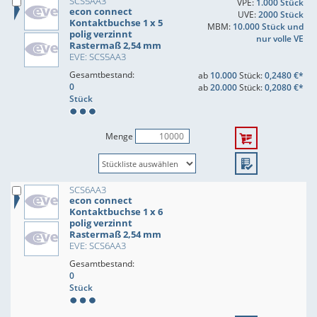
SCS5AA3
VPE:
1.000 Stück
econ connect
UVE:
2000 Stück
Kontaktbuchse 1 x 5
MBM:
10.000 Stück und
polig verzinnt
nur volle VE
Rastermaß 2,54 mm
EVE: SCS5AA3
Gesamtbestand:
ab
10.000
Stück:
0,2480 €*
0
ab
20.000
Stück:
0,2080 €*
Stück
Menge
SCS6AA3
econ connect
Kontaktbuchse 1 x 6
polig verzinnt
Rastermaß 2,54 mm
EVE: SCS6AA3
Gesamtbestand:
0
Stück