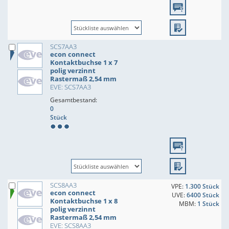
SCS7AA3
econ connect
Kontaktbuchse 1 x 7
polig verzinnt
Rastermaß 2,54 mm
EVE: SCS7AA3
Gesamtbestand:
0
Stück
SCS8AA3
VPE:
1.300 Stück
econ connect
UVE:
6400 Stück
Kontaktbuchse 1 x 8
MBM:
1 Stück
polig verzinnt
Rastermaß 2,54 mm
EVE: SCS8AA3