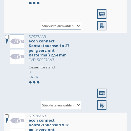
SCS27AA3
econ connect
Kontaktbuchse 1 x 27
polig verzinnt
Rastermaß 2,54 mm
EVE: SCS27AA3
Gesamtbestand:
0
Stück
SCS28AA3
econ connect
Kontaktbuchse 1 x 28
polig verzinnt