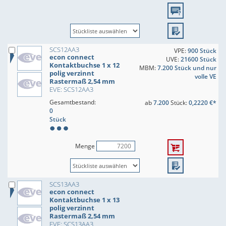
SCS12AA3
VPE:
900 Stück
econ connect
UVE:
21600 Stück
Kontaktbuchse 1 x 12
MBM:
7.200 Stück und nur
polig verzinnt
volle VE
Rastermaß 2,54 mm
EVE: SCS12AA3
Gesamtbestand:
ab
7.200
Stück:
0,2220 €*
0
Stück
Menge
SCS13AA3
econ connect
Kontaktbuchse 1 x 13
polig verzinnt
Rastermaß 2,54 mm
EVE: SCS13AA3