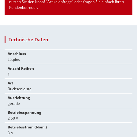
nutzen Sie den Knopf "Artikelanfrage" oder fragen Sie einfach Ihren
Kundenbetreuer.
Technische Daten:
Anschluss
Lötpins
Anzahl Reihen
1
Art
Buchsenleiste
Ausrichtung
gerade
Betriebsspannung
≤ 60 V
Betriebsstrom (Nom.)
3 A