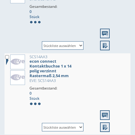
Gesamtbestand:
0
Stück
SCS14AA3
econ connect
Kontaktbuchse 1 x 14
polig verzinnt
Rastermaß 2,54 mm
EVE: SCS14AA3
Gesamtbestand:
0
Stück