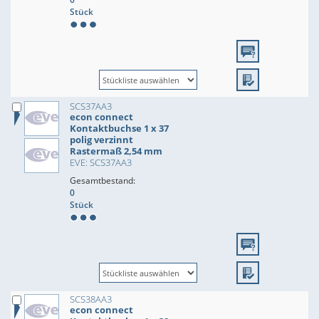
Stück
SCS37AA3
econ connect
Kontaktbuchse 1 x 37
polig verzinnt
Rastermaß 2,54 mm
EVE: SCS37AA3
Gesamtbestand:
0
Stück
SCS38AA3
econ connect