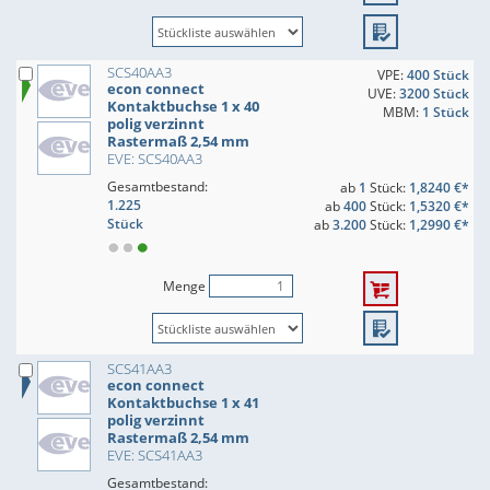
SCS40AA3
VPE:
400 Stück
econ connect
UVE:
3200 Stück
Kontaktbuchse 1 x 40
MBM:
1 Stück
polig verzinnt
Rastermaß 2,54 mm
EVE: SCS40AA3
Gesamtbestand:
ab
1
Stück:
1,8240 €*
1.225
ab
400
Stück:
1,5320 €*
Stück
ab
3.200
Stück:
1,2990 €*
Menge
SCS41AA3
econ connect
Kontaktbuchse 1 x 41
polig verzinnt
Rastermaß 2,54 mm
EVE: SCS41AA3
Gesamtbestand: