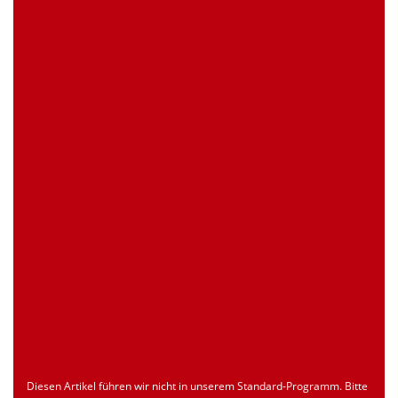
0 Stück
Artikelanfrage
EAN
4039289026131
Zollnummer
Nur für registrierte Benutzer
Ursprungsland
Nur für registrierte Benutzer
Seite drucken
Dokument
Typ
Sprache
econ_SCSxxx3.pdf
Datenblatt
ENU
Download
Diesen Artikel führen wir nicht in unserem Standard-Programm. Bitte