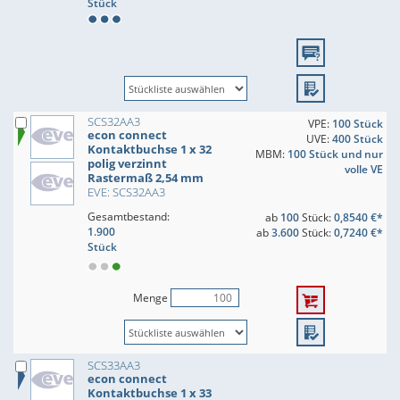
Stück
SCS32AA3
VPE:
100 Stück
econ connect
UVE:
400 Stück
Kontaktbuchse 1 x 32
MBM:
100 Stück und nur
polig verzinnt
volle VE
Rastermaß 2,54 mm
EVE: SCS32AA3
Gesamtbestand:
ab
100
Stück:
0,8540 €*
1.900
ab
3.600
Stück:
0,7240 €*
Stück
Menge
SCS33AA3
econ connect
Kontaktbuchse 1 x 33