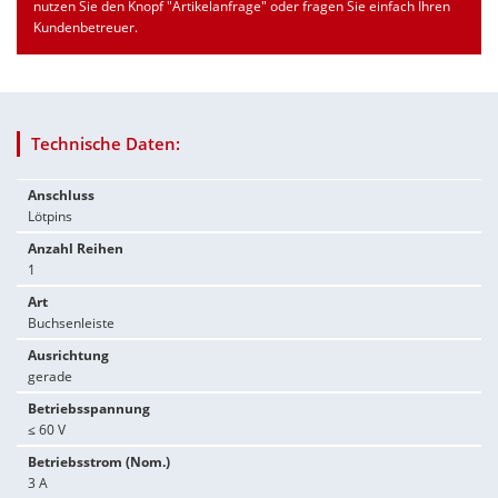
nutzen Sie den Knopf "Artikelanfrage" oder fragen Sie einfach Ihren
Kundenbetreuer.
Technische Daten:
Anschluss
Lötpins
Anzahl Reihen
1
Art
Buchsenleiste
Ausrichtung
gerade
Betriebsspannung
≤ 60 V
Betriebsstrom (Nom.)
3 A