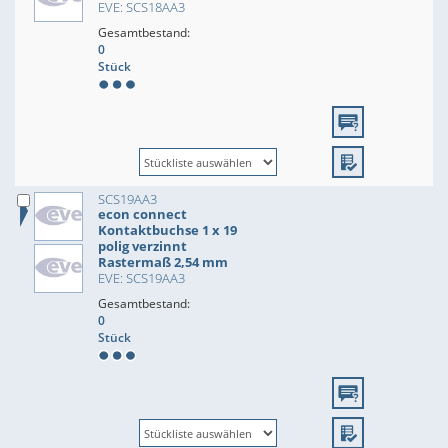
EVE: SCS18AA3
Gesamtbestand:
0
Stück
SCS19AA3
econ connect
Kontaktbuchse 1 x 19
polig verzinnt
Rastermaß 2,54 mm
EVE: SCS19AA3
Gesamtbestand:
0
Stück