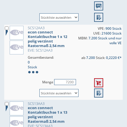
SCS12AA3
VPE:
900 Stück
econ connect
UVE:
21600 Stück
Kontaktbuchse 1 x 12
MBM:
7.200 Stück und nur
polig verzinnt
volle VE
Rastermaß 2,54 mm
EVE: SCS12AA3
Gesamtbestand:
ab
7.200
Stück:
0,2220 €*
0
Stück
Menge
SCS13AA3
econ connect
Kontaktbuchse 1 x 13
polig verzinnt
Rastermaß 2,54 mm
EVE: SCS13AA3