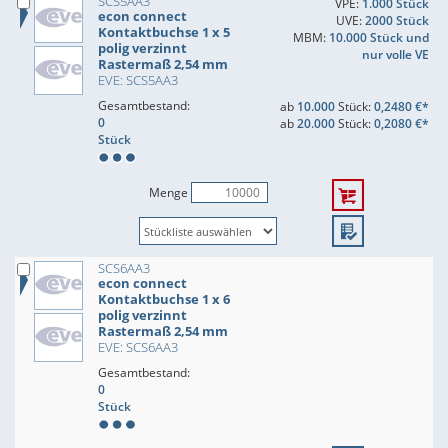
SCS5AA3
VPE:
1.000 Stück
econ connect
UVE:
2000 Stück
Kontaktbuchse 1 x 5
MBM:
10.000 Stück und
polig verzinnt
nur volle VE
Rastermaß 2,54 mm
EVE: SCS5AA3
Gesamtbestand:
ab
10.000
Stück:
0,2480 €*
0
ab
20.000
Stück:
0,2080 €*
Stück
Menge
SCS6AA3
econ connect
Kontaktbuchse 1 x 6
polig verzinnt
Rastermaß 2,54 mm
EVE: SCS6AA3
Gesamtbestand:
0
Stück