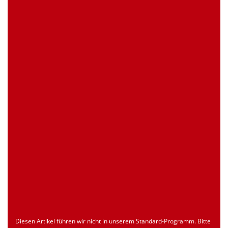
0 Stück
Artikelanfrage
EAN
4039289026278
Zollnummer
Nur für registrierte Benutzer
Ursprungsland
Nur für registrierte Benutzer
Seite drucken
Dokument
Typ
Sprache
econ_SCSxxx3.pdf
Datenblatt
ENU
Download
Diesen Artikel führen wir nicht in unserem Standard-Programm. Bitte