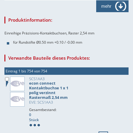
mehr
Produktinformation:
Einreihige Präzisions-Kontaktbuchsen, Raster 2,54 mm
für Rundstifte Ø0.50 mm +0.10 / -0.00 mm
Verwandte Bauteile dieses Produktes:
Eintrag 1 bis 754 von 754
SCS1AA3
econ connect
Kontaktbuchse 1 x 1
polig verzinnt
Rastermaß 2,54 mm
EVE: SCS1AA3
Gesamtbestand:
0
Stück