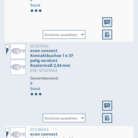
Stück
SCS37AA3
econ connect
Kontaktbuchse 1 x 37
polig verzinnt
Rastermaß 2,54 mm
EVE: SCS37AA3
Gesamtbestand:
0
Stück
SCS38AA3
econ connect