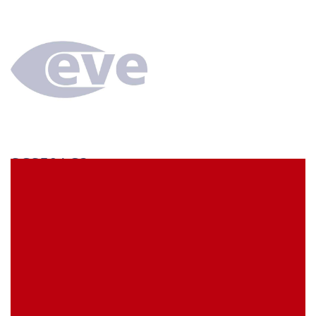
SCS59AC3
econ connect Kontaktbuchse 1 x 59 polig verzinnt
Rastermaß 2,54 mm
EVE Artikelbezeichnung:
SCS59AC3
Meine Artikelreferenz (SKU):
Lagerbestand