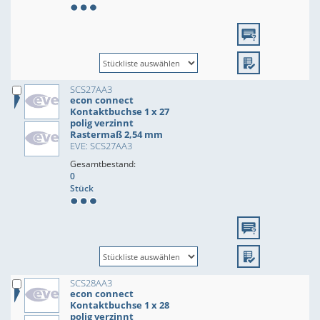
SCS27AA3
econ connect
Kontaktbuchse 1 x 27
polig verzinnt
Rastermaß 2,54 mm
EVE: SCS27AA3
Gesamtbestand:
0
Stück
SCS28AA3
econ connect
Kontaktbuchse 1 x 28
polig verzinnt