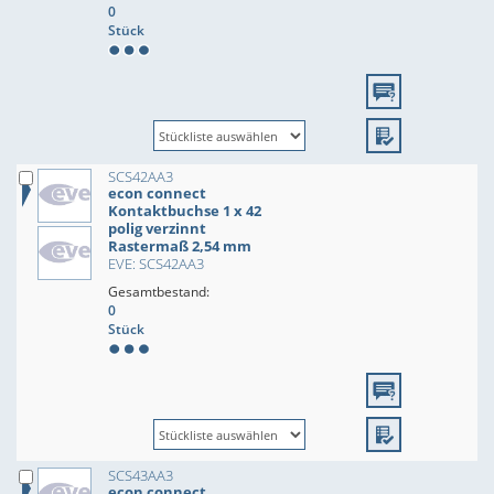
0
Stück
SCS42AA3
econ connect
Kontaktbuchse 1 x 42
polig verzinnt
Rastermaß 2,54 mm
EVE: SCS42AA3
Gesamtbestand:
0
Stück
SCS43AA3
econ connect