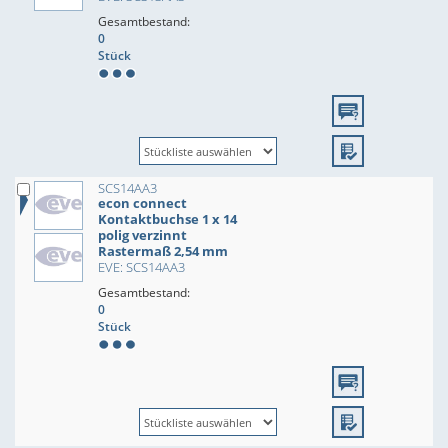
Gesamtbestand:
0
Stück
SCS14AA3
econ connect
Kontaktbuchse 1 x 14
polig verzinnt
Rastermaß 2,54 mm
EVE: SCS14AA3
Gesamtbestand:
0
Stück