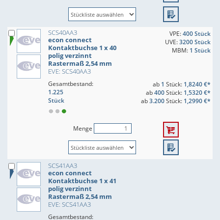
SCS40AA3
VPE:
400 Stück
econ connect
UVE:
3200 Stück
Kontaktbuchse 1 x 40
MBM:
1 Stück
polig verzinnt
Rastermaß 2,54 mm
EVE: SCS40AA3
Gesamtbestand:
ab
1
Stück:
1,8240 €*
1.225
ab
400
Stück:
1,5320 €*
Stück
ab
3.200
Stück:
1,2990 €*
Menge
SCS41AA3
econ connect
Kontaktbuchse 1 x 41
polig verzinnt
Rastermaß 2,54 mm
EVE: SCS41AA3
Gesamtbestand: