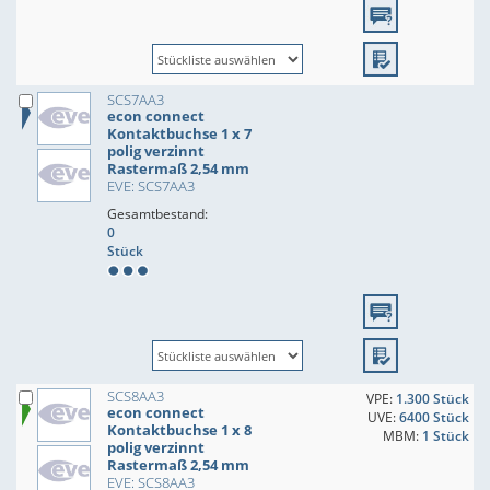
SCS7AA3
econ connect
Kontaktbuchse 1 x 7
polig verzinnt
Rastermaß 2,54 mm
EVE: SCS7AA3
Gesamtbestand:
0
Stück
SCS8AA3
VPE:
1.300 Stück
econ connect
UVE:
6400 Stück
Kontaktbuchse 1 x 8
MBM:
1 Stück
polig verzinnt
Rastermaß 2,54 mm
EVE: SCS8AA3