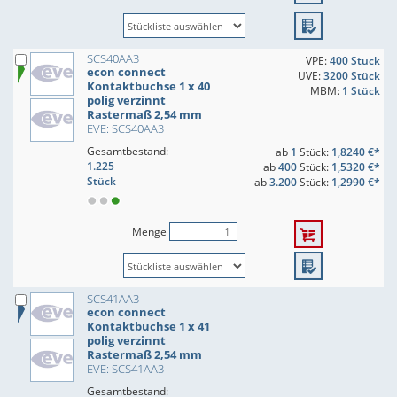
SCS40AA3
VPE:
400 Stück
econ connect
UVE:
3200 Stück
Kontaktbuchse 1 x 40
MBM:
1 Stück
polig verzinnt
Rastermaß 2,54 mm
EVE: SCS40AA3
Gesamtbestand:
ab
1
Stück:
1,8240 €*
1.225
ab
400
Stück:
1,5320 €*
Stück
ab
3.200
Stück:
1,2990 €*
Menge
SCS41AA3
econ connect
Kontaktbuchse 1 x 41
polig verzinnt
Rastermaß 2,54 mm
EVE: SCS41AA3
Gesamtbestand: