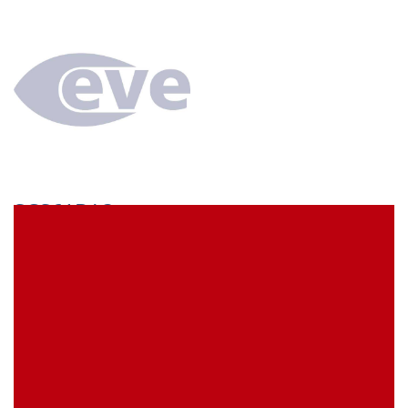
SCS61BA3
econ connect Kontaktbuchse 1 x 61 polig verzinnt
Rastermaß 5,08 mm
EVE Artikelbezeichnung:
SCS61BA3
Meine Artikelreferenz (SKU):
Lagerbestand