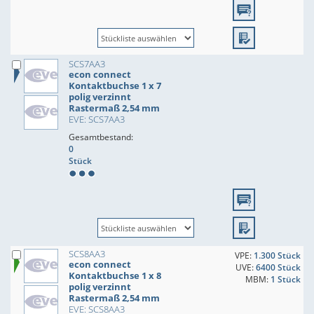
SCS7AA3
econ connect
Kontaktbuchse 1 x 7
polig verzinnt
Rastermaß 2,54 mm
EVE: SCS7AA3
Gesamtbestand:
0
Stück
SCS8AA3
VPE:
1.300 Stück
econ connect
UVE:
6400 Stück
Kontaktbuchse 1 x 8
MBM:
1 Stück
polig verzinnt
Rastermaß 2,54 mm
EVE: SCS8AA3