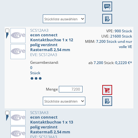
SCS12AA3
VPE:
900 Stück
econ connect
UVE:
21600 Stück
Kontaktbuchse 1 x 12
MBM:
7.200 Stück und nur
polig verzinnt
volle VE
Rastermaß 2,54 mm
EVE: SCS12AA3
Gesamtbestand:
ab
7.200
Stück:
0,2220 €*
0
Stück
Menge
SCS13AA3
econ connect
Kontaktbuchse 1 x 13
polig verzinnt
Rastermaß 2,54 mm
EVE: SCS13AA3