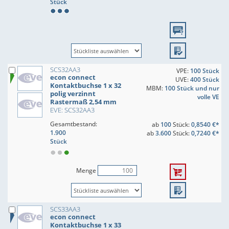
Stück
SCS32AA3
VPE:
100 Stück
econ connect
UVE:
400 Stück
Kontaktbuchse 1 x 32
MBM:
100 Stück und nur
polig verzinnt
volle VE
Rastermaß 2,54 mm
EVE: SCS32AA3
Gesamtbestand:
ab
100
Stück:
0,8540 €*
1.900
ab
3.600
Stück:
0,7240 €*
Stück
Menge
SCS33AA3
econ connect
Kontaktbuchse 1 x 33