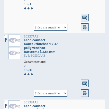
Stück
SCS37AA3
econ connect
Kontaktbuchse 1 x 37
polig verzinnt
Rastermaß 2,54 mm
EVE: SCS37AA3
Gesamtbestand:
0
Stück
SCS38AA3
econ connect