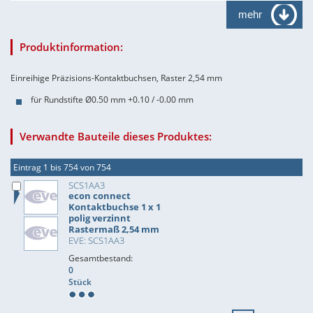
mehr
Produktinformation:
Einreihige Präzisions-Kontaktbuchsen, Raster 2,54 mm
für Rundstifte Ø0.50 mm +0.10 / -0.00 mm
Verwandte Bauteile dieses Produktes:
Eintrag 1 bis 754 von 754
SCS1AA3
econ connect
Kontaktbuchse 1 x 1
polig verzinnt
Rastermaß 2,54 mm
EVE: SCS1AA3
Gesamtbestand:
0
Stück