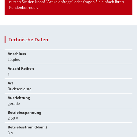
nutzen Sie den Knopf "Artikelanfrage" oder fragen Sie einfach Ihren
Kundenbetreuer.
Technische Daten:
Anschluss
Lötpins
Anzahl Reihen
1
Art
Buchsenleiste
Ausrichtung
gerade
Betriebsspannung
≤ 60 V
Betriebsstrom (Nom.)
3 A