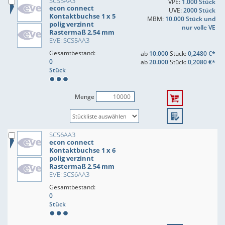
SCS5AA3
VPE:
1.000 Stück
econ connect
UVE:
2000 Stück
Kontaktbuchse 1 x 5
MBM:
10.000 Stück und
polig verzinnt
nur volle VE
Rastermaß 2,54 mm
EVE: SCS5AA3
Gesamtbestand:
ab
10.000
Stück:
0,2480 €*
0
ab
20.000
Stück:
0,2080 €*
Stück
Menge
SCS6AA3
econ connect
Kontaktbuchse 1 x 6
polig verzinnt
Rastermaß 2,54 mm
EVE: SCS6AA3
Gesamtbestand:
0
Stück