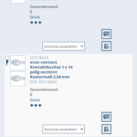
Gesamtbestand:
0
Stück
SCS14AA3
econ connect
Kontaktbuchse 1 x 14
polig verzinnt
Rastermaß 2,54 mm
EVE: SCS14AA3
Gesamtbestand:
0
Stück