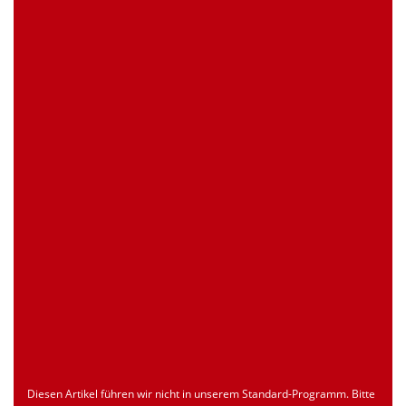
0 Stück
Artikelanfrage
EAN
4039289026643
Zollnummer
Nur für registrierte Benutzer
Ursprungsland
Nur für registrierte Benutzer
Seite drucken
Dokument
Typ
Sprache
econ_SCSxxx3.pdf
Datenblatt
ENU
Download
Diesen Artikel führen wir nicht in unserem Standard-Programm. Bitte