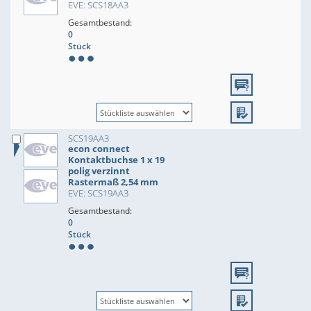
EVE: SCS18AA3
Gesamtbestand:
0
Stück
SCS19AA3
econ connect
Kontaktbuchse 1 x 19
polig verzinnt
Rastermaß 2,54 mm
EVE: SCS19AA3
Gesamtbestand:
0
Stück