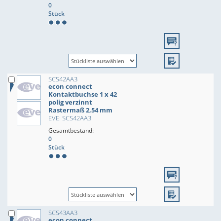
0
Stück
SCS42AA3
econ connect
Kontaktbuchse 1 x 42
polig verzinnt
Rastermaß 2,54 mm
EVE: SCS42AA3
Gesamtbestand:
0
Stück
SCS43AA3
econ connect