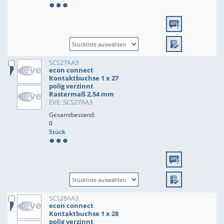
SCS27AA3
econ connect
Kontaktbuchse 1 x 27
polig verzinnt
Rastermaß 2,54 mm
EVE: SCS27AA3
Gesamtbestand:
0
Stück
SCS28AA3
econ connect
Kontaktbuchse 1 x 28
polig verzinnt