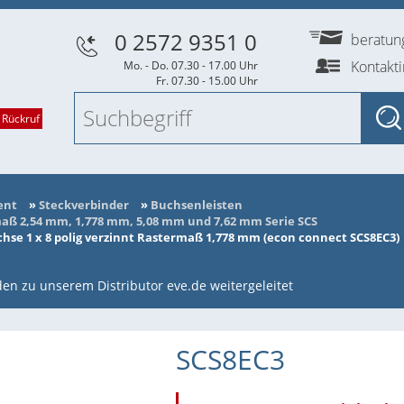
0 2572 9351 0
beratu
Kontakt
Mo. - Do. 07.30 - 17.00 Uhr
Fr. 07.30 - 15.00 Uhr
 Rückruf
ent
»
Steckverbinder
»
Buchsenleisten
ß 2,54 mm, 1,778 mm, 5,08 mm und 7,62 mm Serie SCS
se 1 x 8 polig verzinnt Rastermaß 1,778 mm (econ connect SCS8EC3)
en zu unserem Distributor eve.de weitergeleitet
SCS8EC3