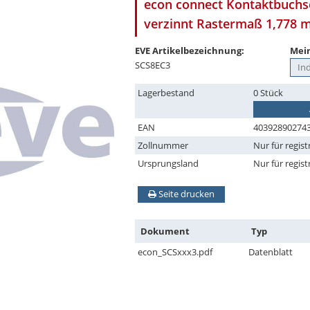
econ connect Kontaktbuchse
verzinnt Rastermaß 1,778
EVE Artikelbezeichnung:
Mein
SCS8EC3
Lagerbestand
0 Stück
EAN
40392890274
Zollnummer
Nur für regist
Ursprungsland
Nur für regist
Seite drucken
Dokument
Typ
econ_SCSxxx3.pdf
Datenblatt