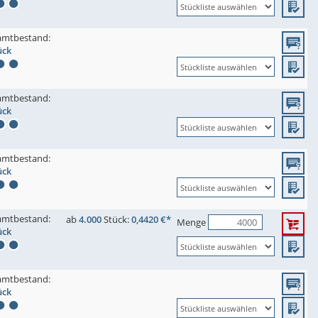
amtbestand:
ück
amtbestand:
ück
amtbestand:
ück
amtbestand:
ab
4.000
Stück:
0,4420 €*
Menge
ück
amtbestand:
ück