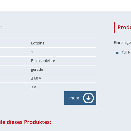
:
Prod
Einreihig
Lötpins
1
für 
Buchsenleiste
gerade
≤ 60 V
3 A
mehr
le dieses Produktes: