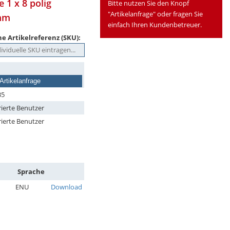
 1 x 8 polig
Bitte nutzen Sie den Knopf
"Artikelanfrage" oder fragen Sie
 mm
einfach Ihren Kundenbetreuer.
e Artikelreferenz (SKU):
Artikelanfrage
35
rierte Benutzer
rierte Benutzer
Sprache
ENU
Download