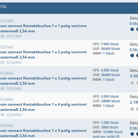
 754
Ges
SCS1AA3
0 St
econ connect Kontaktbuchse 1 x 1 polig verzinnt
Rastermaß 2,54 mm
EVE: SCS1AA3
Ges
VPE:
7.000 Stück
SCS2AA3
UVE:
56000 Stück
0 St
econ connect Kontaktbuchse 1 x 2 polig verzinnt
MBM:
1 Stück
Rastermaß 2,54 mm
EVE: SCS2AA3
Ges
VPE:
4.500 Stück
SCS3AA3
UVE:
36000 Stück
3.20
econ connect Kontaktbuchse 1 x 3 polig verzinnt
MBM:
1 Stück
Rastermaß 2,54 mm
EVE: SCS3AA3
Ges
VPE:
3.000 Stück
SCS4AA3
UVE:
24000 Stück
2.18
econ connect Kontaktbuchse 1 x 4 polig verzinnt
MBM:
1 Stück
Rastermaß 2,54 mm
EVE: SCS4AA3
Ges
VPE:
1.000 Stück
SCS5AA3
UVE:
2000 Stück
0 St
econ connect Kontaktbuchse 1 x 5 polig verzinnt
MBM:
10.000 Stück
Rastermaß 2,54 mm
und nur volle VE