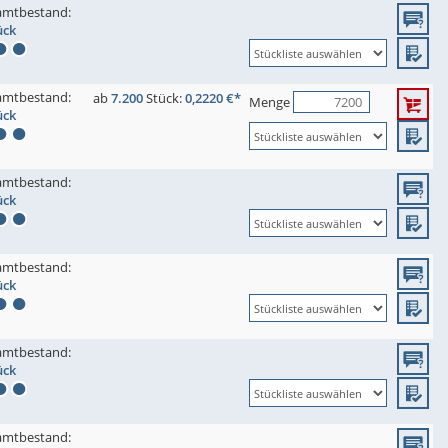
amtbestand:
ück
amtbestand:
ab
7.200
Stück:
0,2220 €*
Menge
ück
amtbestand:
ück
amtbestand:
ück
amtbestand:
ück
amtbestand: