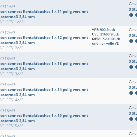
Ges
SCS11AA3
0 St
econ connect Kontaktbuchse 1 x 11 polig verzinnt
Rastermaß 2,54 mm
EVE: SCS11AA3
Ges
VPE:
900 Stück
SCS12AA3
UVE:
21600 Stück
0 St
econ connect Kontaktbuchse 1 x 12 polig verzinnt
MBM:
7.200 Stück
Rastermaß 2,54 mm
und nur volle VE
EVE: SCS12AA3
Ges
SCS13AA3
0 St
econ connect Kontaktbuchse 1 x 13 polig verzinnt
Rastermaß 2,54 mm
EVE: SCS13AA3
Ges
SCS14AA3
0 St
econ connect Kontaktbuchse 1 x 14 polig verzinnt
Rastermaß 2,54 mm
EVE: SCS14AA3
Ges
SCS15AA3
0 St
econ connect Kontaktbuchse 1 x 15 polig verzinnt
Rastermaß 2,54 mm
EVE: SCS15AA3
Ges
SCS16AA3