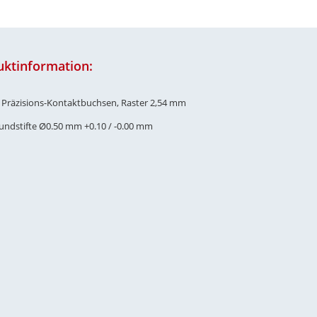
uktinformation:
e Präzisions-Kontaktbuchsen, Raster 2,54 mm
Rundstifte Ø0.50 mm +0.10 / -0.00 mm