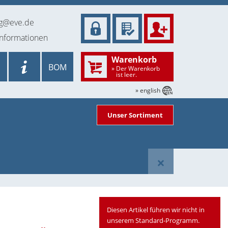
ng@eve.de
informationen
Warenkorb
BOM
» Der Warenkorb
ist leer.
» english
Unser Sortiment
×
Diesen Artikel führen wir nicht in
unserem Standard-Programm.