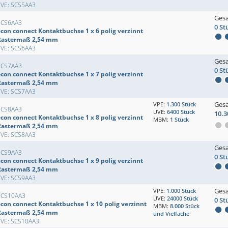
EVE: SCS5AA3
Ges
SCS6AA3
0 St
econ connect Kontaktbuchse 1 x 6 polig verzinnt
Rastermaß 2,54 mm
EVE: SCS6AA3
Ges
SCS7AA3
0 St
econ connect Kontaktbuchse 1 x 7 polig verzinnt
Rastermaß 2,54 mm
EVE: SCS7AA3
Ges
VPE:
1.300 Stück
SCS8AA3
UVE:
6400 Stück
10.3
econ connect Kontaktbuchse 1 x 8 polig verzinnt
MBM:
1 Stück
Rastermaß 2,54 mm
EVE: SCS8AA3
Ges
SCS9AA3
0 St
econ connect Kontaktbuchse 1 x 9 polig verzinnt
Rastermaß 2,54 mm
EVE: SCS9AA3
Ges
VPE:
1.000 Stück
SCS10AA3
UVE:
24000 Stück
0 St
econ connect Kontaktbuchse 1 x 10 polig verzinnt
MBM:
8.000 Stück
Rastermaß 2,54 mm
und Vielfache
EVE: SCS10AA3