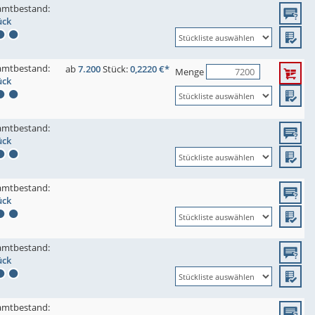
amtbestand:
ück
amtbestand:
ab
7.200
Stück:
0,2220 €*
Menge
ück
amtbestand:
ück
amtbestand:
ück
amtbestand:
ück
amtbestand: