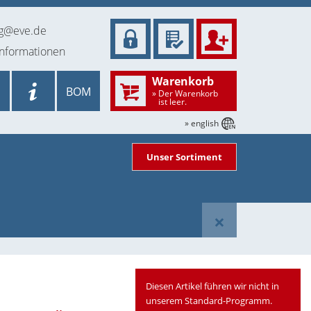
ng@eve.de
informationen
Warenkorb
BOM
» Der Warenkorb
ist leer.
» english
Unser Sortiment
×
Diesen Artikel führen wir nicht in
unserem Standard-Programm.