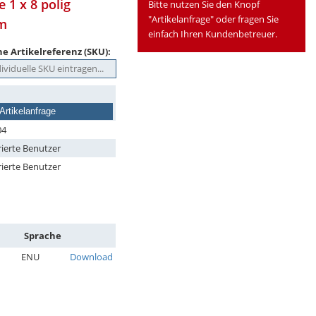
 1 x 8 polig
Bitte nutzen Sie den Knopf
"Artikelanfrage" oder fragen Sie
mm
einfach Ihren Kundenbetreuer.
e Artikelreferenz (SKU):
Artikelanfrage
04
rierte Benutzer
rierte Benutzer
Sprache
ENU
Download