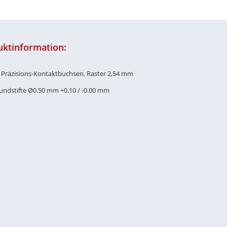
uktinformation:
e Präzisions-Kontaktbuchsen, Raster 2,54 mm
Rundstifte Ø0.50 mm +0.10 / -0.00 mm