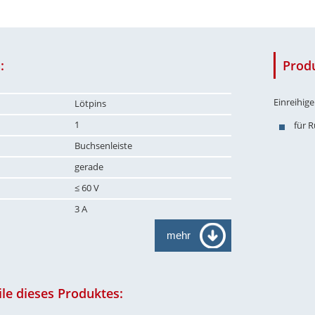
:
Prod
Einreihig
Lötpins
1
für 
Buchsenleiste
gerade
≤ 60 V
3 A
mehr
le dieses Produktes: