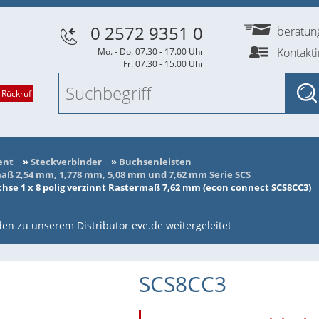
0 2572 9351 0
beratu
Kontakt
Mo. - Do. 07.30 - 17.00 Uhr
Fr. 07.30 - 15.00 Uhr
 Rückruf
ent
»
Steckverbinder
»
Buchsenleisten
ß 2,54 mm, 1,778 mm, 5,08 mm und 7,62 mm Serie SCS
se 1 x 8 polig verzinnt Rastermaß 7,62 mm (econ connect SCS8CC3)
en zu unserem Distributor eve.de weitergeleitet
SCS8CC3