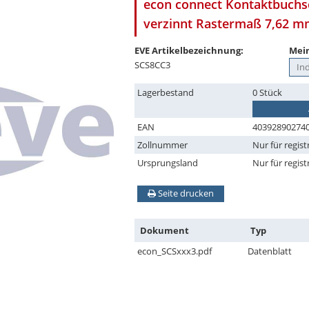
econ connect Kontaktbuchse
verzinnt Rastermaß 7,62 
EVE Artikelbezeichnung:
Mein
SCS8CC3
Lagerbestand
0 Stück
EAN
40392890274
Zollnummer
Nur für regist
Ursprungsland
Nur für regist
Seite drucken
Dokument
Typ
econ_SCSxxx3.pdf
Datenblatt