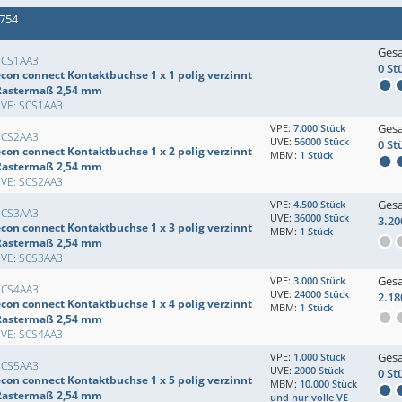
 754
Ges
SCS1AA3
0 St
econ connect Kontaktbuchse 1 x 1 polig verzinnt
Rastermaß 2,54 mm
EVE: SCS1AA3
Ges
VPE:
7.000 Stück
SCS2AA3
UVE:
56000 Stück
0 St
econ connect Kontaktbuchse 1 x 2 polig verzinnt
MBM:
1 Stück
Rastermaß 2,54 mm
EVE: SCS2AA3
Ges
VPE:
4.500 Stück
SCS3AA3
UVE:
36000 Stück
3.20
econ connect Kontaktbuchse 1 x 3 polig verzinnt
MBM:
1 Stück
Rastermaß 2,54 mm
EVE: SCS3AA3
Ges
VPE:
3.000 Stück
SCS4AA3
UVE:
24000 Stück
2.18
econ connect Kontaktbuchse 1 x 4 polig verzinnt
MBM:
1 Stück
Rastermaß 2,54 mm
EVE: SCS4AA3
Ges
VPE:
1.000 Stück
SCS5AA3
UVE:
2000 Stück
0 St
econ connect Kontaktbuchse 1 x 5 polig verzinnt
MBM:
10.000 Stück
Rastermaß 2,54 mm
und nur volle VE