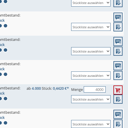
amtbestand:
ück
amtbestand:
ück
amtbestand:
ück
amtbestand:
ab
4.000
Stück:
0,4420 €*
Menge
ück
amtbestand:
ück