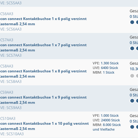
EVE: SCS5AA3
Ges
SCS6AA3
0 St
econ connect Kontaktbuchse 1 x 6 polig verzinnt
Rastermaß 2,54 mm
EVE: SCS6AA3
Ges
SCS7AA3
0 St
econ connect Kontaktbuchse 1 x 7 polig verzinnt
Rastermaß 2,54 mm
EVE: SCS7AA3
Ges
VPE:
1.300 Stück
SCS8AA3
UVE:
6400 Stück
10.3
econ connect Kontaktbuchse 1 x 8 polig verzinnt
MBM:
1 Stück
Rastermaß 2,54 mm
EVE: SCS8AA3
Ges
SCS9AA3
0 St
econ connect Kontaktbuchse 1 x 9 polig verzinnt
Rastermaß 2,54 mm
EVE: SCS9AA3
Ges
VPE:
1.000 Stück
SCS10AA3
UVE:
24000 Stück
0 St
econ connect Kontaktbuchse 1 x 10 polig verzinnt
MBM:
8.000 Stück
Rastermaß 2,54 mm
und Vielfache
EVE: SCS10AA3