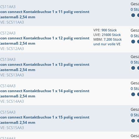
Ges
SCS11AA3
0 St
econ connect Kontaktbuchse 1 x 11 polig verzinnt
Rastermaß 2,54 mm
EVE: SCS11AA3
Ges
VPE:
900 Stück
SCS12AA3
UVE:
21600 Stück
0 St
econ connect Kontaktbuchse 1 x 12 polig verzinnt
MBM:
7.200 Stück
Rastermaß 2,54 mm
und nur volle VE
EVE: SCS12AA3
Ges
SCS13AA3
0 St
econ connect Kontaktbuchse 1 x 13 polig verzinnt
Rastermaß 2,54 mm
EVE: SCS13AA3
Ges
SCS14AA3
0 St
econ connect Kontaktbuchse 1 x 14 polig verzinnt
Rastermaß 2,54 mm
EVE: SCS14AA3
Ges
SCS15AA3
0 St
econ connect Kontaktbuchse 1 x 15 polig verzinnt
Rastermaß 2,54 mm
EVE: SCS15AA3
Ges
SCS16AA3