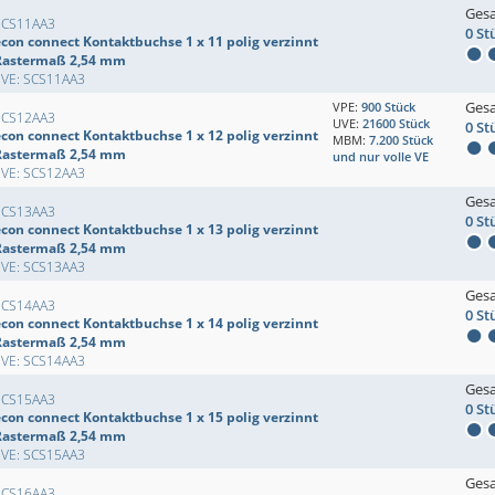
Ges
SCS11AA3
0 St
econ connect Kontaktbuchse 1 x 11 polig verzinnt
Rastermaß 2,54 mm
EVE: SCS11AA3
Ges
VPE:
900 Stück
SCS12AA3
UVE:
21600 Stück
0 St
econ connect Kontaktbuchse 1 x 12 polig verzinnt
MBM:
7.200 Stück
Rastermaß 2,54 mm
und nur volle VE
EVE: SCS12AA3
Ges
SCS13AA3
0 St
econ connect Kontaktbuchse 1 x 13 polig verzinnt
Rastermaß 2,54 mm
EVE: SCS13AA3
Ges
SCS14AA3
0 St
econ connect Kontaktbuchse 1 x 14 polig verzinnt
Rastermaß 2,54 mm
EVE: SCS14AA3
Ges
SCS15AA3
0 St
econ connect Kontaktbuchse 1 x 15 polig verzinnt
Rastermaß 2,54 mm
EVE: SCS15AA3
Ges
SCS16AA3