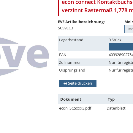
econ connect Kontaktbuchse
verzinnt Rastermaß 1,778
EVE Artikelbezeichnung:
Mein
SCS9EC3
Lagerbestand
0 Stück
EAN
40392890275
Zollnummer
Nur für regist
Ursprungsland
Nur für regist
Seite drucken
Dokument
Typ
econ_SCSxxx3.pdf
Datenblatt