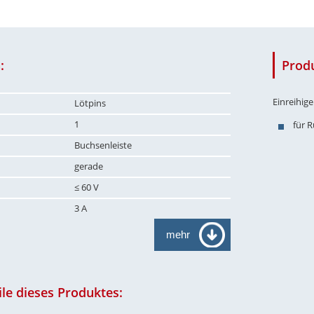
:
Prod
Einreihig
Lötpins
1
für 
Buchsenleiste
gerade
≤ 60 V
3 A
mehr
le dieses Produktes: