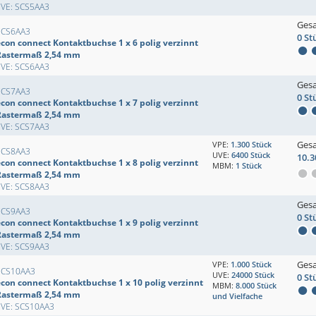
EVE: SCS5AA3
Ges
SCS6AA3
0 St
econ connect Kontaktbuchse 1 x 6 polig verzinnt
Rastermaß 2,54 mm
EVE: SCS6AA3
Ges
SCS7AA3
0 St
econ connect Kontaktbuchse 1 x 7 polig verzinnt
Rastermaß 2,54 mm
EVE: SCS7AA3
Ges
VPE:
1.300 Stück
SCS8AA3
UVE:
6400 Stück
10.3
econ connect Kontaktbuchse 1 x 8 polig verzinnt
MBM:
1 Stück
Rastermaß 2,54 mm
EVE: SCS8AA3
Ges
SCS9AA3
0 St
econ connect Kontaktbuchse 1 x 9 polig verzinnt
Rastermaß 2,54 mm
EVE: SCS9AA3
Ges
VPE:
1.000 Stück
SCS10AA3
UVE:
24000 Stück
0 St
econ connect Kontaktbuchse 1 x 10 polig verzinnt
MBM:
8.000 Stück
Rastermaß 2,54 mm
und Vielfache
EVE: SCS10AA3