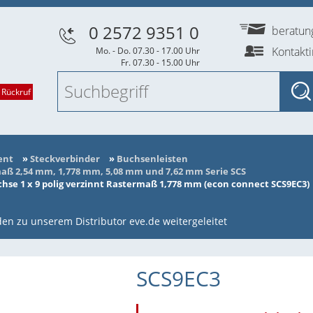
0 2572 9351 0
beratu
Kontakt
Mo. - Do. 07.30 - 17.00 Uhr
Fr. 07.30 - 15.00 Uhr
 Rückruf
ent
»
Steckverbinder
»
Buchsenleisten
ß 2,54 mm, 1,778 mm, 5,08 mm und 7,62 mm Serie SCS
se 1 x 9 polig verzinnt Rastermaß 1,778 mm (econ connect SCS9EC3)
en zu unserem Distributor eve.de weitergeleitet
SCS9EC3