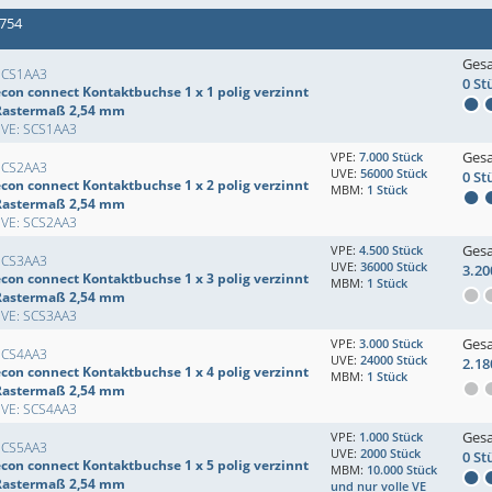
 754
Ges
SCS1AA3
0 St
econ connect Kontaktbuchse 1 x 1 polig verzinnt
Rastermaß 2,54 mm
EVE: SCS1AA3
Ges
VPE:
7.000 Stück
SCS2AA3
UVE:
56000 Stück
0 St
econ connect Kontaktbuchse 1 x 2 polig verzinnt
MBM:
1 Stück
Rastermaß 2,54 mm
EVE: SCS2AA3
Ges
VPE:
4.500 Stück
SCS3AA3
UVE:
36000 Stück
3.20
econ connect Kontaktbuchse 1 x 3 polig verzinnt
MBM:
1 Stück
Rastermaß 2,54 mm
EVE: SCS3AA3
Ges
VPE:
3.000 Stück
SCS4AA3
UVE:
24000 Stück
2.18
econ connect Kontaktbuchse 1 x 4 polig verzinnt
MBM:
1 Stück
Rastermaß 2,54 mm
EVE: SCS4AA3
Ges
VPE:
1.000 Stück
SCS5AA3
UVE:
2000 Stück
0 St
econ connect Kontaktbuchse 1 x 5 polig verzinnt
MBM:
10.000 Stück
Rastermaß 2,54 mm
und nur volle VE