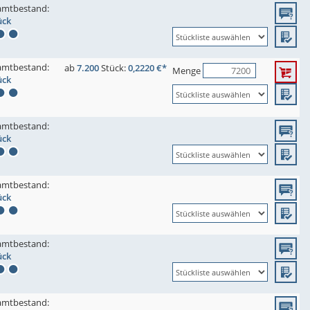
amtbestand:
ück
amtbestand:
ab
7.200
Stück:
0,2220 €*
Menge
ück
amtbestand:
ück
amtbestand:
ück
amtbestand:
ück
amtbestand: