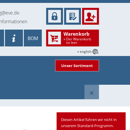
ng@eve.de
informationen
Warenkorb
BOM
» Der Warenkorb
ist leer.
» english
Unser Sortiment
×
Diesen Artikel führen wir nicht in
unserem Standard-Programm.