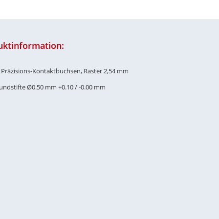
uktinformation:
e Präzisions-Kontaktbuchsen, Raster 2,54 mm
Rundstifte Ø0.50 mm +0.10 / -0.00 mm