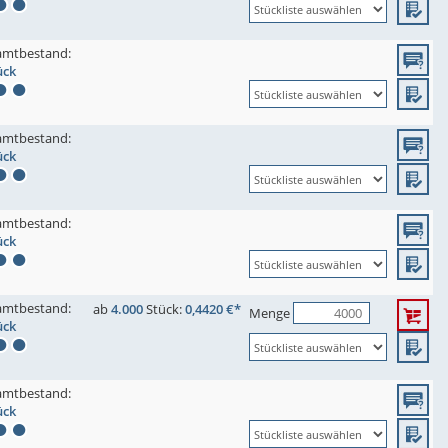
amtbestand:
ück
amtbestand:
ück
amtbestand:
ück
amtbestand:
ab
4.000
Stück:
0,4420 €*
Menge
ück
amtbestand:
ück