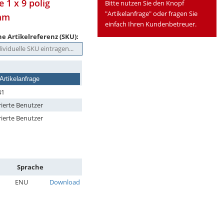
 1 x 9 polig
Bitte nutzen Sie den Knopf
"Artikelanfrage" oder fragen Sie
 mm
einfach Ihren Kundenbetreuer.
e Artikelreferenz (SKU):
Artikelanfrage
41
rierte Benutzer
rierte Benutzer
Sprache
ENU
Download