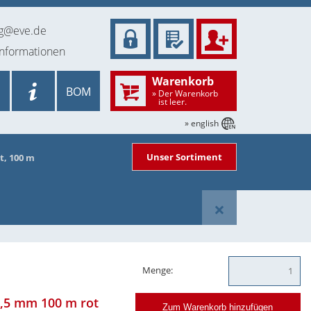
ng@eve.de
informationen
Warenkorb
BOM
» Der Warenkorb
ist leer.
» english
Unser Sortiment
t, 100 m
×
Menge:
0,5 mm 100 m rot
Zum Warenkorb hinzufügen