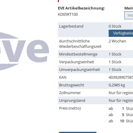
EVE Artikelbezeichnung:
Mein
KD05RT100
Lagerbestand
0 Stück
Verfügbarke
durchschnittliche
2 Wochen
Wiederbeschaffungszeit
Mindestbestellmenge
1 Stück
Verpackungseinheit
1 Stück
Umverpackungseinheit
1 Stück
EAN
40392890758
Bruttogewicht
0,2985 kg
Zollnummer
Nur für regist
Ursprungsland
Nur für regist
Preis (netto)
ab
1
Stü
ab
5
Stü
ab
10
Stü