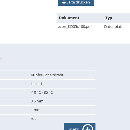
Seite drucken
Dokument
Typ
econ_KD05x100.pdf
Datenblatt
:
Kupfer-Schaltdraht
isoliert
-10 °C - 85 °C
0,5 mm
1 mm
rot
mehr