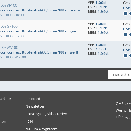
Ges
VPE:
1 Stück
KD05BR100
UVE:
1 Stück
0 St
econ connect Kupferdraht 0,5 mm 100 m braun
MBM:
1 Stück
EVE: KD05BR100
Ges
VPE:
1 Stück
KD05GR100
UVE:
1 Stück
0 St
econ connect Kupferdraht 0,5 mm 100 m grau
MBM:
1 Stück
EVE: KD05GR100
Ges
VPE:
1 Stück
KD05WS100
UVE:
1 Stück
0 St
econ connect Kupferdraht 0,5 mm 100 m weiß
MBM:
1 Stück
EVE: KD05WS100
artner
Linecard
QMS kontr
Newsletter
Werner 
Entsorgung Altbatterien
TÜV Reg.
men
PCN
k
Neu im Programm