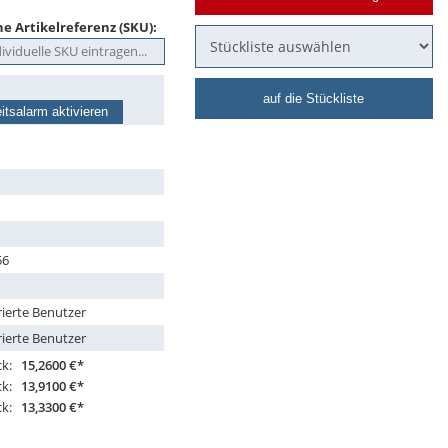
e Artikelreferenz (SKU):
auf die Stückliste
itsalarm aktivieren
56
rierte Benutzer
rierte Benutzer
ck:
15,2600 €*
ck:
13,9100 €*
ck:
13,3300 €*