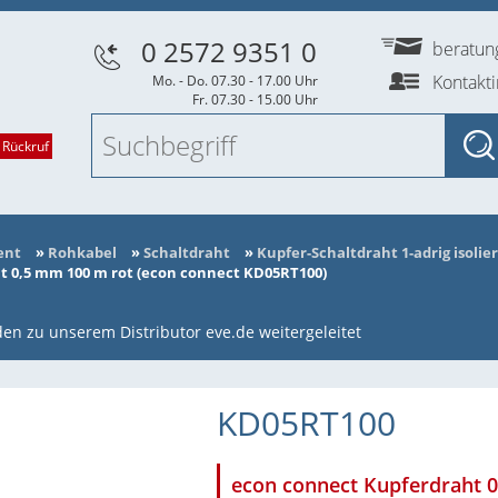
0 2572 9351 0
beratu
Kontakt
Mo. - Do. 07.30 - 17.00 Uhr
Fr. 07.30 - 15.00 Uhr
 Rückruf
ent
»
Rohkabel
»
Schaltdraht
»
Kupfer-Schaltdraht 1-adrig isolier
t 0,5 mm 100 m rot (econ connect KD05RT100)
en zu unserem Distributor eve.de weitergeleitet
KD05RT100
econ connect Kupferdraht 