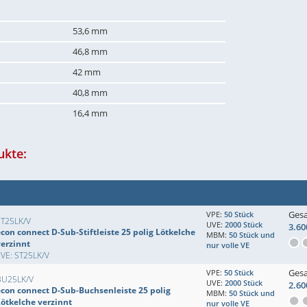
53,6 mm
46,8 mm
42 mm
40,8 mm
16,4 mm
ukte:
Ges
VPE:
50 Stück
ST25LK/V
UVE:
2000 Stück
3.60
con connect D-Sub-Stiftleiste 25 polig Lötkelche
MBM:
50 Stück und
verzinnt
nur volle VE
VE: ST25LK/V
Ges
VPE:
50 Stück
BU25LK/V
UVE:
2000 Stück
2.60
econ connect D-Sub-Buchsenleiste 25 polig
MBM:
50 Stück und
Lötkelche verzinnt
nur volle VE