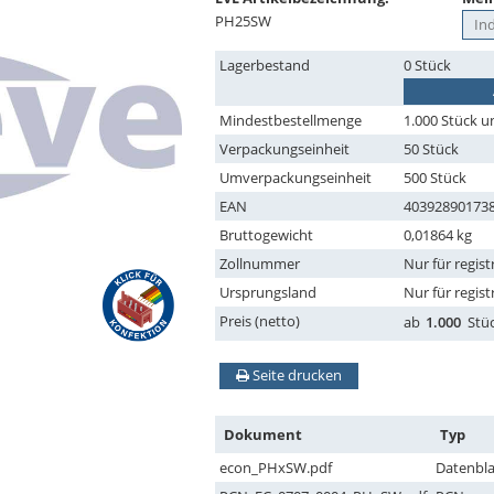
PH25SW
Lagerbestand
0 Stück
Mindestbestellmenge
1.000 Stück u
Verpackungseinheit
50 Stück
Umverpackungseinheit
500 Stück
EAN
40392890173
Bruttogewicht
0,01864 kg
Zollnummer
Nur für regist
Ursprungsland
Nur für regist
Preis (netto)
ab
1.000
Stü
Seite drucken
Dokument
Typ
econ_PHxSW.pdf
Datenbla