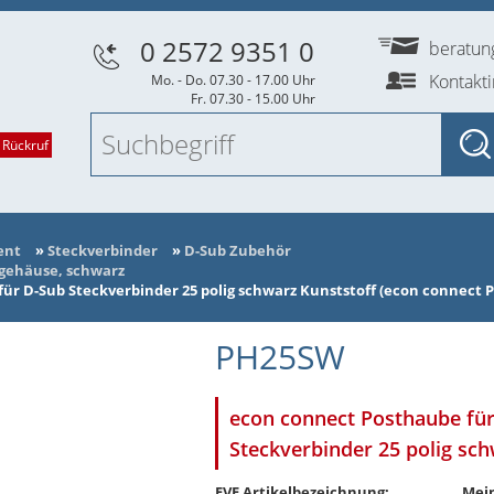
0 2572 9351 0
beratu
Kontakt
Mo. - Do. 07.30 - 17.00 Uhr
Fr. 07.30 - 15.00 Uhr
 Rückruf
ent
»
Steckverbinder
»
D-Sub Zubehör
gehäuse, schwarz
ür D-Sub Steckverbinder 25 polig schwarz Kunststoff (econ connect
PH25SW
econ connect Posthaube fü
Steckverbinder 25 polig sch
EVE Artikelbezeichnung:
Mein