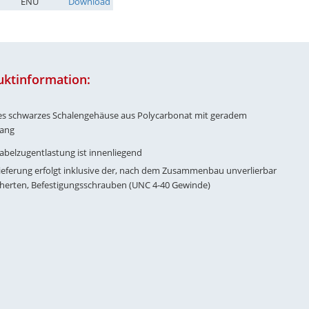
ENU
Download
uktinformation:
ges schwarzes Schalengehäuse aus Polycarbonat mit geradem
gang
Kabelzugentlastung ist innenliegend
Lieferung erfolgt inklusive der, nach dem Zusammenbau unverlierbar
cherten, Befestigungsschrauben (UNC 4-40 Gewinde)