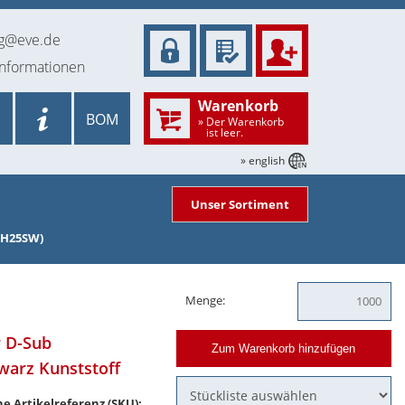
ng@eve.de
informationen
Warenkorb
BOM
» Der Warenkorb
ist leer.
» english
Unser Sortiment
 PH25SW)
Menge:
r D-Sub
Zum Warenkorb hinzufügen
warz Kunststoff
e Artikelreferenz (SKU):