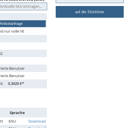
auf die Stückliste
Artikelanfrage
nd nur volle VE
82
rierte Benutzer
rierte Benutzer
ck:
0,3020 €*
Sprache
tt
ENU
Download