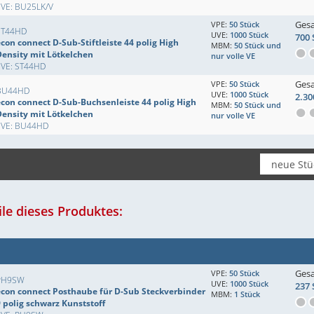
EVE: BU25LK/V
Ges
VPE:
50 Stück
ST44HD
UVE:
1000 Stück
700 
con connect D-Sub-Stiftleiste 44 polig High
MBM:
50 Stück und
Density mit Lötkelchen
nur volle VE
EVE: ST44HD
Ges
VPE:
50 Stück
BU44HD
UVE:
1000 Stück
2.30
econ connect D-Sub-Buchsenleiste 44 polig High
MBM:
50 Stück und
Density mit Lötkelchen
nur volle VE
EVE: BU44HD
le dieses Produktes:
Ges
VPE:
50 Stück
PH9SW
UVE:
1000 Stück
237 
econ connect Posthaube für D-Sub Steckverbinder
MBM:
1 Stück
9 polig schwarz Kunststoff