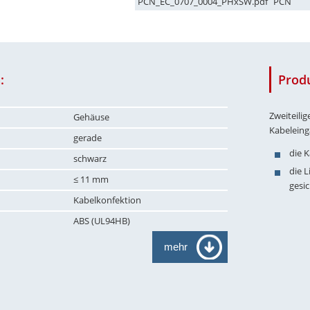
PCN_EC_0707_0004_PHxSW.pdf
PCN
:
Prod
Zweiteili
Gehäuse
Kabelein
gerade
die 
schwarz
die 
≤ 11 mm
gesi
Kabelkonfektion
ABS (UL94HB)
mehr