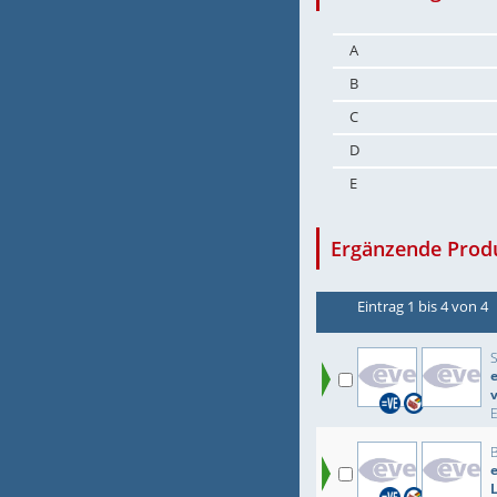
A
B
C
D
E
Ergänzende Prod
Eintrag 1 bis 4 von 4
e
E