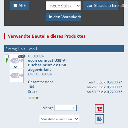
Alle
zur Stückliste hinzufü
in den Warenkorb
Verwandte Bauteile dieses Produktes:
Eintrag 1 bis 1 von 1
USBBU2A
econ connect USB-A-
Buchse print 2 x USB
abgewinkelt
EVE: USBBU2A
Gesamtbestand:
ab
1
Stück:
0,8700 €*
184
ab
25
Stück:
0,7800 €*
Stück
ab
50
Stück:
0,7200 €*
Menge