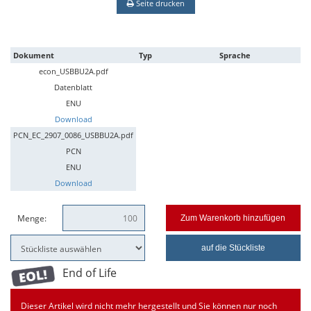
Seite drucken
Dokument
Typ
Sprache
econ_USBBU2A.pdf
Datenblatt
ENU
Download
PCN_EC_2907_0086_USBBU2A.pdf
PCN
ENU
Download
Menge:
Zum Warenkorb hinzufügen
auf die Stückliste
End of Life
Dieser Artikel wird nicht mehr hergestellt und Sie können nur noch