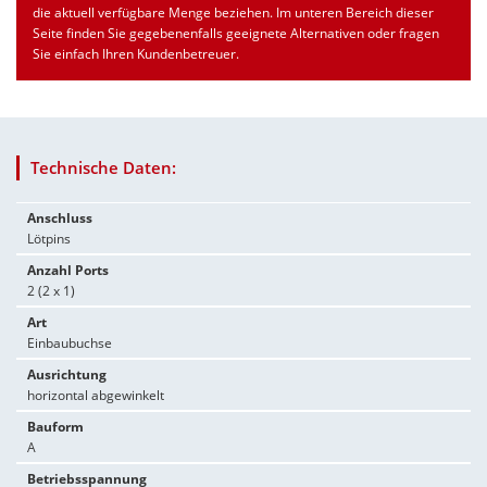
die aktuell verfügbare Menge beziehen. Im unteren Bereich dieser
Seite finden Sie gegebenenfalls geeignete Alternativen oder fragen
Sie einfach Ihren Kundenbetreuer.
Technische Daten:
Anschluss
Lötpins
Anzahl Ports
2 (2 x 1)
Art
Einbaubuchse
Ausrichtung
horizontal abgewinkelt
Bauform
A
Betriebsspannung