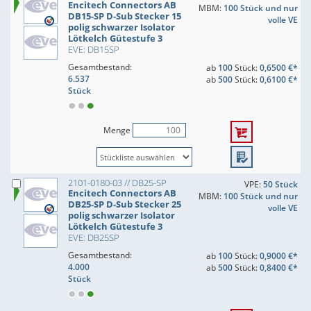
Encitech Connectors AB
MBM:
100 Stück und nur
DB15-SP D-Sub Stecker 15
volle VE
polig schwarzer Isolator
Lötkelch Gütestufe 3
EVE: DB15SP
Gesamtbestand:
ab
100
Stück:
0,6500 €*
6.537
ab
500
Stück:
0,6100 €*
Stück
Menge
2101-0180-03 // DB25-SP
VPE:
50 Stück
Encitech Connectors AB
MBM:
100 Stück und nur
DB25-SP D-Sub Stecker 25
volle VE
polig schwarzer Isolator
Lötkelch Gütestufe 3
EVE: DB25SP
Gesamtbestand:
ab
100
Stück:
0,9000 €*
4.000
ab
500
Stück:
0,8400 €*
Stück