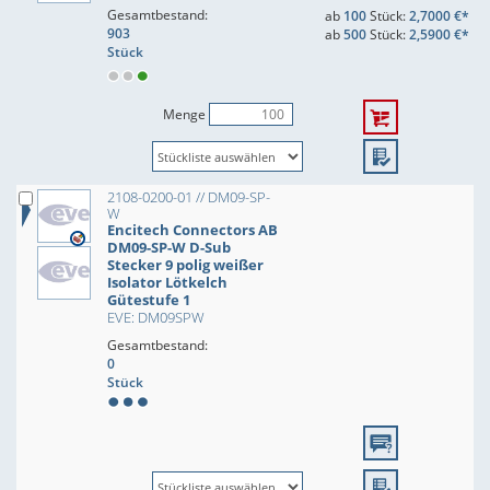
Gesamtbestand:
ab
100
Stück:
2,7000 €*
903
ab
500
Stück:
2,5900 €*
Stück
Menge
2108-0200-01 // DM09-SP-
W
Encitech Connectors AB
DM09-SP-W D-Sub
Stecker 9 polig weißer
Isolator Lötkelch
Gütestufe 1
EVE: DM09SPW
Gesamtbestand:
0
Stück