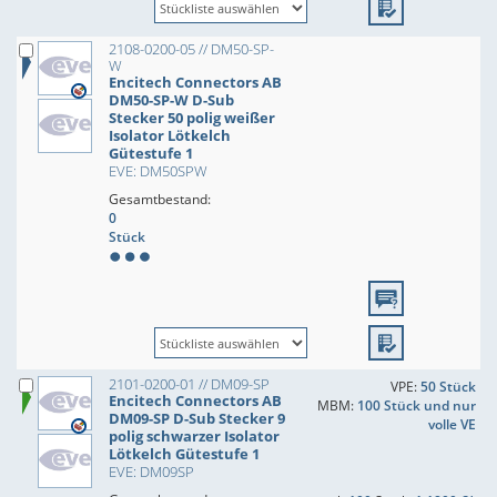
2108-0200-05 // DM50-SP-
W
Encitech Connectors AB
DM50-SP-W D-Sub
Stecker 50 polig weißer
Isolator Lötkelch
Gütestufe 1
EVE: DM50SPW
Gesamtbestand:
0
Stück
2101-0200-01 // DM09-SP
VPE:
50 Stück
Encitech Connectors AB
MBM:
100 Stück und nur
DM09-SP D-Sub Stecker 9
volle VE
polig schwarzer Isolator
Lötkelch Gütestufe 1
EVE: DM09SP