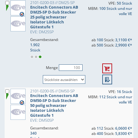
2101-0200-03 // DM25-SP
VPE:
50 Stück
Encitech Connectors AB
MBM:
100 Stück und nur
DM25-SP D-Sub Stecker
volle VE
25 polig schwarzer
Isolator Lötkelch
Gütestufe 1
EVE: DM25SP
Gesamtbestand:
ab
100
Stück:
3,1100 €*
1.902
ab
500
Stück:
2,9900 €*
Stück
Menge
2101-0200-05 // DM50-SP
VPE:
16 Stück
Encitech Connectors AB
MBM:
112 Stück und nur
DM50-SP D-Sub Stecker
volle VE
50 polig schwarzer
Isolator Lötkelch
Gütestufe 1
EVE: DM50SP
Gesamtbestand:
ab
112
Stück:
6,0600 €*
340
ab
400
Stück:
5,8300 €*