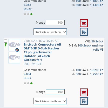
Gesamtbestand:
ab
100
Stück:
1,1800 €*
3.362
ab
500
Stück:
1,1300 €*
Stück
Menge
2101-0200-02 // DM15-SP
VPE:
50 Stück
Encitech Connectors AB
MBM:
100 Stück und nur
DM15-SP D-Sub Stecker
volle VE
15 polig schwarzer
Isolator Lötkelch
Gütestufe 1
EVE: DM15SP
Gesamtbestand:
ab
100
Stück:
1,8200 €*
2.884
ab
500
Stück:
1,7500 €*
Stück
Menge