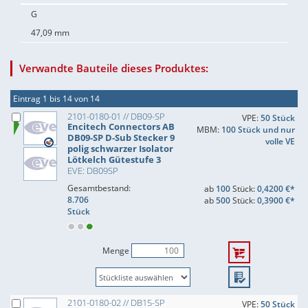
G
47,09 mm
Verwandte Bauteile dieses Produktes:
Eintrag 1 bis 14 von 14
2101-0180-01 // DB09-SP
VPE:
50 Stück
Encitech Connectors AB
MBM:
100 Stück und nur
DB09-SP D-Sub Stecker 9
volle VE
polig schwarzer Isolator
Lötkelch Gütestufe 3
EVE: DB09SP
Gesamtbestand:
ab
100
Stück:
0,4200 €*
8.706
ab
500
Stück:
0,3900 €*
Stück
Menge
2101-0180-02 // DB15-SP
VPE:
50 Stück