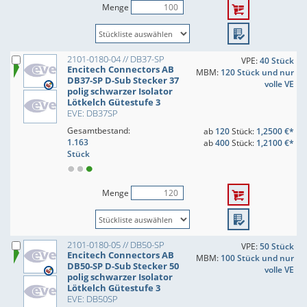
Menge
2101-0180-04 // DB37-SP
VPE:
40 Stück
Encitech Connectors AB
MBM:
120 Stück und nur
DB37-SP D-Sub Stecker 37
volle VE
polig schwarzer Isolator
Lötkelch Gütestufe 3
EVE: DB37SP
Gesamtbestand:
ab
120
Stück:
1,2500 €*
1.163
ab
400
Stück:
1,2100 €*
Stück
Menge
2101-0180-05 // DB50-SP
VPE:
50 Stück
Encitech Connectors AB
MBM:
100 Stück und nur
DB50-SP D-Sub Stecker 50
volle VE
polig schwarzer Isolator
Lötkelch Gütestufe 3
EVE: DB50SP