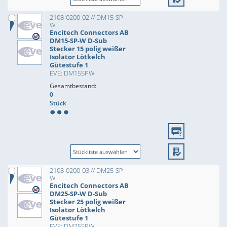
2108-0200-02 // DM15-SP-
W
Encitech Connectors AB
DM15-SP-W D-Sub
Stecker 15 polig weißer
Isolator Lötkelch
Gütestufe 1
EVE: DM15SPW
Gesamtbestand:
0
Stück
2108-0200-03 // DM25-SP-
W
Encitech Connectors AB
DM25-SP-W D-Sub
Stecker 25 polig weißer
Isolator Lötkelch
Gütestufe 1
EVE: DM25SPW