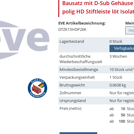
Bausatz mit D-Sub Gehäuse 
polig HD Stiftleiste löt Iso
EVE Artikelbezeichnung:
Mein
DTZK15HDP26K
Lagerbestand
0 Stück
Verfügbarke
durchschnittliche
3 Wochen
Wiederbeschaffungszeit
Mindestbestellmenge
10 Stück und 
Verpackungseinheit
1 Stück
Bruttogewicht
0,0638 kg
Zollnummer
Nur für regist
Ursprungsland
Nur für regist
Preis (netto)
ab
10
Stü
ab
50
Stü
ab
100
Stü