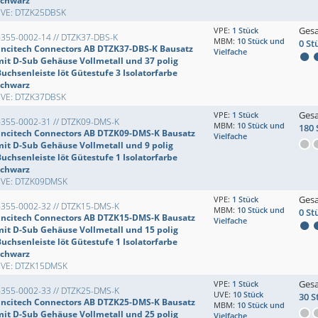
schwarz
EVE: DTZK25DBSK
Ges
VPE:
1 Stück
6355-0002-14 // DTZK37-DBS-K
MBM:
10 Stück und
0 St
Encitech Connectors AB DTZK37-DBS-K Bausatz
Vielfache
mit D-Sub Gehäuse Vollmetall und 37 polig
uchsenleiste löt Gütestufe 3 Isolatorfarbe
schwarz
EVE: DTZK37DBSK
Ges
VPE:
1 Stück
6355-0002-31 // DTZK09-DMS-K
MBM:
10 Stück und
180 
Encitech Connectors AB DTZK09-DMS-K Bausatz
Vielfache
mit D-Sub Gehäuse Vollmetall und 9 polig
uchsenleiste löt Gütestufe 1 Isolatorfarbe
schwarz
EVE: DTZK09DMSK
Ges
VPE:
1 Stück
6355-0002-32 // DTZK15-DMS-K
MBM:
10 Stück und
0 St
Encitech Connectors AB DTZK15-DMS-K Bausatz
Vielfache
mit D-Sub Gehäuse Vollmetall und 15 polig
uchsenleiste löt Gütestufe 1 Isolatorfarbe
schwarz
EVE: DTZK15DMSK
Ges
VPE:
1 Stück
6355-0002-33 // DTZK25-DMS-K
UVE:
10 Stück
30 S
Encitech Connectors AB DTZK25-DMS-K Bausatz
MBM:
10 Stück und
mit D-Sub Gehäuse Vollmetall und 25 polig
Vielfache