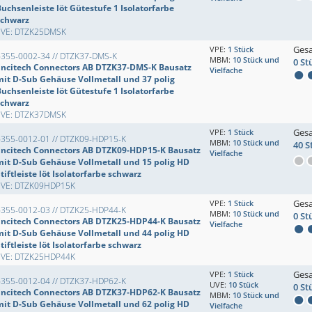
uchsenleiste löt Gütestufe 1 Isolatorfarbe
schwarz
EVE: DTZK25DMSK
Ges
VPE:
1 Stück
6355-0002-34 // DTZK37-DMS-K
MBM:
10 Stück und
0 St
Encitech Connectors AB DTZK37-DMS-K Bausatz
Vielfache
mit D-Sub Gehäuse Vollmetall und 37 polig
uchsenleiste löt Gütestufe 1 Isolatorfarbe
schwarz
EVE: DTZK37DMSK
Ges
VPE:
1 Stück
6355-0012-01 // DTZK09-HDP15-K
MBM:
10 Stück und
40 S
Encitech Connectors AB DTZK09-HDP15-K Bausatz
Vielfache
mit D-Sub Gehäuse Vollmetall und 15 polig HD
tiftleiste löt Isolatorfarbe schwarz
EVE: DTZK09HDP15K
Ges
VPE:
1 Stück
6355-0012-03 // DTZK25-HDP44-K
MBM:
10 Stück und
0 St
Encitech Connectors AB DTZK25-HDP44-K Bausatz
Vielfache
mit D-Sub Gehäuse Vollmetall und 44 polig HD
tiftleiste löt Isolatorfarbe schwarz
EVE: DTZK25HDP44K
Ges
VPE:
1 Stück
6355-0012-04 // DTZK37-HDP62-K
UVE:
10 Stück
0 St
Encitech Connectors AB DTZK37-HDP62-K Bausatz
MBM:
10 Stück und
mit D-Sub Gehäuse Vollmetall und 62 polig HD
Vielfache