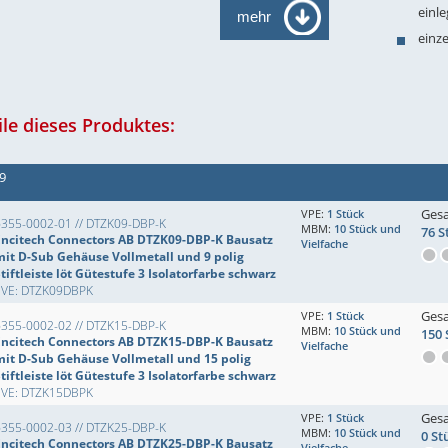
einle
mehr
einz
le dieses Produktes:
49
Ges
VPE:
1 Stück
6355-0002-01 // DTZK09-DBP-K
MBM:
10 Stück und
76 S
Encitech Connectors AB DTZK09-DBP-K Bausatz
Vielfache
mit D-Sub Gehäuse Vollmetall und 9 polig
tiftleiste löt Gütestufe 3 Isolatorfarbe schwarz
EVE: DTZK09DBPK
Ges
VPE:
1 Stück
6355-0002-02 // DTZK15-DBP-K
MBM:
10 Stück und
150 
Encitech Connectors AB DTZK15-DBP-K Bausatz
Vielfache
mit D-Sub Gehäuse Vollmetall und 15 polig
tiftleiste löt Gütestufe 3 Isolatorfarbe schwarz
EVE: DTZK15DBPK
Ges
VPE:
1 Stück
6355-0002-03 // DTZK25-DBP-K
MBM:
10 Stück und
0 St
Encitech Connectors AB DTZK25-DBP-K Bausatz
Vielfache