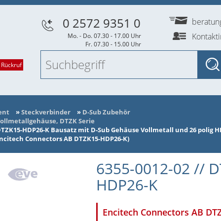
0 2572 9351 0
beratu
Kontakt
Mo. - Do. 07.30 - 17.00 Uhr
Fr. 07.30 - 15.00 Uhr
 Rückruf
ent
»
Steckverbinder
»
D-Sub Zubehör
ollmetallgehäuse, DTZK Serie
TZK15-HDP26-K Bausatz mit D-Sub Gehäuse Vollmetall und 26 polig HD 
(Encitech Connectors AB DTZK15-HDP26-K)
6355-0012-02 // 
HDP26-K
Encitech Connectors AB D