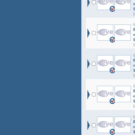
S
S
S
S
S