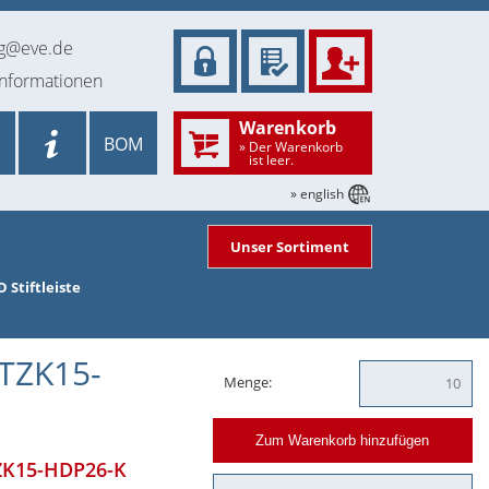
ng@eve.de
informationen
Warenkorb
BOM
» Der Warenkorb
ist leer.
» english
Unser Sortiment
Stiftleiste
DTZK15-
Menge:
Zum Warenkorb hinzufügen
TZK15-HDP26-K