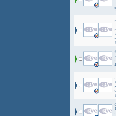
B
B
S
S