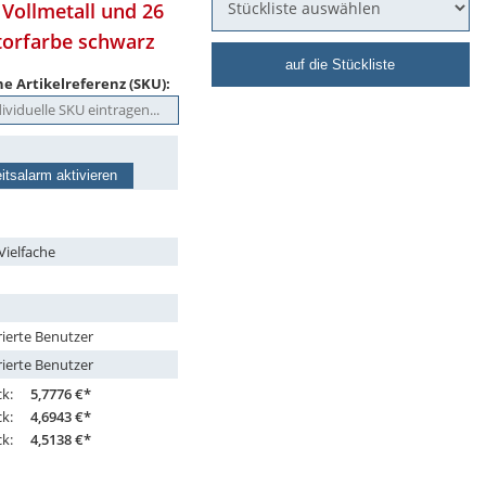
Vollmetall und 26
latorfarbe schwarz
auf die Stückliste
e Artikelreferenz (SKU):
itsalarm aktivieren
Vielfache
rierte Benutzer
rierte Benutzer
ck:
5,7776 €*
ck:
4,6943 €*
ck:
4,5138 €*