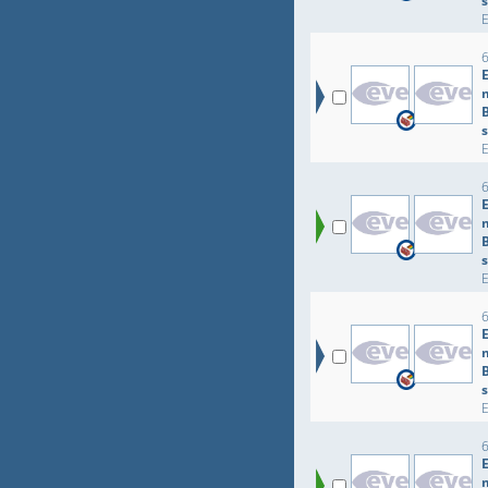
B
B
B