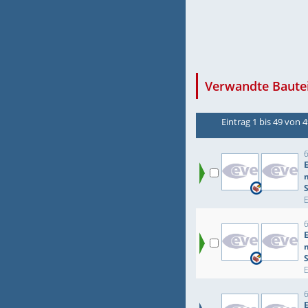
Verwandte Bautei
Eintrag 1 bis 49 von 
S
S