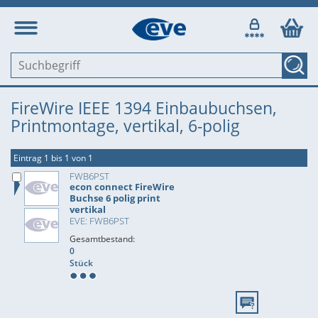
FireWire IEEE 1394 Einbaubuchsen,
Printmontage, vertikal, 6-polig
Eintrag 1 bis 1 von 1
FWB6PST
econ connect FireWire
Buchse 6 polig print
vertikal
EVE: FWB6PST
Gesamtbestand:
0
Stück