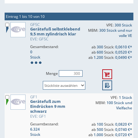
Eintrag 1 bis 10 von 10
GF5C
VPE:
300 Stück
Gerätefuß selbstklebend
MBM:
300 Stück und nur
9,5 mm zylindrisch klar
volle VE
EVE: GF5C
Gesamtbestand:
ab
300
Stück:
0,0610 €*
0
ab
600
Stück:
0,0520 €*
Stück
ab
1.200
Stück:
0,0490 €*
Menge
GF1
VPE:
1 Stück
Gerätefuß zum
MBM:
100 Stück und
Eindrücken 9 mm
Vielfache
schwarz
EVE: GF1
Gesamtbestand:
ab
100
Stück:
0,0820 €*
6.324
ab
500
Stück:
0,0740 €*
Stück
ab
1.000
Stück:
0,0720 €*