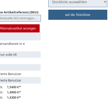
e Artikelreferenz (SKU):
auf die Stückliste
Alternativartikel anzeigen
ersandbereit in 4
nur volle VE
rierte Benutzer
rierte Benutzer
ck:
1,5400 €*
ck:
1,4900 €*
ck:
1,4300 €*