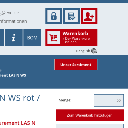
ng@eve.de
informationen
Warenkorb
BOM
» Der Warenkorb
ist leer.
» english
Unser Sortiment
S
ment LAS N WS
N WS rot /
Menge:
Zum Warenkorb hinzufügen
rement LAS N