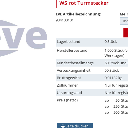
WS rot Turmstecker
EVE Artikelbezeichnung:
Mein
934100101
Lagerbestand
0 Stück
Herstellerbestand
1.600 Stück (v
Werktagen)
Mindestbestellmenge
50 Stück und 
Verpackungseinheit
50 Stück
Bruttogewicht
0,01132 kg
Zollnummer
Nur für regist
Ursprungsland
Nur für regist
Preis (netto)
ab
50
Stü
ab
250
Stü
ab
500
Stü
Seite drucken