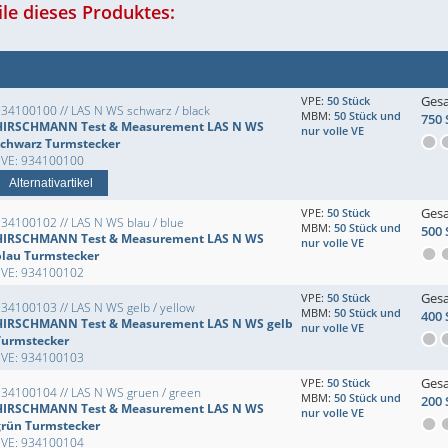
le dieses Produktes:
Ges
VPE:
50 Stück
34100100 // LAS N WS schwarz / black
MBM:
50 Stück und
750 
HIRSCHMANN Test & Measurement LAS N WS
nur volle VE
schwarz Turmstecker
EVE: 934100100
Alternativartikel
Ges
VPE:
50 Stück
34100102 // LAS N WS blau / blue
MBM:
50 Stück und
500 
HIRSCHMANN Test & Measurement LAS N WS
nur volle VE
blau Turmstecker
EVE: 934100102
Ges
VPE:
50 Stück
34100103 // LAS N WS gelb / yellow
MBM:
50 Stück und
400 
HIRSCHMANN Test & Measurement LAS N WS gelb
nur volle VE
Turmstecker
EVE: 934100103
Ges
VPE:
50 Stück
34100104 // LAS N WS gruen / green
MBM:
50 Stück und
200 
HIRSCHMANN Test & Measurement LAS N WS
nur volle VE
grün Turmstecker
EVE: 934100104