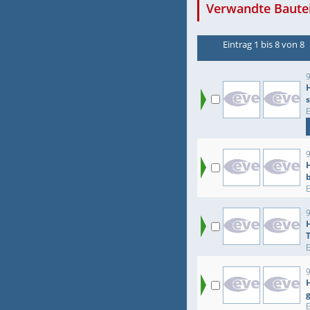
Verwandte Bautei
Eintrag 1 bis 8 von 8
9
9
9
9