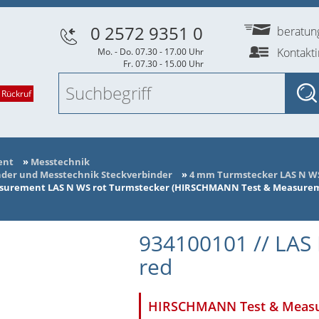
0 2572 9351 0
beratu
Kontakt
Mo. - Do. 07.30 - 17.00 Uhr
Fr. 07.30 - 15.00 Uhr
 Rückruf
ent
»
Messtechnik
nder und Messtechnik Steckverbinder
»
4 mm Turmstecker LAS N W
urement LAS N WS rot Turmstecker (HIRSCHMANN Test & Measure
934100101 // LAS 
red
HIRSCHMANN Test & Measu