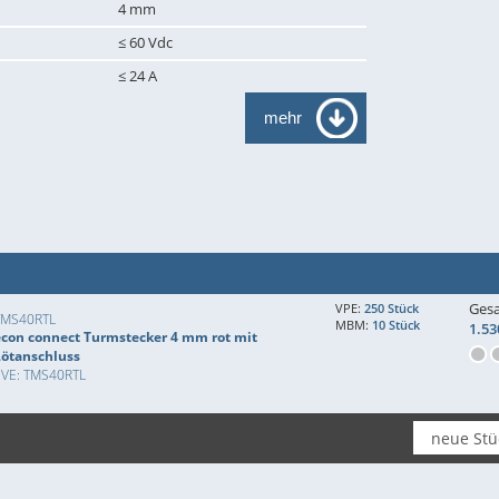
4 mm
≤ 60 Vdc
≤ 24 A
mehr
Ges
VPE:
250 Stück
TMS40RTL
MBM:
10 Stück
1.53
econ connect Turmstecker 4 mm rot mit
Lötanschluss
EVE: TMS40RTL