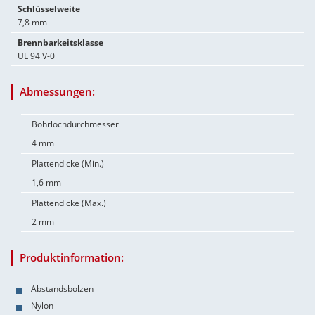
Schlüsselweite
7,8 mm
Brennbarkeitsklasse
UL 94 V-0
Abmessungen:
Bohrlochdurchmesser
4 mm
Plattendicke (Min.)
1,6 mm
Plattendicke (Max.)
2 mm
Produktinformation:
Abstandsbolzen
Nylon