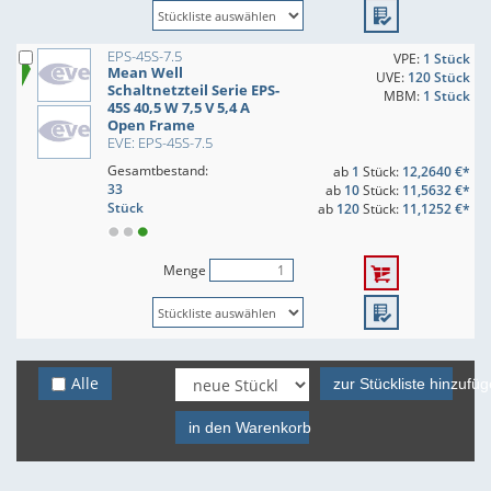
EPS-45S-7.5
VPE:
1 Stück
Mean Well
UVE:
120 Stück
Schaltnetzteil Serie EPS-
MBM:
1 Stück
45S 40,5 W 7,5 V 5,4 A
Open Frame
EVE: EPS-45S-7.5
Gesamtbestand:
ab
1
Stück:
12,2640 €*
33
ab
10
Stück:
11,5632 €*
Stück
ab
120
Stück:
11,1252 €*
Menge
Alle
zur Stückliste hinzufü
in den Warenkorb