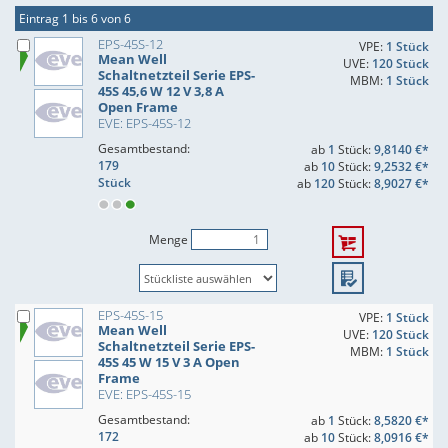
Eintrag 1 bis 6 von 6
EPS-45S-12
VPE:
1 Stück
Mean Well
UVE:
120 Stück
Schaltnetzteil Serie EPS-
MBM:
1 Stück
45S 45,6 W 12 V 3,8 A
Open Frame
EVE: EPS-45S-12
Gesamtbestand:
ab
1
Stück:
9,8140 €*
179
ab
10
Stück:
9,2532 €*
Stück
ab
120
Stück:
8,9027 €*
Menge
EPS-45S-15
VPE:
1 Stück
Mean Well
UVE:
120 Stück
Schaltnetzteil Serie EPS-
MBM:
1 Stück
45S 45 W 15 V 3 A Open
Frame
EVE: EPS-45S-15
Gesamtbestand:
ab
1
Stück:
8,5820 €*
172
ab
10
Stück:
8,0916 €*