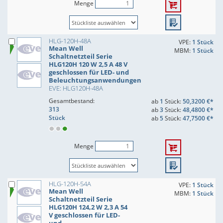
Menge
HLG-120H-48A
VPE:
1 Stück
Mean Well
MBM:
1 Stück
Schaltnetzteil Serie
HLG120H 120 W 2,5 A 48 V
geschlossen für LED- und
Beleuchtungsanwendungen
EVE: HLG120H-48A
Gesamtbestand:
ab
1
Stück:
50,3200 €*
313
ab
3
Stück:
48,4800 €*
Stück
ab
5
Stück:
47,7500 €*
Menge
HLG-120H-54A
VPE:
1 Stück
Mean Well
MBM:
1 Stück
Schaltnetzteil Serie
HLG120H 124,2 W 2,3 A 54
V geschlossen für LED-