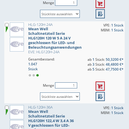
Menge
HLG-120H-24A
VPE:
1 Stück
Mean Well
MBM:
1 Stück
Schaltnetzteil Serie
HLG120H 120 W 5 A 24 V
geschlossen für LED- und
Beleuchtungsanwendungen
EVE: HLG120H-24A
Gesamtbestand:
ab
1
Stück:
50,3200 €*
1.047
ab
3
Stück:
48,4800 €*
Stück
ab
5
Stück:
47,7500 €*
Menge
HLG-120H-36A
VPE:
1 Stück
Mean Well
MBM:
1 Stück
Schaltnetzteil Serie
HLG120H 122,4 W 3,4 A 36
V geschlossen für LED-