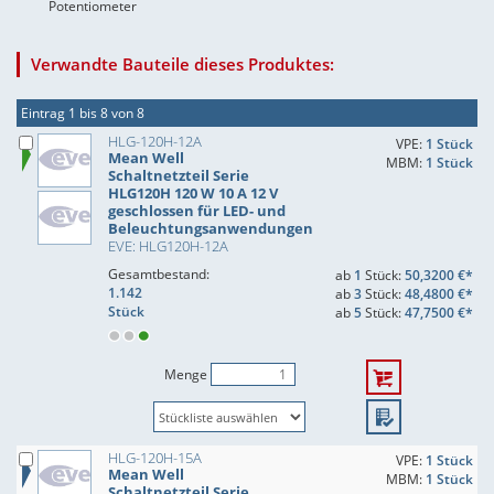
Potentiometer
Verwandte Bauteile dieses Produktes:
Eintrag 1 bis 8 von 8
HLG-120H-12A
VPE:
1 Stück
Mean Well
MBM:
1 Stück
Schaltnetzteil Serie
HLG120H 120 W 10 A 12 V
geschlossen für LED- und
Beleuchtungsanwendungen
EVE: HLG120H-12A
Gesamtbestand:
ab
1
Stück:
50,3200 €*
1.142
ab
3
Stück:
48,4800 €*
Stück
ab
5
Stück:
47,7500 €*
Menge
HLG-120H-15A
VPE:
1 Stück
Mean Well
MBM:
1 Stück
Schaltnetzteil Serie