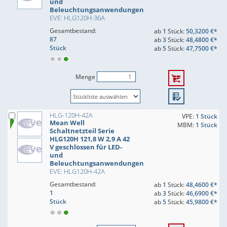
und
Beleuchtungsanwendungen
EVE: HLG120H-36A
Gesamtbestand:
ab
1
Stück:
50,3200 €*
87
ab
3
Stück:
48,4800 €*
Stück
ab
5
Stück:
47,7500 €*
Menge
HLG-120H-42A
VPE:
1 Stück
Mean Well
MBM:
1 Stück
Schaltnetzteil Serie
HLG120H 121,8 W 2,9 A 42
V geschlossen für LED-
und
Beleuchtungsanwendungen
EVE: HLG120H-42A
Gesamtbestand:
ab
1
Stück:
48,4600 €*
1
ab
3
Stück:
46,6900 €*
Stück
ab
5
Stück:
45,9800 €*