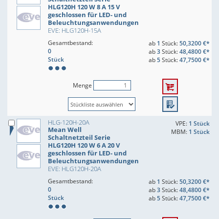
HLG120H 120 W 8 A 15 V
geschlossen für LED- und
Beleuchtungsanwendungen
EVE: HLG120H-15A
Gesamtbestand:
ab
1
Stück:
50,3200 €*
0
ab
3
Stück:
48,4800 €*
Stück
ab
5
Stück:
47,7500 €*
Menge
HLG-120H-20A
VPE:
1 Stück
Mean Well
MBM:
1 Stück
Schaltnetzteil Serie
HLG120H 120 W 6 A 20 V
geschlossen für LED- und
Beleuchtungsanwendungen
EVE: HLG120H-20A
Gesamtbestand:
ab
1
Stück:
50,3200 €*
0
ab
3
Stück:
48,4800 €*
Stück
ab
5
Stück:
47,7500 €*