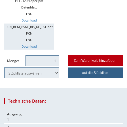
HLG-120H-spec.pdf
Datenblatt
ENU
Download
PCN_RCM_BSMI_BIS_KC_PSE.pdf
PCN
ENU
Download
Menge:
Zum Warenkorb hinzufügen
auf die Stückliste
Technische Daten:
Ausgang
1