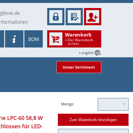
ng@eve.de
informationen
Warenkorb
BOM
» Der Warenkorb
ist leer.
» english
Unser Sortiment
Menge:
rie LPC-60 58,8 W
Zum Warenkorb hinzufügen
chlossen für LED-