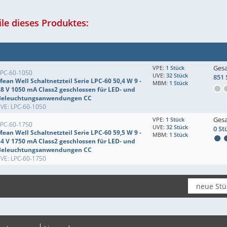
le dieses Produktes:
Ges
VPE:
1 Stück
LPC-60-1050
UVE:
32 Stück
851 
ean Well Schaltnetzteil Serie LPC-60 50,4 W 9 -
MBM:
1 Stück
48 V 1050 mA Class2 geschlossen für LED- und
Beleuchtungsanwendungen CC
EVE: LPC-60-1050
Ges
VPE:
1 Stück
LPC-60-1750
UVE:
32 Stück
0 St
ean Well Schaltnetzteil Serie LPC-60 59,5 W 9 -
MBM:
1 Stück
34 V 1750 mA Class2 geschlossen für LED- und
Beleuchtungsanwendungen CC
EVE: LPC-60-1750