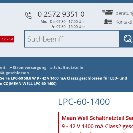
0 2572 9351 0
beratu
Kontakt
Mo. - Do. 07.30 - 17.00 Uhr
Fr. 07.30 - 15.00 Uhr
 Rückruf
ent
»
Stromversorgung
»
Schaltnetzteile
-60, geschlossen
erie LPC-60 58,8 W 9 - 42 V 1400 mA Class2 geschlossen für LED- und
CC (MEAN WELL LPC-60-1400)
LPC-60-1400
Mean Well Schaltnetzteil Se
9 - 42 V 1400 mA Class2 ges