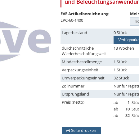
und Beleuchtungsanwendu
EVE Artikelbezeichnung:
Mein
LPC-60-1400
Lagerbestand
0 Stück
Verfügbarke
durchschnittliche
13 Wochen
Wiederbeschaffungszeit
Mindestbestellmenge
1 Stück
Verpackungseinheit
1 Stück
Umverpackungseinheit
32 Stück
Zollnummer
Nur für regist
Ursprungsland
Nur für regist
Preis (netto)
ab
1
Stü
ab
10
Stü
ab
32
Stü
Seite drucken