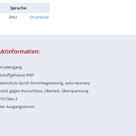
Sprache
ENU
Download
uktinformation:
ersaleingang
tstoffgehäuse IP67
lastschutz durch Strombegrenzung, auto recovery
hützt gegen Kurzschluss, Überlast, Überspannung
10 Class 2
erter Ausgangsstrom