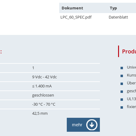
Dokument
Typ
LPC_60_SPEC.pdf
Datenblatt
:
Prod
Univ
1
Kuns
9 Vdc - 42 Vdc
Über
≤ 1.400 mA
gesc
geschlossen
UL13
-30 °C - 70 °C
fixi
42,5 mm
mehr