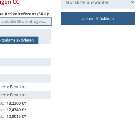
ngen CC
e Artikelreferenz (SKU):
auf die Stückliste
itsalarm aktivieren
rierte Benutzer
rierte Benutzer
ck:
13,2300 €*
ck:
12,4740 €*
ck:
12,0015 €*