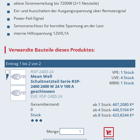
aktive Stromverteilung bis 7200W (2+1 Netzteile)
Ein- und Ausschalten der Ausgangsspannung über Remotesignal
Power-Fail-Signal
Sensoranschluss für korrekte Spannung an der Last
interne Hilfsspannung 12V/0,1A
Verwandte Bauteile dieses Produktes:
Eintrag 1 bis 2 von 2
RSP-2400-24
VPE:
1 Stück
Mean Well
UVE:
4 Stück
Schaltnetzteil Serie RSP-
MBM:
1 Stück
2400 2400 W 24 V 100 A
geschlossen
EVE: RSP-2400-24
Gesamtbestand:
ab
1
Stück:
467,2080 €*
0
ab
4
Stück:
440,5104 €*
Stück
ab
8
Stück:
423,8244 €*
Menge