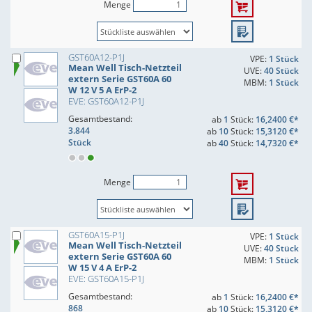
Menge
GST60A12-P1J
VPE:
1 Stück
Mean Well Tisch-Netzteil
UVE:
40 Stück
extern Serie GST60A 60
MBM:
1 Stück
W 12 V 5 A ErP-2
EVE: GST60A12-P1J
Gesamtbestand:
ab
1
Stück:
16,2400 €*
3.844
ab
10
Stück:
15,3120 €*
Stück
ab
40
Stück:
14,7320 €*
Menge
GST60A15-P1J
VPE:
1 Stück
Mean Well Tisch-Netzteil
UVE:
40 Stück
extern Serie GST60A 60
MBM:
1 Stück
W 15 V 4 A ErP-2
EVE: GST60A15-P1J
Gesamtbestand:
ab
1
Stück:
16,2400 €*
868
ab
10
Stück:
15,3120 €*