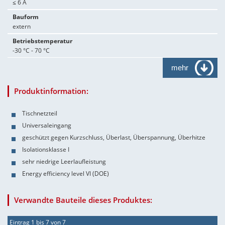
≤ 6 A
Bauform
extern
Betriebstemperatur
-30 °C - 70 °C
mehr
Produktinformation:
Tischnetzteil
Universaleingang
geschützt gegen Kurzschluss, Überlast, Überspannung, Überhitze
Isolationsklasse I
sehr niedrige Leerlaufleistung
Energy efficiency level VI (DOE)
Verwandte Bauteile dieses Produktes:
Eintrag 1 bis 7 von 7