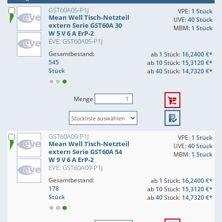
GST60A05-P1J
VPE:
1 Stück
Mean Well Tisch-Netzteil
UVE:
40 Stück
extern Serie GST60A 30
MBM:
1 Stück
W 5 V 6 A ErP-2
EVE: GST60A05-P1J
Gesamtbestand:
ab
1
Stück:
16,2400 €*
545
ab
10
Stück:
15,3120 €*
Stück
ab
40
Stück:
14,7320 €*
Menge
GST60A09-P1J
VPE:
1 Stück
Mean Well Tisch-Netzteil
UVE:
40 Stück
extern Serie GST60A 54
MBM:
1 Stück
W 9 V 6 A ErP-2
EVE: GST60A09-P1J
Gesamtbestand:
ab
1
Stück:
16,2400 €*
178
ab
10
Stück:
15,3120 €*
Stück
ab
40
Stück:
14,7320 €*