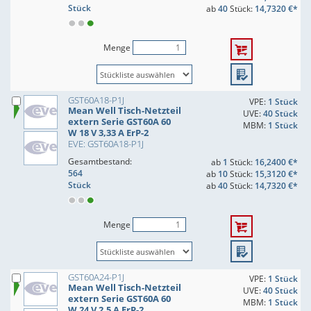
Stück
ab
40
Stück:
14,7320 €*
Menge
GST60A18-P1J
VPE:
1 Stück
Mean Well Tisch-Netzteil
UVE:
40 Stück
extern Serie GST60A 60
MBM:
1 Stück
W 18 V 3,33 A ErP-2
EVE: GST60A18-P1J
Gesamtbestand:
ab
1
Stück:
16,2400 €*
564
ab
10
Stück:
15,3120 €*
Stück
ab
40
Stück:
14,7320 €*
Menge
GST60A24-P1J
VPE:
1 Stück
Mean Well Tisch-Netzteil
UVE:
40 Stück
extern Serie GST60A 60
MBM:
1 Stück
W 24 V 2,5 A ErP-2